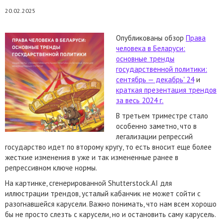
20.02.2025
Опубликованы обзор
Права
человека в Беларуси:
основные тренды
государственной политики:
сентябрь — декабрь' 24
и
краткая презентация трендов
за весь 2024 г.
В третьем триместре стало
особенно заметно, что в
легализации репрессий
государство идет по второму кругу, то есть вносит еще более
жесткие изменения в уже и так измененные ранее в
репрессивном ключе нормы.
На картинке, сгенерированной Shutterstock.AI для
иллюстрации трендов, усталый кабанчик не может сойти с
разогнавшейся карусели. Важно понимать, что нам всем хорошо
бы не просто слезть с карусели, но и остановить саму карусель.