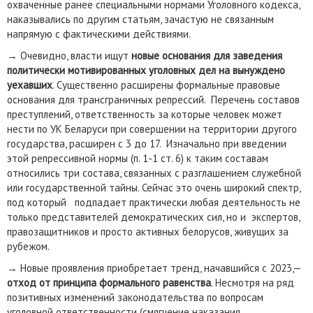
охваченные ранее специальными нормами Уголовного кодекса,
наказывались по другим статьям, зачастую не связанным
напрямую с фактическими действиями.
→ Очевидно, власти ищут
новые основания для заведения
политически мотивированных уголовных дел на вынуждено
уехавших
. Существенно расширены формальные правовые
основания для трансграничных репрессий. Перечень составов
преступлений, ответственность за которые человек может
нести по УК Беларуси при совершении на территории другого
государства, расширен с 3 до 17. Изначально при введении
этой репрессивной нормы (п. 1-1 ст. 6) к таким составам
относились три состава, связанных с разглашением служебной
или государственной тайны. Сейчас это очень широкий спектр,
под который подпадает практически любая деятельность не
только представителей демократических сил, но и экспертов,
правозащитников и просто активных белорусов, живущих за
рубежом.
→ Новые проявления приобретает тренд, начавшийся с 2023,—
отход от принципа формального равенства
. Несмотря на ряд
позитивных изменений законодательства по вопросам
уголовной ответственности (смягчение наказания,