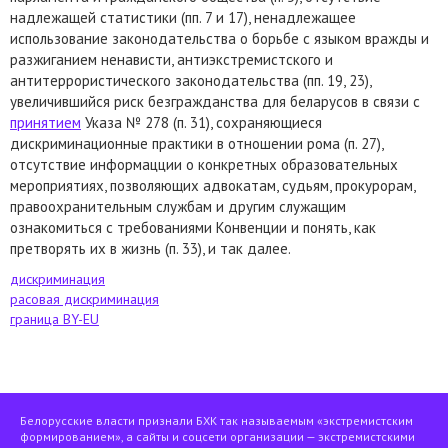
надлежащей статистики (пп. 7 и 17), ненадлежащее
использование законодательства о борьбе с языком вражды и
разжиганием ненависти, антиэкстремистского и
антитеррористического законодательства (пп. 19, 23),
увеличившийся риск безгражданства для беларусов в связи с
принятием
Указа № 278 (п. 31), сохраняющиеся
дискриминационные практики в отношении рома (п. 27),
отсутствие информацции о конкретных образовательных
мероприятиях, позволяющих адвокатам, судьям, прокурорам,
правоохранительным службам и другим служащим
ознакомиться с требованиями Конвенции и понять, как
претворять их в жизнь (п. 33), и так далее.
дискриминация
расовая дискриминация
граница BY-EU
Белорусские власти признали БХК так называемым «экстремистским
формированием», а сайты и соцсети организации — экстремистскими