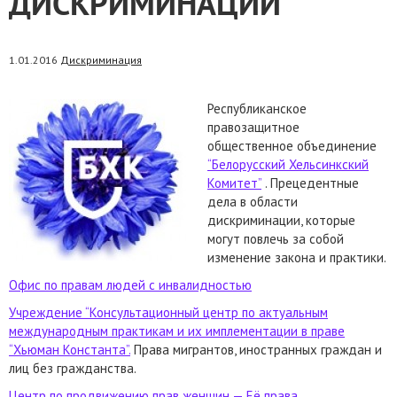
ДИСКРИМИНАЦИИ
1.01.2016
Дискриминация
Республиканское
правозащитное
общественное объединение
“Белорусский Хельсинкский
Комитет”
. Прецедентные
дела в области
дискриминации, которые
могут повлечь за собой
изменение закона и практики.
Офис по правам людей с инвалидностью
Учреждение “Консультационный центр по актуальным
международным практикам и их имплементации в праве
“Хьюман Константа”.
Права мигрантов, иностранных граждан и
лиц без гражданства.
Центр по продвижению прав женщин — Её права