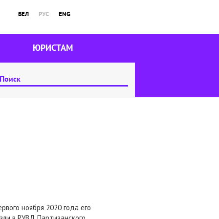
БЕЛ
РУС
ENG
ЮРИСТАМ
ервого ноября 2020 года его
езли в РУВД Партизанского