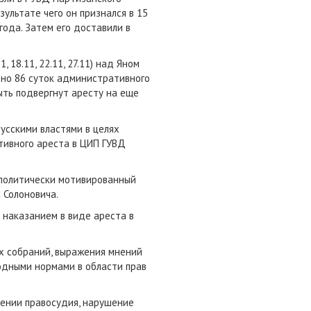
зультате чего он признался в 15
года. Затем его доставили в
 18.11, 22.11, 27.11) над Яном
ено 86 суток административного
быть подвергнут аресту на еще
усскими властями в целях
ативного ареста в ЦИП ГУВД
 политически мотивированный
 Солоновича.
 наказанием в виде ареста в
х собраний, выражения мнений
одными нормами в области прав
лении правосудия, нарушение