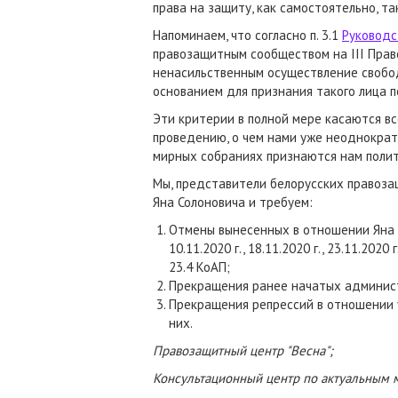
права на защиту, как самостоятельно, т
Напоминаем, что согласно п. 3.1
Руководс
правозащитным сообществом на III Прав
ненасильственным осуществление свобод
основанием для признания такого лица
Эти критерии в полной мере касаются в
проведению, о чем нами уже неоднократ
мирных собраниях признаются нам поли
Мы, представители белорусских правоза
Яна Солоновича и требуем:
Отмены вынесенных в отношении Яна Со
10.11.2020 г., 18.11.2020 г., 23.11.202
23.4 КоАП;
Прекращения ранее начатых администр
Прекращения репрессий в отношении 
них.
Правозащитный центр "Весна";
Консультационный центр по актуальным 