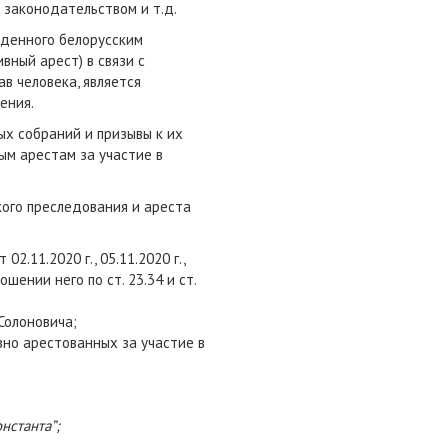
 законодательством и т.д.
жденного белорусским
ный арест) в связи с
в человека, является
ения.
ых собраний и призывы к их
ым арестам за участие в
кого преследования и ареста
.11.2020 г., 05.11.2020 г.,
ошении него по ст. 23.34 и ст.
Солоновича;
но арестованных за участие в
нстанта”;