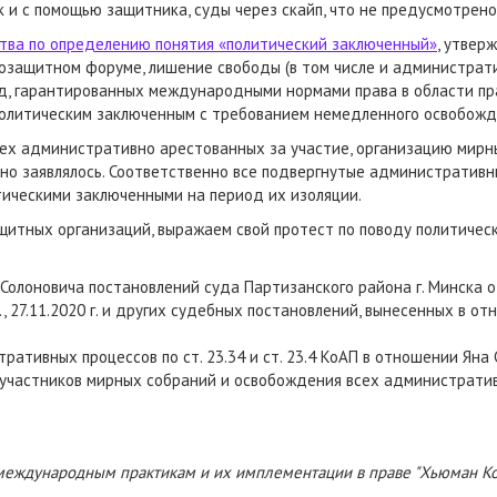
ак и с помощью защитника, суды через скайп, что не предусмотрено
тва по определению понятия «политический заключенный»
, утвер
озащитном форуме, лишение свободы (в том числе и административ
, гарантированных международными нормами права в области пра
 политическим заключенным с требованием немедленного освобожд
сех административно арестованных за участие, организацию мирн
но заявлялось. Соответственно все подвергнутые административн
тическими заключенными на период их изоляции.
щитных организаций, выражаем свой протест по поводу политичес
лоновича постановлений суда Партизанского района г. Минска от 02
0 г., 27.11.2020 г. и других судебных постановлений, вынесенных в отн
ативных процессов по ст. 23.34 и ст. 23.4 КоАП в отношении Яна 
участников мирных собраний и освобождения всех административ
международным практикам и их имплементации в праве "Хьюман Ко