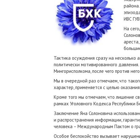
района.
эпизода
ИВС ГУ
На сего
Солонов
ареста,
большие
Тактика осуждения сразу на несколько 
политически мотивированного давления. 
Мингорисполкома, после чего против нег
Мы в очередной раз отмечаем, что тако
характер, применяется с целью оказани
Кроме того мы отмечаем, что лишение св
рамках Уголовного Кодекса Республики Б
Заключение Яна Солоновича использован
и распространения информации, гаранти
человека – Международным Пактом о гра
Особое беспокойство вызывает нарушени