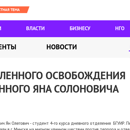
М
ВЛАСТИ
БИЗНЕСУ
НГО
ЕНТЫ
НОВОСТИ
ДЛЕННОГО ОСВОБОЖДЕНИЯ
ННОГО ЯНА СОЛОНОВИЧА
ич Ян Олегович - студент 4-го курса дневного отделения БГУИР. П
ли в г. Минске на мирном уличном шествии против террора и отв