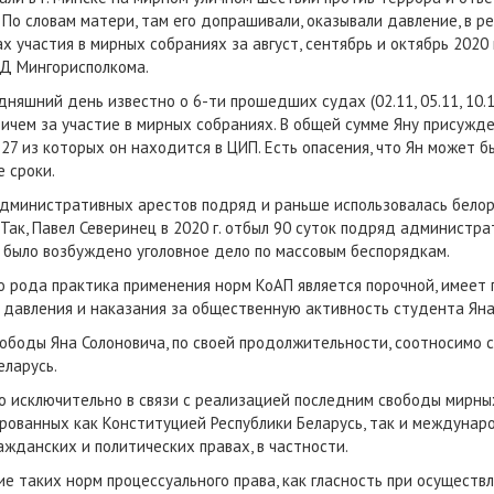
 По словам матери, там его допрашивали, оказывали давление, в ре
х участия в мирных собраниях за август, сентябрь и октябрь 2020 
ВД Мингорисполкома.
дняшний день известно о 6-ти прошедших судах (02.11, 05.11, 10.11,
ичем за участие в мирных собраниях. В общей сумме Яну присужд
 27 из которых он находится в ЦИП. Есть опасения, что Ян может 
 сроки.
административных арестов подряд и раньше использовалась белор
Так, Павел Северинец в 2020 г. отбыл 90 суток подряд администр
о было возбуждено уголовное дело по массовым беспорядкам.
го рода практика применения норм КоАП является порочной, имеет
я давления и наказания за общественную активность студента Яна
ободы Яна Солоновича, по своей продолжительности, соотносимо с
еларусь.
о исключительно в связи с реализацией последним свободы мирны
рованных как Конституцией Республики Беларусь, так и междунар
жданских и политических правах, в частности.
е таких норм процессуального права, как гласность при осуществ