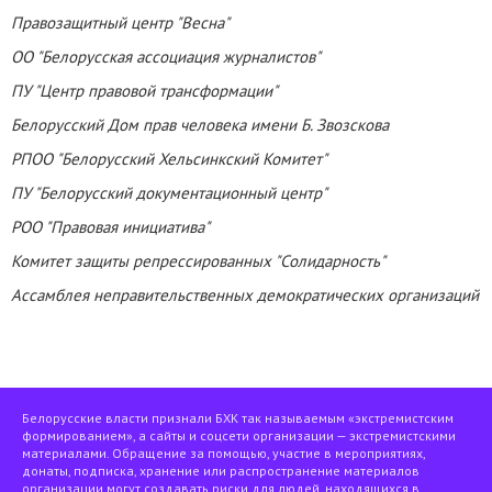
Правозащитный центр "Весна"
ОО "Белорусск
ая
ассоциация журналистов"
ПУ "Центр правовой трансформации"
Белорусский Дом прав человека имени Б. Звозскова
РПОО "Белорусский Хельсинкский Комитет"
ПУ "Белорусский документационн
ый
центр"
РОО "Правовая инициатива"
Комитет защиты репрессированных "Солидарность"
Ассамблея неправительственных демократических организаций
Белорусские власти признали БХК так называемым «экстремистским
формированием», а сайты и соцсети организации — экстремистскими
материалами. Обращение за помощью, участие в мероприятиях,
донаты, подписка, хранение или распространение материалов
организации могут создавать риски для людей, находящихся в