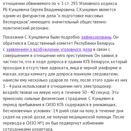
отношении обвиняемого по ч. 3 ст. 293 Уголовного кодекса
РБ Кунцевича Сергея Владимировича. С.Кунцевич является
одним из фигурантов дела "о подготовке массовых
беспорядков", имеющего значительный общественно-
политический резонанс.
Показания С. Кунцевича были подробно
зафиксированы
. Он
обратился в Следственный комитет Республики Беларусь
с
заявлением о возбуждении уголовного дела
в связи с
совершением в отношении него преступления. Он заявил, в
частности, что в ходе допроса в здании КГБ Беларуси, который
проходил в отсутствие адвоката, лица в черной униформе и
масках, когда комнату для допроса покинули следователи,
нанесли ему несколько ударов по телу, после этого один из них
3 - 4 раза использовал в отношении него электрошокер:
воздействовал на левую ногу в течение 30 - 40 секунд. Это
приносило сильные физические страдания. С. Кунцевич в
период пребывания в СИЗО КГБ содержался в унижающих,
бесчеловечных условиях: 14 дней спал на полу, в течение дня
сидел на узкой доске, не получал медицинской помощи. После
перевода в СИЗО №1 он был подвергнут избиениям
сотрудниками изолятора.