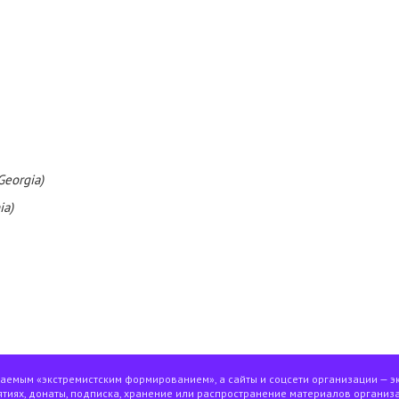
Georgia)
ia)
ваемым «экстремистским формированием», а сайты и соцсети организации — э
тиях, донаты, подписка, хранение или распространение материалов организа