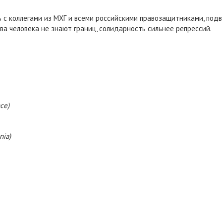
 с коллегами из МХГ и всеми российскими правозащитниками, по
а человека не знают границ, солидарность сильнее репрессий.
nce)
nia)