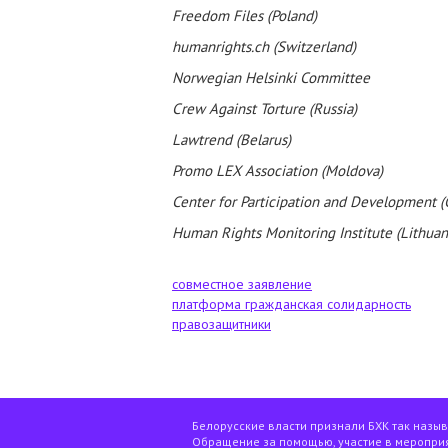
Freedom Files (Poland)
humanrights.ch (Switzerland)
Norwegian Helsinki Committee
Crew Against Torture (Russia)
Lawtrend (Belarus)
Promo LEX Association (Moldova)
Center for Participation and Development (
Human Rights Monitoring Institute (Lithuan
совместное заявление
платформа гражданская солидарность
правозащитники
Белорусские власти признали БХК так назы
Обращение за помощью, участие в мероприя