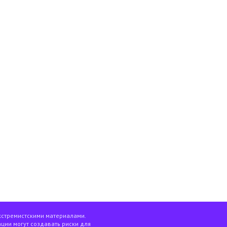
кстремистскими материалами.
ции могут создавать риски для