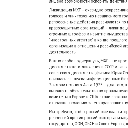
лишена возможности оспорить действия 
Ликвидация МХГ – очевидно репрессивна
голосов и уничтожению независимого гр
репрессивные действия развиваются по
правозащитных организаций – ликвидац
огромных штрафов и изъятие имущества 
“иностранных агентах” в конце прошлого
организации в отношении российской аг
деятельность.
Важно особо подчеркнуть, МХГ – не про
диссидентского движения в СССР и являе
советского диссидента, физика Юрия Ор
началась с выпуска информационных бюл
Заключительного Акта 1975 г. для того, 
выполнять обязательства по правам чел
комитеты в Европе и США стали создава
отправки в колонию за его правозащитн
Мы требуем, чтобы российские власти п
репрессий против российских организа
государства, ООН, ОБСЕ и Совет Европы