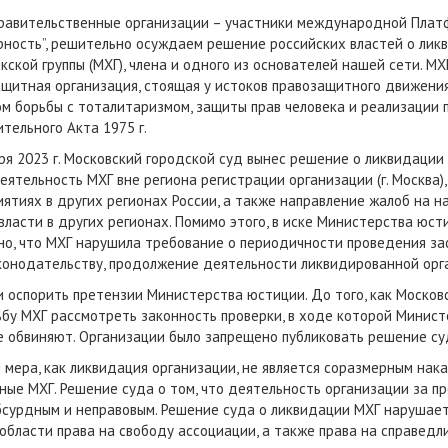
правительственные организации – участники международной Плат
рность”, решительно осуждаем решение российских властей о лик
кской группы (МХГ), члена и одного из основателей нашей сети. МХ
щитная организация, стоящая у истоков правозащитного движени
м борьбы с тоталитаризмом, защиты прав человека и реализации 
тельного Акта 1975 г.
ря 2023 г. Московский городской суд вынес решение о ликвидаци
еятельность МХГ вне региона регистрации организации (г. Москва),
ятиях в других регионах России, а также направление жалоб на н
власти в других регионах. Помимо этого, в иске Министерства юст
но, что МХГ нарушила требование о периодичности проведения за
законодательству, продолжение деятельности ликвидированной ор
 оспорить претензии Министерства юстиции. До того, как Московс
сьбу МХГ рассмотреть законность проверки, в ходе которой Минис
е обвиняют. Организации было запрещено публиковать решение суд
я мера, как ликвидация организации, не является соразмерным на
ые МХГ. Решение суда о том, что деятельность организации за п
абсурдным и неправовым. Решение суда о ликвидации МХГ наруша
бласти права на свободу ассоциации, а также права на справедли