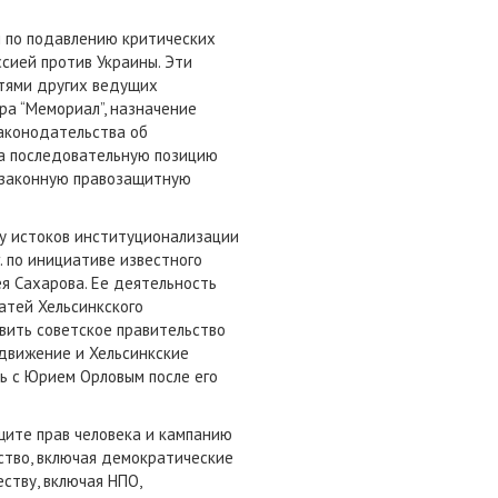
й по подавлению критических
сией против Украины. Эти
стями других ведущих
а “Мемориал”, назначение
законодательства об
 за последовательную позицию
ю законную правозащитную
 у истоков институционализации
. по инициативе известного
я Сахарова. Ее деятельность
атей Хельсинкского
авить советское правительство
 движение и Хельсинкские
ь с Юрием Орловым после его
щите прав человека и кампанию
ство, включая демократические
ству, включая НПО,