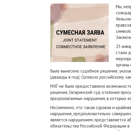
Мы, не
солида
Хельсин
правоза
символо
Заключи
25 янва
стала д
меропри
органы 
было вынесено судебное решение, указа
(дважды в год). Согласно российскому 
МХГ не было предоставлено возможности
решение, Гагаринский суд отклонил про
предполагаемые нарушения, в которых е
Несомненно, что такая суровая и крайня
нарушения, предположительно совершенн
является нарушением, представляется 
обязательства Российской Федерации в о