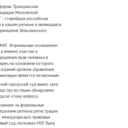
формы “Гражданская
видации Московской
Г - старейшая российская
я в нашем регионе и являющаяся
принципов Хельсинкского
и МХГ. Формальным основанием
 а именно участие в
арушения прав человека в
иции, на основании которого
седаний органов управления
ганизации является незаконным.
кий городской суд вынес свое
терство юстиции обнаружило
а по этому вопросу.
казанием за формальные
ределами региона регистрации
ет международно-правовые
вый суд, поскольку МХГ была