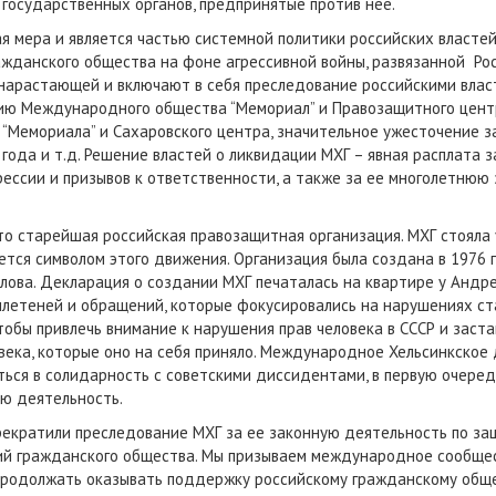
государственных органов, предпринятые против нее.
я мера и является частью системной политики российских власте
ажданского общества на фоне агрессивной войны, развязанной Рос
 нарастающей и включают в себя преследование российскими вла
ию Международного общества “Мемориал” и Правозащитного центр
“Мемориала” и Сахаровского центра, значительное ужесточение 
 года и т.д. Решение властей о ликвидации МХГ – явная расплата
рессии и призывов к ответственности, а также за ее многолетню
сто старейшая российская правозащитная организация. МХГ стояла
тся символом этого движения. Организация была создана в 1976 г
лова. Декларация о создании МХГ печаталась на квартире у Андре
летеней и обращений, которые фокусировались на нарушениях ст
чтобы привлечь внимание к нарушения прав человека в СССР и заст
овека, которые оно на себя приняло. Международное Хельсинкское
ться в солидарность с советскими диссидентами, в первую очеред
ую деятельность.
рекратили преследование МХГ за ее законную деятельность по за
ций гражданского общества. Мы призываем международное сообще
, продолжать оказывать поддержку российскому гражданскому обще