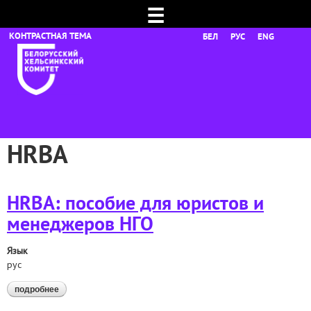
☰
БЕЛ
РУС
ENG
HRBA
HRBA: пособие для юристов и
менеджеров НГО
Язык
рус
подробнее
о hrba: пособие для юристов и менеджеров нго