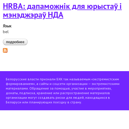
HRBA: дапаможнік для юрыстаў і
мэнэджэраў НДА
Язык
bel
подробнее
о hrba: дапаможнік для юрыстаў і мэнэджэраў нда
Белорусские власти признали БХК так называемым «экстремистским
формированием», а сайты и соцсети организации — экстремистскими
материалами. Обращение за помощью, участие в мероприятиях,
донаты, подписка, хранение или распространение материалов
организации могут создавать риски для людей, находящихся в
Беларуси или планирующих поездку в страну.