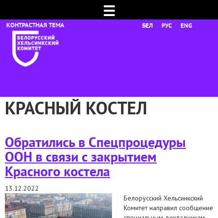
☰
БЕЛ
РУС
ENG
КРАСНЫЙ КОСТЕЛ
Обратились в Спецпроцедуры
ООН в связи с закрытием
Красного костела
13.12.2022
Белорусский Хельсинкский
Комитет направил сообщение
специальным докладчикам