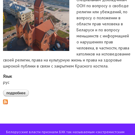
ООН по вопросу о свободе
религии или убеждений, по
вопросу о положении в
области прав человека в
Беларуси и по вопросу
меньшинств с информацией
о нарушениях прав
человека, в частности, права
католиков на исповедование
своей религии, права на культурную жизнь и права на здоровье
широкой публики в связи с закрытием Красного костела.
Язык
рус
подробнее
о обратились в спецпроцедуры оон в связи с закрытием
красного костела
Белорусские власти признали БХК так называемым «экстремистским