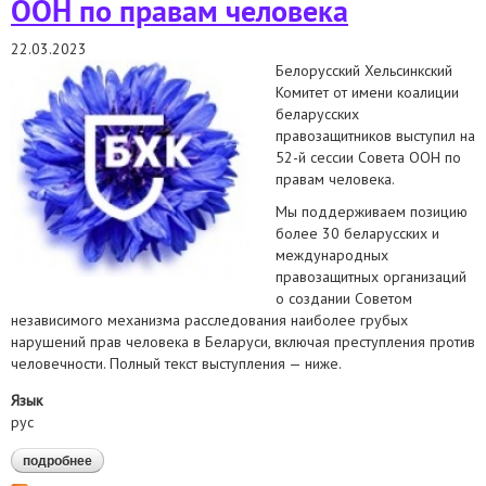
ООН по правам человека
22.03.2023
Белорусский Хельсинкский
Комитет от имени коалиции
беларусских
правозащитников выступил на
52-й сессии Совета ООН по
правам человека.
Мы поддерживаем позицию
более 30 беларусских и
международных
правозащитных организаций
о создании Советом
независимого механизма расследования наиболее грубых
нарушений прав человека в Беларуси, включая преступления против
человечности. Полный текст выступления — ниже.
Язык
рус
подробнее
о белорусский хельсинкский комитет от имени коалиции
беларусских правозащитников выступил на 52-й сессии