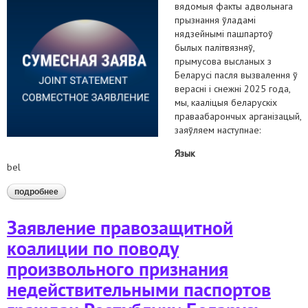
вядомыя факты адвольнага
прызнання ўладамі
нядзейнымі пашпартоў
былых палітвязняў,
прымусова высланых з
Беларусі пасля вызвалення ў
верасні і снежні 2025 года,
мы, кааліцыя беларускіх
праваабарончых арганізацый,
заяўляем наступнае:
Язык
bel
подробнее
о заява праваабарончай кааліцыі з нагоды адвольнага
прызнання нядзейнымі пашпартоў грамадзян рэспублікі
беларусь
Заявление правозащитной
коалиции по поводу
произвольного признания
недействительными паспортов