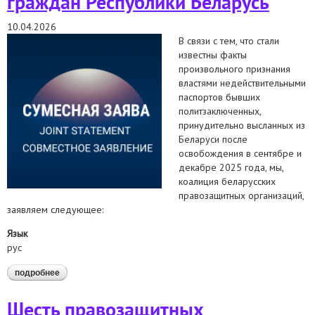
граждан Республики Беларусь
10.04.2026
В связи с тем, что стали
известны факты
произвольного признания
властями недействительными
паспортов бывших
политзаключенных,
принудительно высланных из
Беларуси после
освобождения в сентябре и
декабре 2025 года, мы,
коалиция беларусских
правозащитных организаций,
заявляем следующее:
Язык
рус
подробнее
о заявление правозащитной коалиции по поводу
произвольного признания недействительными паспортов
граждан республики беларусь
Шесть правозащитных