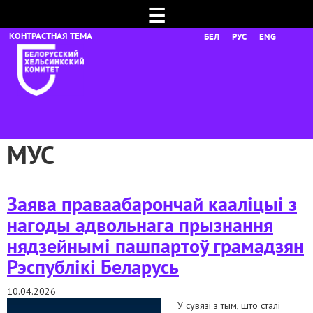
☰
БЕЛ
РУС
ENG
МУС
Заява праваабарончай кааліцыі з
нагоды адвольнага прызнання
нядзейнымі пашпартоў грамадзян
Рэспублікі Беларусь
10.04.2026
У сувязі з тым, што сталі