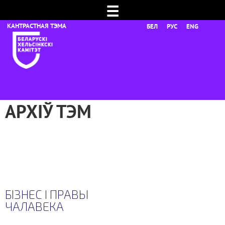
☰
БЕЛ
РУС
ENG
АРХІЎ ТЭМ
БІЗНЕС І ПРАВЫ
ЧАЛАВЕКА