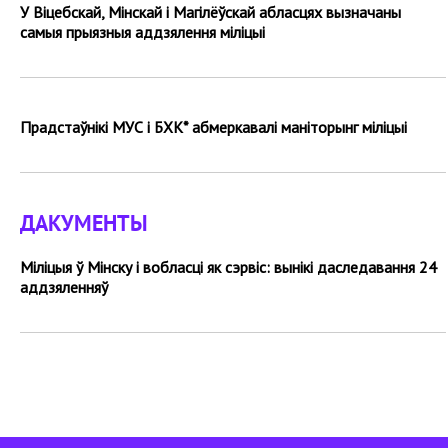
У Віцебскай, Мінскай і Магілёўскай абласцях вызначаны
самыя прыязныя аддзялення міліцыі
Прадстаўнікі МУС і БХК* абмеркавалі маніторынг міліцыі
ДАКУМЕНТЫ
Міліцыя ў Мінску і вобласці як сэрвіс: вынікі даследавання 24
аддзяленняў