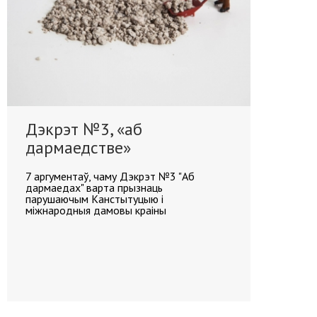
Дэкрэт №3, «аб
дармаедстве»
7 аргументаў, чаму Дэкрэт №3 "Аб
дармаедах" варта прызнаць
парушаючым Канстытуцыю і
міжнародныя дамовы краіны