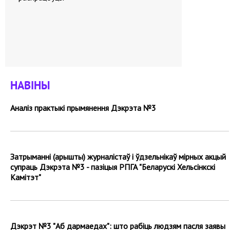
НАВІНЫ
Аналіз практыкі прымянення Дэкрэта №3
Затрыманні (арышты) журналістаў і ўдзельнікаў мірных акцый
супраць Дэкрэта №3 - пазіцыя РПГА "Беларускі Хельсінкскі
Камітэт"
Дэкрэт №3 "Аб дармаедах": што рабіць людзям пасля заявы