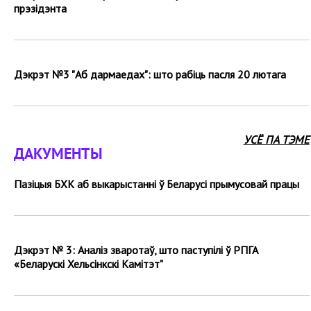
прэзідэнта
Дэкрэт №3 "Аб дармаедах": што рабіць пасля 20 лютага
УСЁ ПА ТЭМЕ
ДАКУМЕНТЫ
Пазіцыя БХК аб выкарыстанні ў Беларусі прымусовай працы
Дэкрэт № 3: Аналіз зваротаў, што паступілі ў РПГА
«Беларускі Хельсінкскі Камітэт"