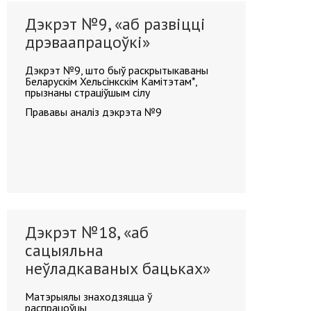
Дэкрэт №9, «аб развіцці
дрэваапрацоўкі»
Дэкрэт №9, што быў раскрытыкаваны
Беларускім Хельсінкскім Камітэтам*,
прызнаны страціўшым сілу
Прававы аналіз дэкрэта №9
Дэкрэт №18, «аб
сацыяльна
неўладкаваных бацьках»
Матэрыялы знаходзяцца ў
распрацоўцы