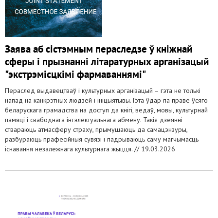
Заява аб сістэмным пераследзе ў кніжнай
сферы і прызнанні літаратурных арганізацый
"экстрэмісцкімі фармаваннямі"
Пераслед выдавецтваў і культурных арганізацый – гэта не толькі
напад на канкрэтных людзей і ініцыятывы. Гэта ўдар па праве ўсяго
беларускага грамадства на доступ да кнігі, ведаў, мовы, культурнай
памяці і свабоднага інтэлектуальнага абмену. Такія дзеянні
ствараюць атмасферу страху, прымушаюць да самацэнзуры,
разбураюць прафесійныя сувязі і падрываюць саму магчымасць
існавання незалежнага культурнага жыцця. //
19.03.2026