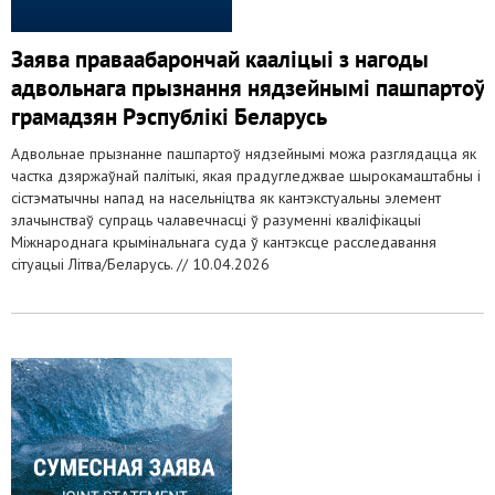
Заява праваабарончай кааліцыі з нагоды
адвольнага прызнання нядзейнымі пашпартоў
грамадзян Рэспублікі Беларусь
Адвольнае прызнанне пашпартоў нядзейнымі можа разглядацца як
частка дзяржаўнай палітыкі, якая прадугледжвае шырокамаштабны і
сістэматычны напад на насельніцтва як кантэкстуальны элемент
злачынстваў супраць чалавечнасці ў разуменні кваліфікацыі
Міжнароднага крымінальнага суда ў кантэксце расследавання
сітуацыі Літва/Беларусь. //
10.04.2026