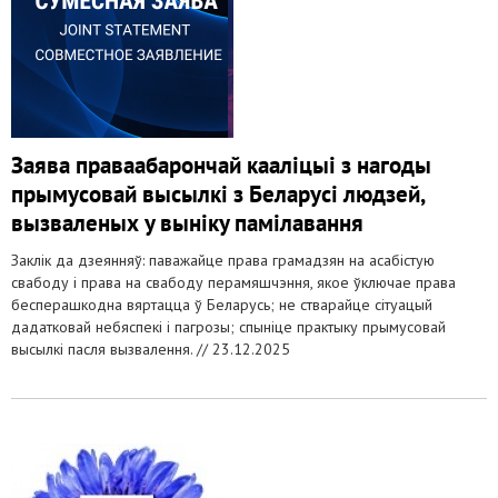
Заява праваабарончай кааліцыі з нагоды
прымусовай высылкі з Беларусі людзей,
вызваленых у выніку памілавання
Заклік да дзеянняў: паважайце права грамадзян на асабістую
свабоду і права на свабоду перамяшчэння, якое ўключае права
бесперашкодна вяртацца ў Беларусь; не стварайце сітуацый
дадатковай небяспекі і пагрозы; спыніце практыку прымусовай
высылкі пасля вызвалення. //
23.12.2025