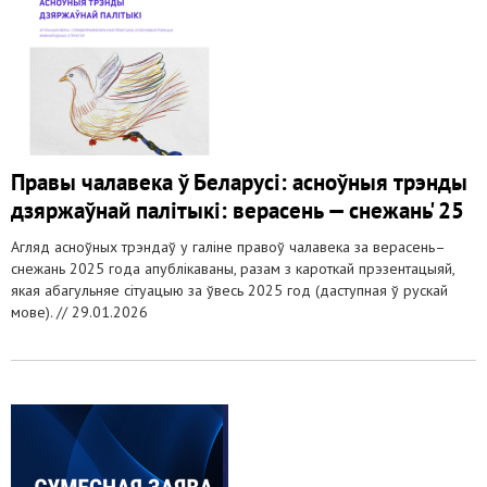
Правы чалавека ў Беларусі: асноўныя трэнды
дзяржаўнай палітыкі: верасень — снежань' 25
Агляд асноўных трэндаў у галіне правоў чалавека за верасень–
снежань 2025 года апублікаваны, разам з кароткай прэзентацыяй,
якая абагульняе сітуацыю за ўвесь 2025 год (даступная ў рускай
мове). //
29.01.2026