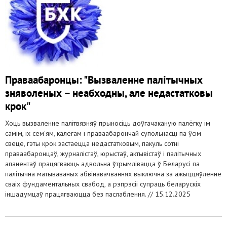
Праваабаронцы: "Вызваленне палітычных
зняволеных – неабходны, але недастатковы
крок"
Хоць вызваленне палітвязняў прыносіць доўгачаканую палёгку ім
самім, іх сем'ям, калегам і праваабарончай супольнасці па ўсім
свеце, гэты крок застаецца недастатковым, пакуль сотні
праваабаронцаў, журналістаў, юрыстаў, актывістаў і палітычных
апанентаў працягваюць адвольна ўтрымлівацца ў Беларусі па
палітычна матываваных абвінавачваннях выключна за ажыццяўленне
сваіх фундаментальных свабод, а рэпрэсіі супраць беларускіх
іншадумцаў працягваюцца без паслаблення. //
15.12.2025