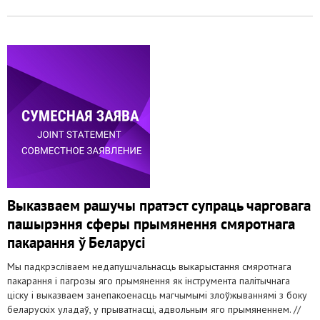
Выказваем рашучы пратэст супраць чарговага
пашырэння сферы прымянення смяротнага
пакарання ў Беларусі
Мы падкрэсліваем недапушчальнасць выкарыстання смяротнага
пакарання і пагрозы яго прымянення як інструмента палітычнага
ціску і выказваем занепакоенасць магчымымі злоўжываннямі з боку
беларускіх уладаў, у прыватнасці, адвольным яго прымяненнем. //