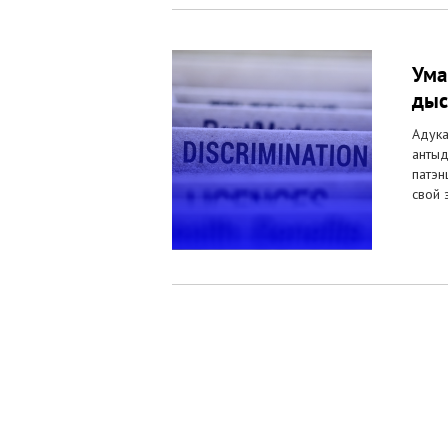
Ума
дыс
Адука
антыд
патэн
свой 
Старонкі