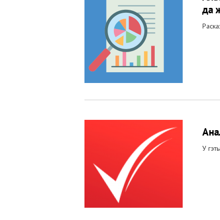
да 
Раска
Ана
У гэт