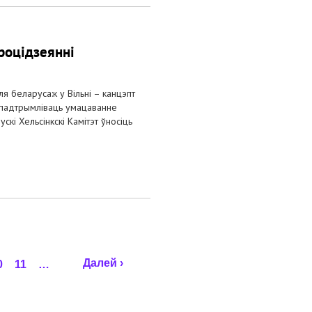
роцідзеянні
 беларуса:к у Вільні – канцэпт
 падтрымліваць умацаванне
кі Хельсінкскі Камітэт ўносіць
Далей ›
0
11
…