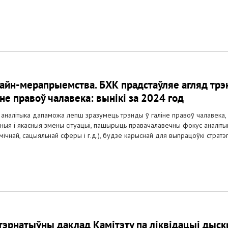
айн-мерапрыемства. БХК прадстаўляе агляд трэ
іне правоў чалавека: вынікі за 2024 год
аналітыка дапаможа лепш зразумець трэнды ў галіне правоў чалавека,
мныя і якасныя змены сітуацыі, пашырыць правачалавечны фокус аналітык
мічнай, сацыяльнай сферы і г.д.), будзе карыснай для выпрацоўкі стратэгі
тэрнатыўны даклад Камітэту па ліквідацыі дыск