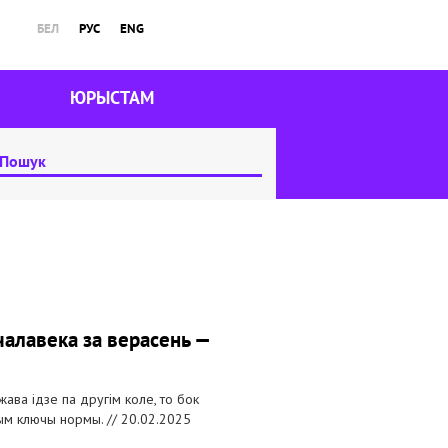
БЕЛ
РУС
ENG
ЮРЫСТАМ
чалавека за верасень —
жава ідзе па другім коле, то бок
ным ключы нормы. //
20.02.2025