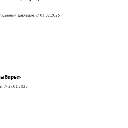
аліцыйным дакладзе. //
03.02.2025
 выбары»
і. //
27.01.2025