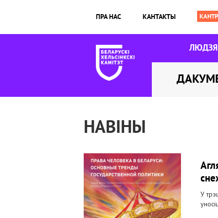
ПРА НАС
КАНТАКТЫ
ЛЮДЗ
ДАКУМ
НАВІНЫ
Агл
сне
У трэ
уносі