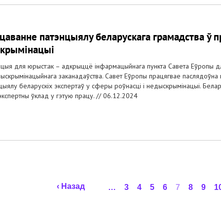
цаванне патэнцыялу беларускага грамадства ў п
крымінацыі
цыя для юрыст:ак – адкрыццё інфармацыйнага пункта Савета Еўропы для
ыскрымінацыйнага заканадаўства. Савет Еўропы працягвае паслядоўна
цыялу беларускіх экспертаў у сферы роўнасці і недыскрымінацыі. Беларус
экспертны ўклад у гэтую працу. //
06.12.2024
‹ Назад
…
3
4
5
6
7
8
9
1