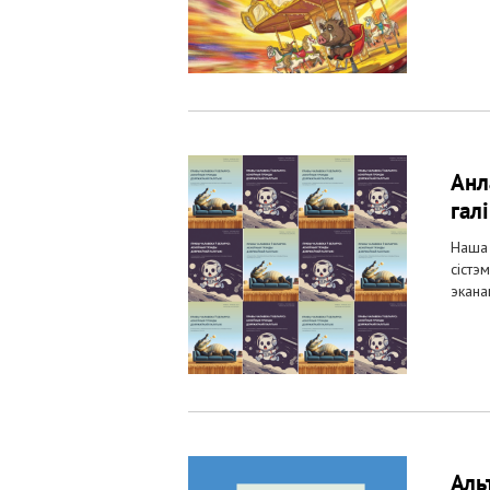
Анл
гал
Наша 
сістэ
экана
Аль