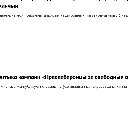
жанчын
зваем, на якія праблемы дыскрымінацыі жанчын мы звярнулі ўвагу ў ка
літыка кампаніі «Праваабаронцы за свабодныя
ым тэксце мы публікуем спасылкі на ўсе аналітычныя справаздачы кампані