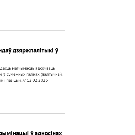
ндаў дзяржпалітыкі ў
 дасць магчымасць адсочваць
і ў сумежных галінах (палітычнай,
й і пазіцый. //
12.02.2025
рымінацыі ў адносінах