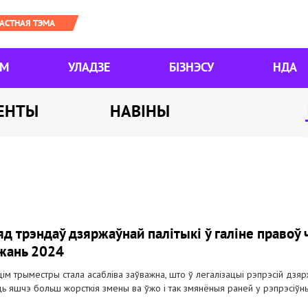
ЯМ
УЛАДЗЕ
БІЗНЭСУ
НДА
ЕНТЫ
НАВІНЫ
яд трэндаў дзяржаўнай палітыкі ў галіне правоў 
жань 2024
цім трыместры стала асабліва заўважна, што ў легалізацыі рэпрэсій дзяр
ць яшчэ больш жорсткія змены ва ўжо і так змянёныя раней у рэпрэсіў