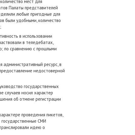
количество мест для
атов Палаты представителей
ределили любые пригодные для
ов были удобными, количество
;
ктивность в использовании
аствовали в теледебатах,
о; по сравнению с прошлыми
я административный ресурс, в
и предоставление недостоверной
руководство государственных
ве случаев носил характер
ешения об отмене регистрации
характере проведения пикетов,
; государственные СМИ
 транслировали идею о