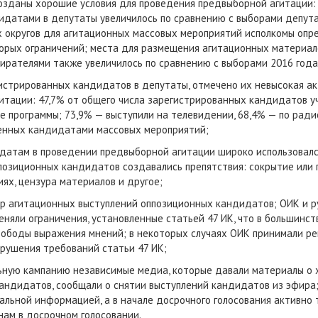
озданы хорошие условия для проведения предвыборной агитации: 
идатами в депутаты увеличилось по сравнению с выборами депут
х округов для агитационных массовых мероприятий исполкомы оп
торых ограничений; места для размещения агитационных материал
ирателями также увеличилось по сравнению с выборами 2016 года
егистрированных кандидатов в депутаты, отмечено их невысокая а
тации: 47,7% от общего числа зарегистрированных кандидатов уч
е программы; 73,9% — выступили на телевидении, 68,4% — по ради
ленных кандидатами массовых мероприятий;
идатам в проведении предвыборной агитации широко использовалс
ппозиционных кандидатов создавались препятствия: сокрытие ил
х, цензура материалов и другое;
ир агитационных выступлений оппозиционных кандидатов; ОИК и 
няли ограничения, установленные статьей 47 ИК, что в большинст
вободы выражения мнений; в некоторых случаях ОИК принимали р
рушения требований статьи 47 ИК;
ьную кампанию независимые медиа, которые давали материалы о 
андидатов, сообщали о снятии выступлений кандидатов из эфира
льной информацией, а в начале досрочного голосования активно
ам в досрочном голосовании.