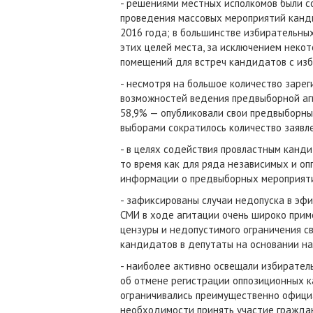
- решениями местных исполкомов были с
проведения массовых мероприятий канд
2016 года; в большинстве избирательны
этих целей места, за исключением неко
помещений для встреч кандидатов с изб
- несмотря на ​​большое количество зар
возможностей ведения предвыборной аги
58,9% — опубликовали свои предвыборны
выборами сократилось количество заяв
- в целях содействия провластным канд
то время как для ряда независимых и о
информации о предвыборных мероприятия
- зафиксированы случаи недопуска в эф
СМИ в ходе агитации очень широко приме
цензуры и недопустимого ограничения с
кандидатов в депутаты на основании на
- наиболее активно освещали избирател
об отмене регистрации оппозиционных к
ограничивались преимущественно официа
необходимости принять участие граждан