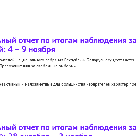
м наблюдения за предвыборной агитацией
ный отчет по итогам наблюдения з
: 4 – 9 ноября
вителей Национального собрания Республики Беларусь осуществляется
«Правозащитники за свободные выборы».
неактивный и малозаметный для большинства избирателей характер пр
 по итогам наблюдения за выборами в палату представителей: 4 – 9 нояб
ный отчет по итогам наблюдения з