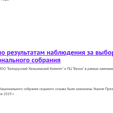
 предложения правозащитников
по результатам наблюдения за выбо
онального собрания
ОО “Белорусский Хельсинкский Комитет” и ПЦ “Весна” в рамках кампан
ационального собрания седьмого созыва были назначены Указом През
ря 2019 г.