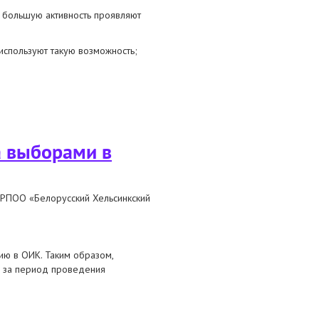
х большую активность проявляют
спользуют такую ​​возможность;
тября
а выборами в
 РПОО «Белорусский Хельсинкский
ию в ОИК. Таким образом,
ем за период проведения