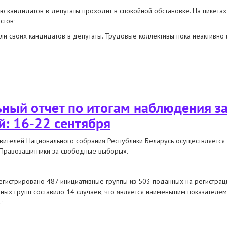
ю кандидатов в депутаты проходит в спокойной обстановке. На пикета
стов;
ли своих кандидатов в депутаты. Трудовые коллективы пока неактивно и
т по итогам наблюдения за выборами в палату представителей: 23-28 сен
ный отчет по итогам наблюдения з
й: 16-22 сентября
вителей Национального собрания Республики Беларусь осуществляется
«Правозащитники за свободные выборы».
егистрировано 487 инициативные группы из 503 поданных на регистрац
вных групп составило 14 случаев, что является наименьшим показател
.;