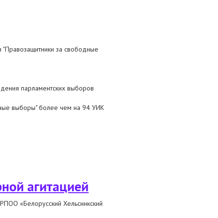
собрания
и "Правозащитники за свободные
ведения парламентских выборов
ные выборы" более чем на 94 УИК
рной агитацией
 РПОО «Белорусский Хельсинкский