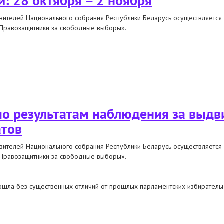
й: 28 октября – 2 ноября
вителей Национального собрания Республики Беларусь осуществляется
«Правозащитники за свободные выборы».
 по итогам наблюдения за выборами в палату представителей: 28 октября
по результатам наблюдения за выд
атов
вителей Национального собрания Республики Беларусь осуществляется
«Правозащитники за свободные выборы».
ошла без существенных отличий от прошлых парламентских избиратель