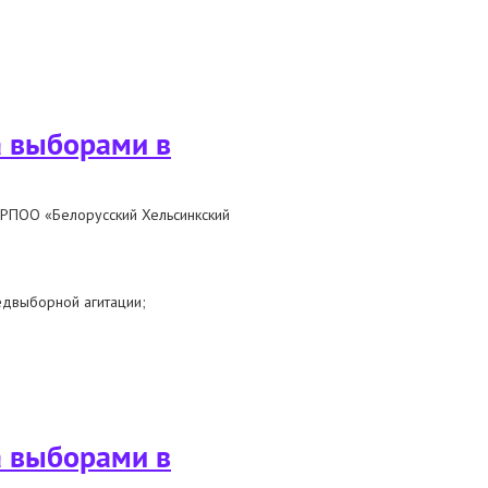
а выборами в
 РПОО «Белорусский Хельсинкский
едвыборной агитации;
ря
а выборами в