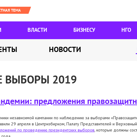
М
ВЛАСТИ
БИЗНЕСУ
НГО
ЕНТЫ
НОВОСТИ
 ВЫБОРЫ 2019
андемии: предложения правозащит
тники независимой кампании по наблюдению за выборами «Правозащит
авили 29 апреля в Центризбирком, Палату Представителей и Верховны
ложений по проведению президентских выборов
, которые должны сост
 года.