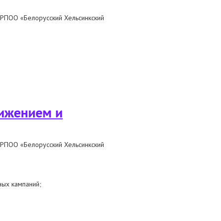
 РПОО «Белорусский Хельсинкский
 – 2 ноября
вижением и
 РПОО «Белорусский Хельсинкский
ных кампаний;