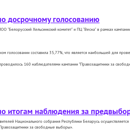
ьтатам наблюдения за выборами в палату представителей национального 
по досрочному голосованию
ОО “Белорусский Хельсинкский комитет” и ПЦ “Весна” в рамках кампани
ном голосовании составила 35,77%, что является наибольшей для про
проводилось 160 наблюдателями кампании "Правозащитники за свобод
чному голосованию
по итогам наблюдения за предвыбо
вителей Национального собрания Республики Беларусь осуществляется
«Правозащитники за свободные выборы».