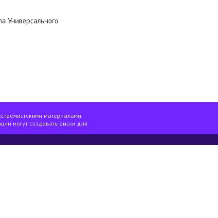
ла Универсального
кстремистскими материалами.
ции могут создавать риски для