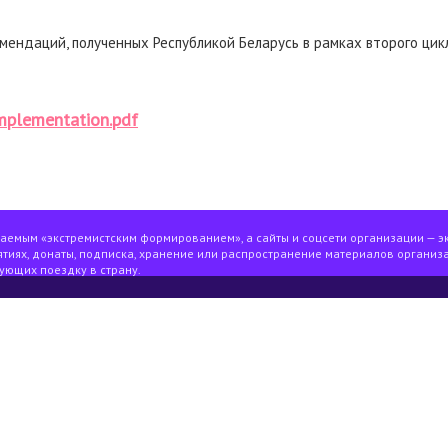
мендаций, полученных Республикой Беларусь в рамках второго цик
implementation.pdf
ваемым «экстремистским формированием», а сайты и соцсети организации — э
тиях, донаты, подписка, хранение или распространение материалов организа
ующих поездку в страну.