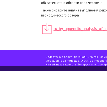
обязательств в области прав человека.
Также смотрите анализ выполнения реко
периодического обзора.
ru_by_appendix_analysis_of_
Белорусские власти признали БХК так назы
Обращение за помощью, участие в мероприя
людей, находящихся в Беларуси или планир