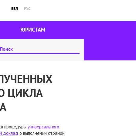
БЕЛ
РУС
ЮРИСТАМ
ОЛУЧЕННЫХ
О ЦИКЛА
РА
икл процедуры
универсального
й доклад
о выполнении страной