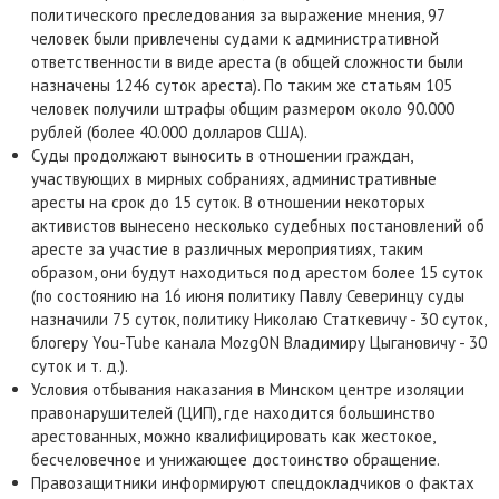
политического преследования за выражение мнения, 97
человек были привлечены судами к административной
ответственности в виде ареста (в общей сложности были
назначены 1246 суток ареста). По таким же статьям 105
человек получили штрафы общим размером около 90.000
рублей (более 40.000 долларов США).
Суды продолжают выносить в отношении граждан,
участвующих в мирных собраниях, административные
аресты на срок до 15 суток. В отношении некоторых
активистов вынесено несколько судебных постановлений об
аресте за участие в различных мероприятиях, таким
образом, они будут находиться под арестом более 15 суток
(по состоянию на 16 июня политику Павлу Северинцу суды
назначили 75 суток, политику Николаю Статкевичу - 30 суток,
блогеру You-Tube канала MozgON Владимиру Цыгановичу - 30
суток и т. д.).
Условия отбывания наказания в Минском центре изоляции
правонарушителей (ЦИП), где находится большинство
арестованных, можно квалифицировать как жестокое,
бесчеловечное и унижающее достоинство обращение.
Правозащитники информируют спецдокладчиков о фактах