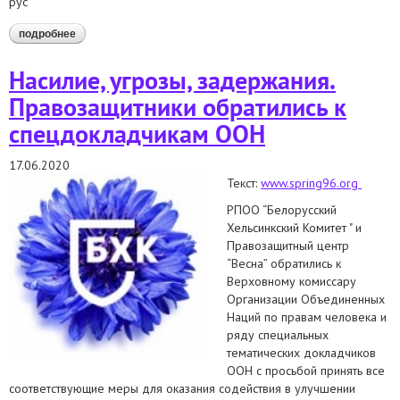
рус
подробнее
о правозащитники обратились к спецдокладчикам по
поводу нарушения прав виктора бабарико и
препятствовании в работе адвокатов
Насилие, угрозы, задержания.
Правозащитники обратились к
спецдокладчикам ООН
17.06.2020
Текст:
www.spring96.org
РПОО “Белорусский
Хельсинкский Комитет " и
Правозащитный центр
“Весна” обратились к
Верховному комиссару
Организации Объединенных
Наций по правам человека и
ряду специальных
тематических докладчиков
ООН с просьбой принять все
соответствующие меры для оказания содействия в улучшении