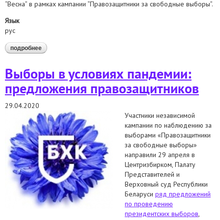
“Весна” в рамках кампании “Правозащитники за свободные выборы”.
Язык
рус
подробнее
о аналитический отчет по результатам наблюдения за
регистрацией инициативных групп по выдвижению
кандидатов в президенты
Выборы в условиях пандемии:
предложения правозащитников
29.04.2020
Участники независимой
кампании по наблюдению за
выборами «Правозащитники
за свободные выборы»
направили 29 апреля в
Центризбирком, Палату
Представителей и
Верховный суд Республики
Беларуси
ряд предложений
по проведению
президентских выборов
,