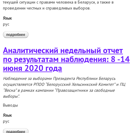
текущей ситуации с правами человека в Беларуси, а также в
проведении честных и справедливых выборов.
Язык
рус
подробнее
о насилие, угрозы, задержания. правозащитники обратились
к спецдокладчикам оон
Аналитический недельный отчет
по результатам наблюдения: 8 -14
июня 2020 года
Наблюдение за выборами Президента Республики Беларусь
осуществляется РПОО “Белорусский Хельсинкский Комитет” и ПЦ
“Весна” в рамках кампании “Правозащитники за свободные
выборы”.
Выводы
Язык
рус
подробнее
о аналитический недельный отчет по результатам