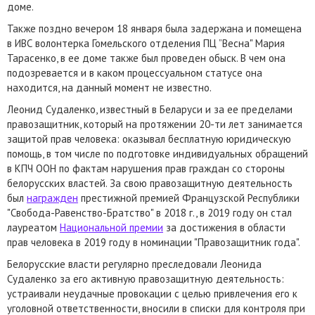
доме.
Также поздно вечером 18 января была задержана и помещена
в ИВС волонтерка Гомельского отделения ПЦ ”Весна" Мария
Тарасенко, в ее доме также был проведен обыск. В чем она
подозревается и в каком процессуальном статусе она
находится, на данный момент не известно.
Леонид Судаленко, известный в Беларуси и за ее пределами
правозащитник, который на протяжении 20-ти лет занимается
защитой прав человека: оказывал бесплатную юридическую
помощь, в том числе по подготовке индивидуальных обращений
в КПЧ ООН по фактам нарушения прав граждан со стороны
белорусских властей. За свою правозащитную деятельность
был
награжден
престижной премией Французской Республики
"Свобода-Равенство-Братство" в 2018 г., в 2019 году он стал
лауреатом
Национальной премии
за достижения в области
прав человека в 2019 году в номинации "Правозащитник года".
Белорусские власти регулярно преследовали Леонида
Судаленко за его активную правозащитную деятельность:
устраивали неудачные провокации с целью привлечения его к
уголовной ответственности, вносили в списки для контроля при