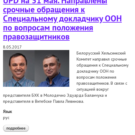
UPD на 31 мая. Направлены
срочные обращения к
Специальному докладчику ООН
по вопросам положения
правозащитников
8.05.2017
Белорусский Хельсинкский
Комитет направил срочные
обращения к Специальному
докладчику ООН по
вопросам положения
правозащитников. В связи с
ситуацией вокруг
представителя БХК в Молодечно Эдуарда Баланчука и
представителя в Витебске Павла Левинова.
Язык
рус
подробнее
о upd на 31 мая. направлены срочные обращения к
специальному докладчику оон по вопросам положения