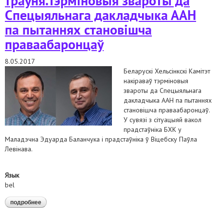
траўня.Тэрміновыя звароты да
Спецыяльнага дакладчыка ААН
па пытаннях становішча
праваабаронцаў
8.05.2017
Беларускі Хельсінкскі Камітэт
накіраваў тэрміновыя
звароты да Спецыяльнага
дакладчыка ААН па пытаннях
становішча праваабаронцаў.
У сувязі з сітуацыяй вакол
прадстаўніка БХК у
Маладэчна Эдуарда Баланчука і прадстаўніка ў Віцебску Паўла
Левінава.
Язык
bel
подробнее
о upd па стане на 31 траўня.тэрміновыя звароты да
спецыяльнага дакладчыка аан па пытаннях становішча
праваабаронцаў