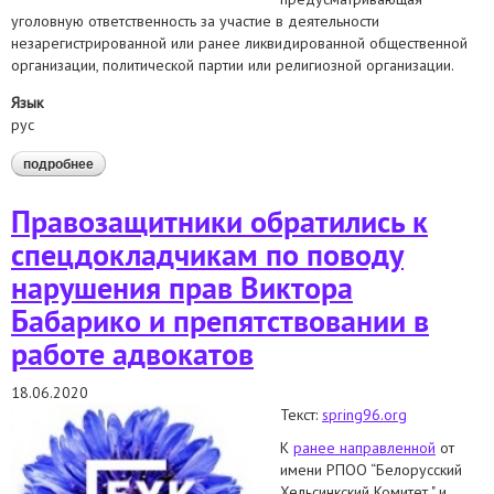
уголовную ответственность за участие в деятельности
незарегистрированной или ранее ликвидированной общественной
организации, политической партии или религиозной организации.
Язык
рус
подробнее
о обращение к спецдокладчикам оон по ст. 193-1
Правозащитники обратились к
спецдокладчикам по поводу
нарушения прав Виктора
Бабарико и препятствовании в
работе адвокатов
18.06.2020
Текст:
spring96.org
К
ранее направленной
от
имени РПОО “Белорусский
Хельсинкский Комитет " и