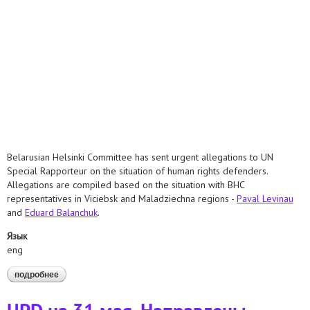
Belarusian Helsinki Committee has sent urgent allegations to UN
Special Rapporteur on the situation of human rights defenders.
Allegations are compiled based on the situation with BHC
representatives in Viciebsk and Maladziechna regions -
Paval Levinau
and
Eduard Balanchuk
.
Язык
eng
подробнее
о bhc has sent urgent allegations to un special rapporteur on
the situation of human rights defenders