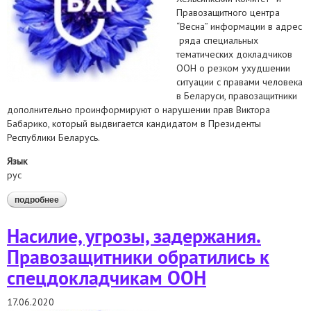
Правозащитного центра
“Весна” информации в адрес
ряда специальных
тематических докладчиков
ООН о резком ухудшении
ситуации с правами человека
в Беларуси, правозащитники
дополнительно проинформируют о нарушении прав Виктора
Бабарико, который выдвигается кандидатом в Президенты
Республики Беларусь.
Язык
рус
подробнее
о правозащитники обратились к спецдокладчикам по
поводу нарушения прав виктора бабарико и
препятствовании в работе адвокатов
Насилие, угрозы, задержания.
Правозащитники обратились к
спецдокладчикам ООН
17.06.2020