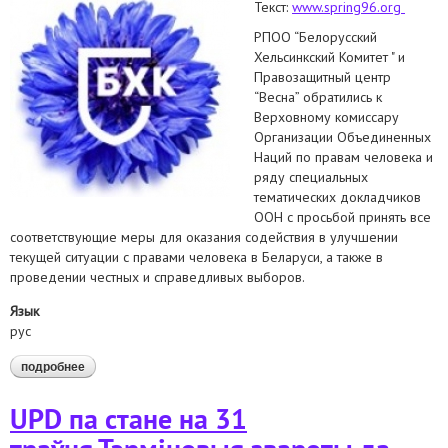
Текст:
www.spring96.org
РПОО “Белорусский
Хельсинкский Комитет " и
Правозащитный центр
“Весна” обратились к
Верховному комиссару
Организации Объединенных
Наций по правам человека и
ряду специальных
тематических докладчиков
ООН с просьбой принять все
соответствующие меры для оказания содействия в улучшении
текущей ситуации с правами человека в Беларуси, а также в
проведении честных и справедливых выборов.
Язык
рус
подробнее
о насилие, угрозы, задержания. правозащитники обратились
к спецдокладчикам оон
UPD па стане на 31