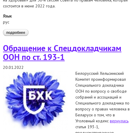
на здоровье» для 50-й сессии Совета по правам человека, которая
состоится в июне 2022 года.
Язык
рус
подробнее
о направили спецдокладчику оон по вопросу о праве
каждого человека на наивысший достижимый уровень
здоровья информацию о разных формах насилия в
Обращение к Спецдокладчикам
беларуси
ООН по ст. 193-1
20.01.2022
Белорусский Хельсинкский
Комитет проинформировал
Специального докладчика
ООН по вопросу о свободе
собраний и ассоциаций и
Специального докладчика по
вопросу о правах человека в
Беларуси о том, что в
Уголовный кодекс
вернулась
статья 193-1,
предусматривающая