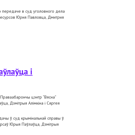
о передаче в суд уголовного дела
ресурсов Юрия Павловца, Дмитрия
аўлаўца і
 і Праваабарончы цэнтр “Вясна”
ўца, Дзмітрыя Алімкіна і Сяргея
адачы ў суд крымінальнай справы ў
урсаў Юрыя Паўлаўца, Дзмітрыя