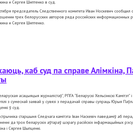
кина и Сергея Шиптенко в суд.
ктября председатель Следственного комитета Иван Носкевич сообщил 
ношении трех белорусских авторов ряда российских информационных 
кина и Сергея Шиптенко.
обы суд по делу алимкина, павловца и шиптенко был открытым
юць, каб суд па справе Алімкіна, П
ты
еларуская асацыяцыя журналістаў”, РПГА “Беларускі Хельсінкскі Камітэт”
упілі з сумеснай заявай у сувязі з перадачай справы супраць Юрыя Паўла
енкі ў суд.
астрычніка старшыня Следчага камітэта Іван Наскевіч паведаміў аб пер
ненні да трох беларускіх аўтараў шэрагу расійскіх інфармацыйных рэс
іна і Сяргея Шыпценкі.