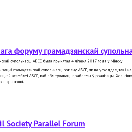
му грамадзянскай супольнасці абсе
ага форуму грамадзянскай супольна
кай супольнасці АБСЕ была прынятая 4 ліпеня 2017 года ў Мінску.
ізацыі грамадзянскай супольнасці рэгіёну АБСЕ, як на ўсходдзе, так і н
нцкай асамблеі АБСЕ, каб абмеркаваць праблемы ў рэалізацыі Хельсінкс
іх вырашэнні.
му грамадзянскай супольнасці абсе
il Society Parallel Forum