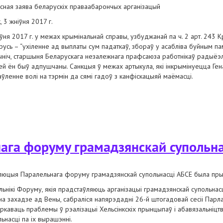
сная заява беларускіх праваабарончых арганізацый
, 3 жніўня 2017 г.
ўня 2017 г. у межах крымінальнай справы, узбуджанай па ч. 2 арт. 243 К
русь – “ухіленне ад выплаты сум падаткаў, збораў у асабліва буйным п
ніч, старшыня Беларускага незалежнага прафсаюза работнікаў радыёэл
ей ён быў адпушчаны. Санкцыя ў межах артыкула, які інкрымінуецца Г
аўленне волі на тэрмін да сямі гадоў з канфіскацыяй маёмасці.
 пераслед генадзя фядыніча і ігара комліка
ага форуму грамадзянскай супольна
люцыя Паралельнага форуму грамадзянскай супольнасці АБСЕ была прыня
льнікі Форуму, якія прадстаўляюць арганізацыі грамадзянскай супольнасц
і на захадзе ад Вены, сабраліся напярэдадні 26-й штогадовай сесіі Парл
ркаваць праблемы ў рэалізацыі Хельсінкскіх прынцыпаў і абавязальніцтв
ьнасці па іх вырашэнні.