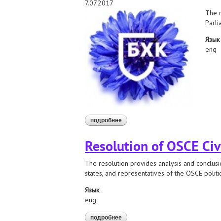
7.07.2017
The r
Parli
Язык
eng
подробнее
о resolution of osce civil society pa
Resolution of OSCE Civ
The resolution provides analysis and conclusi
states, and representatives of the OSCE politic
Язык
eng
подробнее
о resolution of osce civil society p