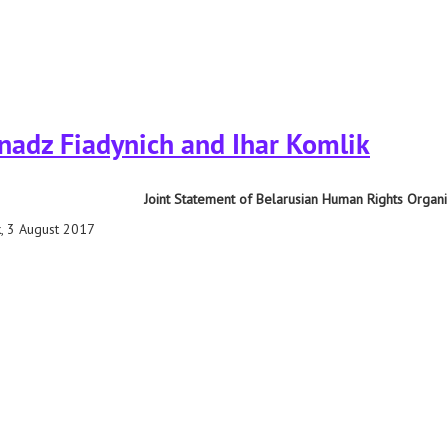
 суд па справе алімкіна, паўлаўца і шыпценкі быў адкрыты
nadz Fiadynich and Ihar Komlik
Joint Statement of Belarusian Human Rights Organi
, 3 August 2017
ich and ihar komlik