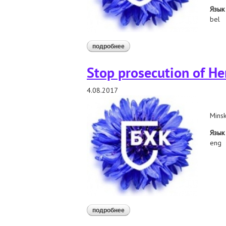
Язык
bel
подробнее
о праваабаронцы заклікаюць, каб
Stop prosecution of He
4.08.2017
Minsk
Язык
eng
подробнее
о stop prosecution of henadz fiadyn