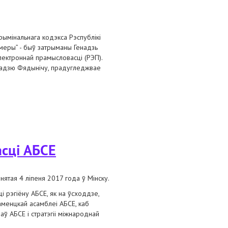
рымінальнага кодэкса Рэспублікі
амеры” - быў затрыманы Генадзь
ектроннай прамысловасці (РЭП).
енадзю Фядынічу, прадугледжвае
сці АБСЕ
тая 4 ліпеня 2017 года ў Мінску.
і рэгіёну АБСЕ, як на ўсходдзе,
аменцкай асамблеі АБСЕ, каб
аў АБСЕ і стратэгіі міжнароднай