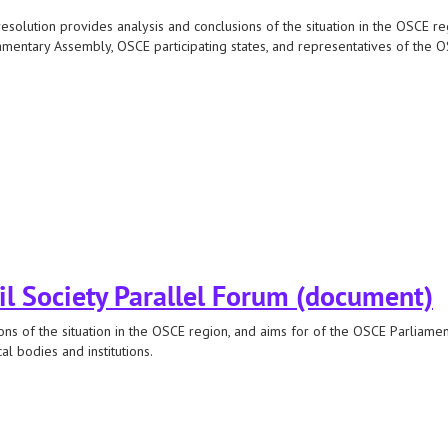
esolution provides analysis and conclusions of the situation in the OSCE r
amentary Assembly, OSCE participating states, and representatives of the OSC
rallel forum
il Society Parallel Forum (document)
ons of the situation in the OSCE region, and aims for of the OSCE Parliame
al bodies and institutions.
arallel forum (document)