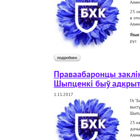
Алим
25 о
в от
Алим
Язык
рус
подробнее
о правозащитники призывают, чт
Праваабаронцы закліка
Шыпценкі быў адкры
1.11.2017
ГА “Б
выст
Шыпц
25 к
дачы
Алімк