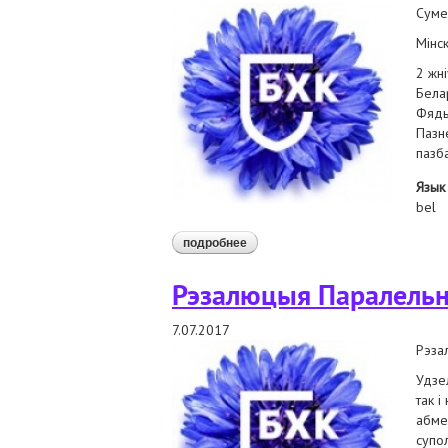
Суме
Мінск
2 жні
Бела
Фяды
Пазн
пазб
Язык
bel
подробнее
о заклікаем спыніць крымінальны
Рэзалюцыя Паралельн
7.07.2017
Рэза
Удзе
так 
абме
супол