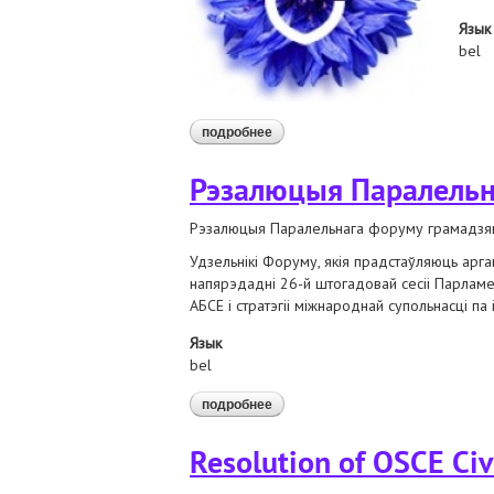
Язык
bel
подробнее
о рэзалюцыя паралельнага фору
Рэзалюцыя Паралельн
Рэзалюцыя Паралельнага форуму грамадзянс
Удзельнікі Форуму, якія прадстаўляюць арган
напярэдадні 26-й штогадовай сесіі Парламе
АБСЕ і стратэгіі міжнароднай супольнасці па 
Язык
bel
подробнее
о рэзалюцыя паралельнага фору
Resolution of OSCE Civ