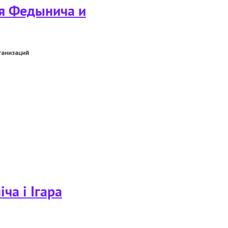
ия Федынича и
ганизаций
ча і Ігара