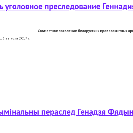
ь уголовное преследование Геннад
Совместное заявление белорусских правозащитных ор
, 3 августа 2017 г.
ое преследование геннадия федынича и игоря комлика
ымінальны пераслед Генадзя Фядыні