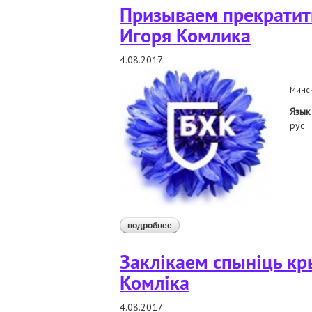
Призываем прекратит
Игоря Комлика
4.08.2017
Минск
Язык
рус
подробнее
о призываем прекратить уголовн
Заклікаем спыніць кр
Комліка
4.08.2017