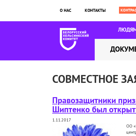
О НАС
КОНТАКТЫ
ЛЮДЯ
ДОКУМ
СОВМЕСТНОЕ ЗА
Правозащитники призы
Шиптенко был откры
1.11.2017
ОО «
цент