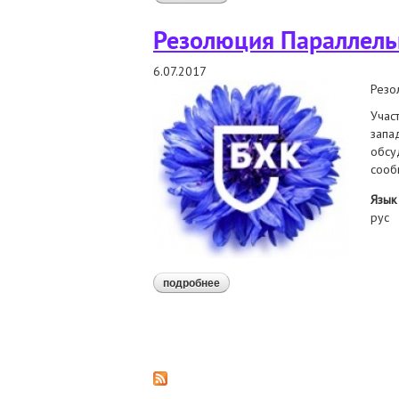
Резолюция Параллель
6.07.2017
Резо
Учас
запа
обсу
сооб
Язык
рус
подробнее
о резолюция параллельного фор
Страницы