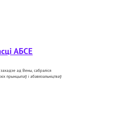
сці АБСЕ
а захадзе ад Вены, сабраліся
кіх прынцыпаў і абавязальніцтваў