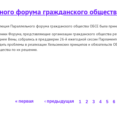
ного форума гражданского общест
люция Параллельного форума гражданского общества ОБСЕ была принят
тники Форума, представляющие организации гражданского общества реги
днее Вены, собрались в преддверии 26-й ежегодной сессии Парламент
дить проблемы в реализации Хельсинкских принципов и обязательств О
щества по их решению.
ума гражданского общества обсе
« первая
‹ предыдущая
1
2
3
4
5
6