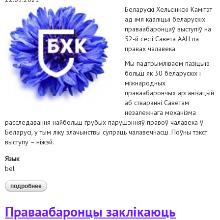
Беларускі Хельсінкскі Камітэт
ад імя кааліцыі беларускіх
праваабаронцаў выступіў на
52-й сесіі Савета ААН па
правах чалавека.
Мы падтрымліваем пазіцыю
больш як 30 беларускіх і
міжнародных
праваабарончых арганізацый
аб стварэнні Саветам
незалежнага механізма
расследавання найбольш грубых парушэнняў правоў чалавека ў
Беларусі, у тым ліку злачынствы супраць чалавечнасці. Поўны тэкст
выступу – ніжэй.
Язык
bel
подробнее
о беларускі хельсінкскі камітэт ад імя кааліцыі беларускіх
праваабаронцаў выступіў на 52-й сесіі савета аан па правах
чалавека
Праваабаронцы заклікаюць