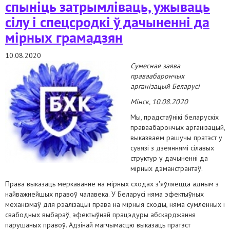
спыніць затрымліваць, ужываць
сілу і спецсродкі ў дачыненні да
мірных грамадзян
10.08.2020
Сумесная заява
праваабарончых
арганізацый Беларусі
Мінск, 10.08.2020
Мы, прадстаўнікі беларускіх
праваабарончых арганізацый,
выказваем рашучы пратэст у
сувязі з дзеяннямі сілавых
структур у дачыненні да
мірных дэманстрантаў.
Права выказаць меркаванне на мірных сходах з'яўляецца адным з
найважнейшых правоў чалавека. У Беларусі няма эфектыўных
механізмаў для рэалізацыі права на мірныя сходы, няма сумленных і
свабодных выбараў, эфектыўнай працэдуры абскарджання
парушаных правоў. Адзінай магчымасцю выказаць пратэст