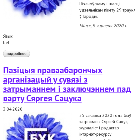
Ціханоўскаму і шасці
ўдзельнікам пікету 29 траўня
ў Гародні.
Мінск,
9 чэрвеня 2020 г.
Язык
bel
подробнее
о патрабуем неадкладнага вызвалення ўсіх абвінавачаных
па артыкуле 342 крымінальнага кодэксу рэспублікі
беларусь
Пазіцыя праваабарончых
арганізацый у сувязі з
затрыманнем і заключэннем пад
варту Сяргея Сацука
3.04.2020
25 сакавіка 2020 года быў
затрыманы Сяргей Сацук,
журналіст і рэдактар
інтэрнэт-рэсурсу