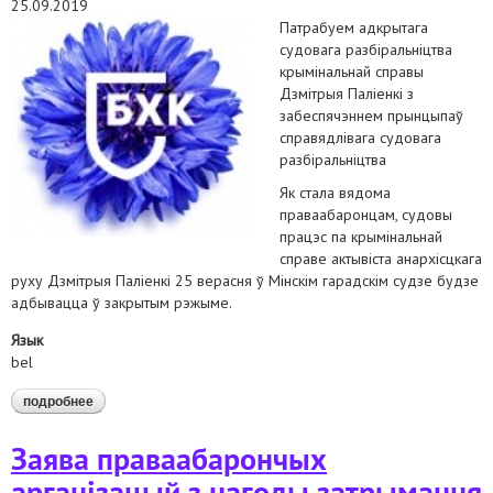
25.09.2019
Патрабуем адкрытага
судовага разбіральніцтва
крымінальнай справы
Дзмітрыя Паліенкі з
забеспячэннем прынцыпаў
справядлівага судовага
разбіральніцтва
Як стала вядома
праваабаронцам, судовы
працэс па крымінальнай
справе актывіста анархісцкага
руху Дзмітрыя Паліенкі 25 верасня ў Мінскім гарадскім судзе будзе
адбывацца ў закрытым рэжыме.
Язык
bel
подробнее
о заява праваабаронцаў па справе дзмітрыя паліенкі
Заява праваабарончых
арганізацый з нагоды затрымання