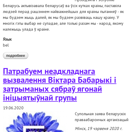
Беларусь актывізавала беларусаў ва ўсіх кутках краіны, паставіла
людзей перад рашэннем найважнейшых для краіны пытанняў - як
мы будзем жыць далей, як мы будзем развіваць нашу краіну. У
многіх гэты выбар не супадае, але толькі разам мы - народ, якому
належыць улада ў краіне.
Язык
bel
подробнее
о заклікаем ўсе бакі да стрыманасці і непрымянення гвалту
падчас мірных сходаў
Патрабуем неадкладнага
вызвалення Віктара Бабарыкі і
затрыманых сябраў ягонай
ініцыятыўнай групы
19.06.2020
Супольная заява беларускіх
праваабарончых арганізацый
Мінск, 19 чэрвеня 2020 г.