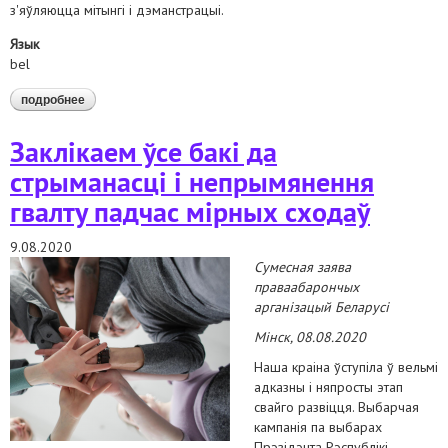
з'яўляюцца мітынгі і дэманстрацыі.
Язык
bel
подробнее
о праваабаронцы заклікаюць спыніць затрымліваць,
ужываць сілу і спецсродкі ў дачыненні да мірных грамадзян
Заклікаем ўсе бакі да
стрыманасці і непрымянення
гвалту падчас мірных сходаў
9.08.2020
Сумесная заява
праваабарончых
арганізацый Беларусі
Мінск, 08.08.2020
Наша краіна ўступіла ў вельмі
адказны і няпросты этап
свайго развіцця. Выбарчая
кампанія па выбарах
Прэзідэнта Рэспублікі