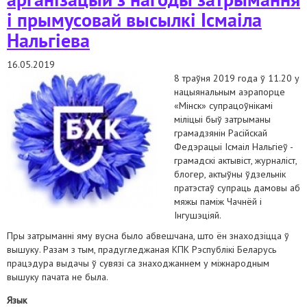
і прымусовай высылкі Ісмаіла
Нальгіева
16.05.2019
8 траўня 2019 года ў 11.20 у
нацыянальным аэрапорце
«Мінск» супрацоўнікамі
міліцыі быў затрыманы
грамадзянін Расійскай
Федэрацыі Ісмаіл Нальгіеў -
грамадскі актывіст, журналіст,
блогер, актыўны ўдзельнік
пратэстаў супраць дамовы аб
мяжы паміж Чачнёй і
Інгушэціяй.
Пры затрыманні яму вусна было абвешчана, што ён знаходзіцца ў
вышуку. Разам з тым, прадугледжаная КПК Рэспублікі Беларусь
працэдура выдачы ў сувязі са знаходжаннем у міжнародным
вышуку пачата не была.
Язык