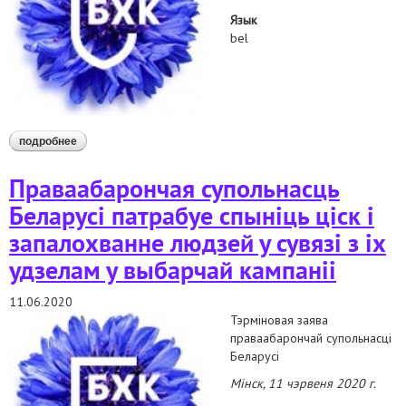
Язык
bel
подробнее
о патрабуем неадкладнага вызвалення віктара бабарыкі і
затрыманых сябраў ягонай ініцыятыўнай групы
Праваабарончая супольнасць
Беларусі патрабуе спыніць ціск і
запалохванне людзей у сувязі з іх
удзелам у выбарчай кампаніі
11.06.2020
Тэрміновая заява
праваабарончай супольнасці
Беларусі
Мінск, 11 чэрвеня 2020 г.