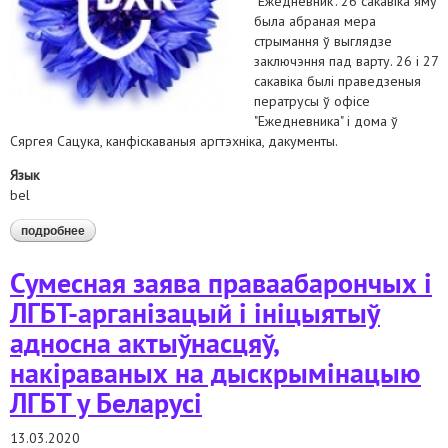
"Ежедневник". 26 сакавіка яму
была абраная мера
стрымання ў выглядзе
заключэння пад варту. 26 і 27
сакавіка былі праведзеныя
ператрусы ў офісе
"Ежедневника" і дома ў
Сяргея Сацука, канфіскаваныя аргтэхніка, дакументы.
Язык
bel
подробнее
о пазіцыя праваабарончых арганізацый у сувязі з
затрыманнем і заключэннем пад варту сяргея сацука
Сумесная заява праваабарончых і
ЛГБТ-арганізацый і ініцыятыў
адносна актыўнасцяў,
накіраваных на дыскрымінацыю
ЛГБТ у Беларусі
13.03.2020