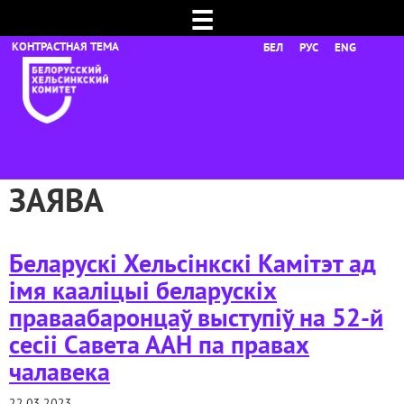
☰
БЕЛ
РУС
ENG
ЗАЯВА
Беларускі Хельсінкскі Камітэт ад
імя кааліцыі беларускіх
праваабаронцаў выступіў на 52-й
сесіі Савета ААН па правах
чалавека
22.03.2023