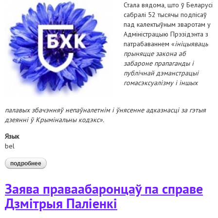
Стала вядома, што ў Беларусі
сабралі 52 тысячы подпісаў
пад калектыўным зваротам у
Адміністрацыю Прэзідэнта з
патрабаваннем «
ініцыяваць
прыняцце закона аб
забароне прапаганды і
публічнай дэманстрацыі
гомасэксуалізму і іншых
палавых
збачэнняў
непаўналетнім і ўнясенне адказнасці за гэтыя
дзеянні ў Крымінальны кодэкс».
Язык
bel
подробнее
о сумесная заява праваабарончых і лгбт-арганізацый і
ініцыятыў адносна актыўнасцяў, накіраваных на
дыскрымінацыю лгбт у беларусі
Заява праваабаронцаў па справе
Дзмітрыя Паліенкі