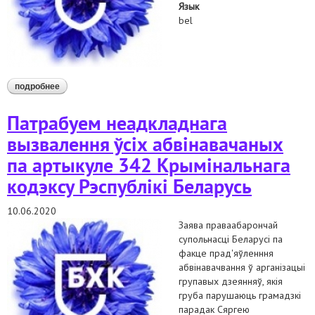
Язык
bel
подробнее
о праваабарончая супольнасць беларусі патрабуе спыніць
ціск і запалохванне людзей у сувязі з іх удзелам у
выбарчай кампаніі
Патрабуем неадкладнага
вызвалення ўсіх абвінавачаных
па артыкуле 342 Крымінальнага
кодэксу Рэспублікі Беларусь
10.06.2020
Заява праваабарончай
супольнасці Беларусі па
факце прад'яўленння
абвінавачвання ў арганізацыі
групавых дзеянняў, якія
груба парушаюць грамадзкі
парадак Сяргею