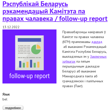
Рэспублікай Беларусь
рэкамендацый Камітэта па
правах чалавека / follow-up report
13.12.2022
Праваабаронцы накіравалі ў
Камітэт па правах чалавека
(КПЧ) прамежкавы
дaклад
аб выкананні Рэкамендацый
Камітэта Рэспублікі Беларусь,
выкладзеных ім у
Заключных
заўвагах
па пятым
перыядычным дакладзе
Беларусі аб выкананні
Міжнароднага пакта аб
грамадзянскіх і палітычных
правах (Пакт).
Язык
bel
подробнее
о прамежкавы даклад нацыянальнай праваабарончай