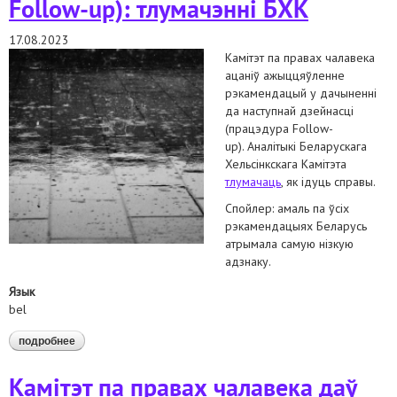
Follow-up): тлумачэнні БХК
17.08.2023
Камітэт па правах чалавека
ацаніў ажыццяўленне
рэкамендацый у дачыненні
да наступнай дзейнасці
(працэдура Follow-
up).
Аналітыкі Беларускага
Хельсінкскага Камітэта
тлумачаць
, як ідуць справы.
Спойлер: амаль па ўсіх
рэкамендацыях Беларусь
атрымала самую нізкую
адзнаку.
Язык
bel
подробнее
о камітэт па правах чалавека ацаніў ажыццяўленне
рэкамендацый у дачыненні да наступнай дзейнасці
(працэдура follow-up): тлумачэнні бхк
Камітэт па правах чалавека даў