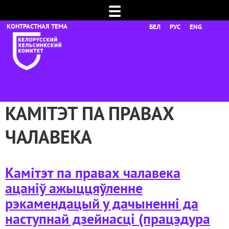
☰
БЕЛ
РУС
ENG
КАМІТЭТ ПА ПРАВАХ
ЧАЛАВЕКА
Камітэт па правах чалавека
ацаніў ажыццяўленне
рэкамендацый у дачыненні да
наступнай дзейнасці (працэдура