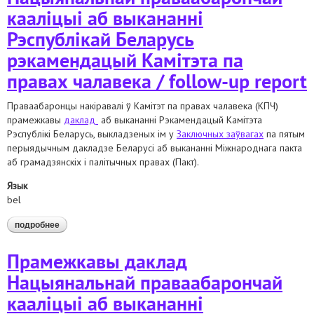
кааліцыі аб выкананні
Рэспублікай Беларусь
рэкамендацый Камітэта па
правах чалавека / follow-up report
Праваабаронцы накіравалі ў Камітэт па правах чалавека (КПЧ)
прамежкавы
дaклад
аб выкананні Рэкамендацый Камітэта
Рэспублікі Беларусь, выкладзеных ім у
Заключных заўвагах
па пятым
перыядычным дакладзе Беларусі аб выкананні Міжнароднага пакта
аб грамадзянскіх і палітычных правах (Пакт).
Язык
bel
подробнее
о прамежкавы даклад нацыянальнай праваабарончай
кааліцыі аб выкананні рэспублікай беларусь рэкамендацый
камітэта па правах чалавека / follow-up report
Прамежкавы даклад
Нацыянальнай праваабарончай
кааліцыі аб выкананні