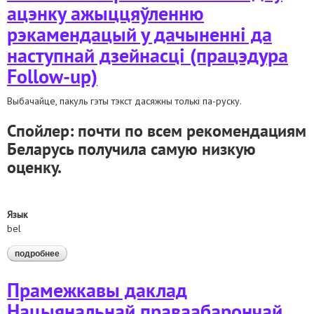
ацэнку ажыццяўленню
рэкамендацый у дачыненні да
наступнай дзейнасці (працэдура
Follow-up)
Выбачайце, пакуль гэты тэкст дасяжны толькі па-руску.
Спойлер: почти по всем рекомендациям
Беларусь получила самую низкую
оценку.
Язык
bel
подробнее
о камітэт па правах чалавека даў ацэнку ажыццяўленню
рэкамендацый у дачыненні да наступнай дзейнасці
(працэдура follow-up)
Прамежкавы даклад
Нацыянальнай праваабарончай