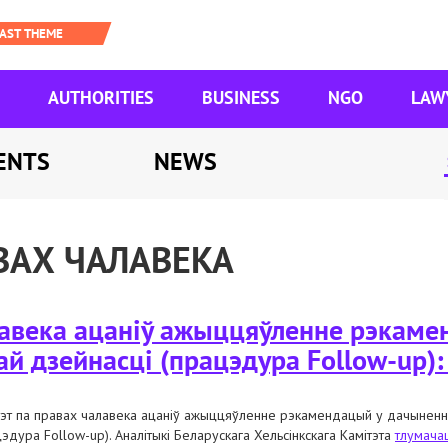
AUTHORITIES
BUSINESS
NGO
LAW
ENTS
NEWS
ВАХ ЧАЛАВЕКА
лавека ацаніў ажыццяўленне рэкаме
ай дзейнасці (працэдура Follow-up):
тэт па правах чалавека ацаніў ажыццяўленне рэкамендацый у дачыненні
цэдура Follow-up).
Аналітыкі Беларускага Хельсінкскага Камітэта
тлумача