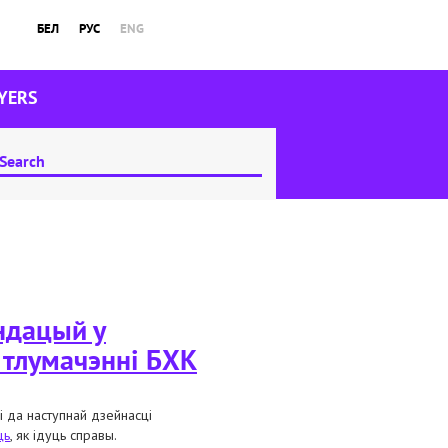
БЕЛ
РУС
ENG
YERS
ндацый у
 тлумачэнні БХК
 да наступнай дзейнасці
ць
, як ідуць справы.