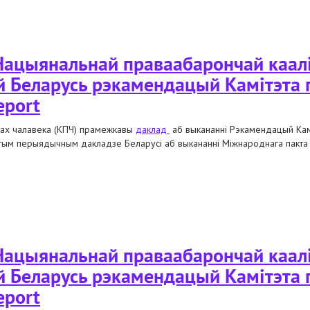
 даў ацэнку ажыццяўленню рэкамендацый у дачыненні да наступнай дзейнас
ацыянальнай праваабарончай каалі
й Беларусь рэкамендацый Камітэта 
eport
авах чалавека (КПЧ) прамежкавы
дaклад
аб выкананні Рэкамендацый Камі
тым перыядычным дакладзе Беларусі аб выкананні Міжнароднага пакта а
льнай праваабарончай кааліцыі аб выкананні рэспублікай беларусь рэка
ацыянальнай праваабарончай каалі
й Беларусь рэкамендацый Камітэта 
eport