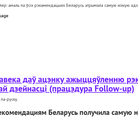
лер: амаль па ўсіх рэкамендацыях Беларусь атрымала самую нізкую адз
uage
 ацаніў ажыццяўленне рэкамендацый у дачыненні да наступнай дзейнасці (
лавека даў ацэнку ажыццяўленню р
ай дзейнасці (працэдура Follow-up)
 па-руску.
рекомендациям Беларусь получила самую н