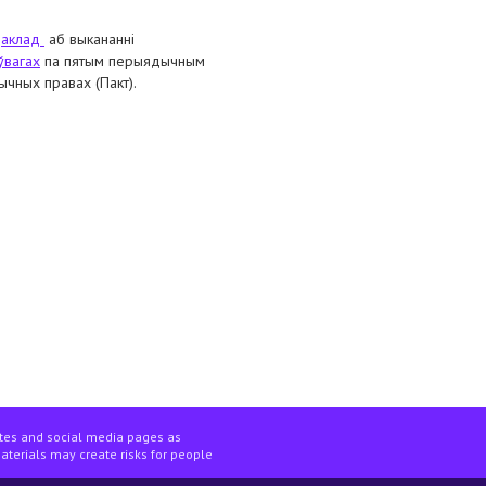
дaклад
аб выкананні
ўвагах
па пятым перыядычным
ычных правах (Пакт).
мендацый камітэта па правах
ites and social media pages as
materials may create risks for people