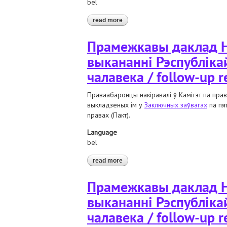
bel
read more
about камітэт па правах чалавека
Прамежкавы даклад Н
выкананні Рэспубліка
чалавека / follow-up r
Праваабаронцы накіравалі ў Камітэт па пр
выкладзеных ім у
Заключных заўвагах
па пя
правах (Пакт).
Language
bel
read more
about прамежкавы даклад нацыяна
чалавека / follow-up report
Прамежкавы даклад Н
выкананні Рэспубліка
чалавека / follow-up r