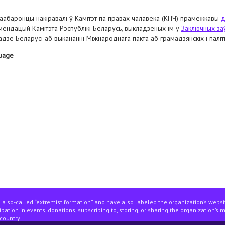
аабаронцы накіравалі ў Камітэт па правах чалавека (КПЧ) прамежкавы
мендацый Камітэта Рэспублікі Беларусь, выкладзеных ім у
Заключных за
адзе Беларусі аб выкананні Міжнароднага пакта аб грамадзянскіх і паліт
uage
льнай праваабарончай кааліцыі аб выкананні рэспублікай беларусь рэка
 a so-called “extremist formation” and have also labeled the organization’s webs
pation in events, donations, subscribing to, storing, or sharing the organization’s 
country.