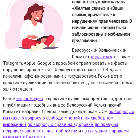
полностью удалил каналы
«Желтые сливы» и «Ваши
сливы», причастные к
нарушениям прав человека. В
начале июня каналы были
заблокированы в мобильном
приложении.
Белорусский Хельсинкский
Комитет
обратился
к главам
Telegram, Apple, Google с просьбой отреагировать на факты
нарушения прав детей в белорусском сегменте Telegram
каналами, аффилированными с государством. Речь идет о
практике публикации “покаянных” видео, участниками которых
являются дети.
Ранее
информацию
о практике публичных арестов подростков
и публикации подобных видео Белорусский Хельсинкский
Комитет направил Специальным докладчикам ООН
по вопросу о
пытках
,
по вопросу о свободе мнений и их свободном
выражении
,
по вопросу о праве на здоровье,
по праву на
неприкосновенность частной жизни
и
по ситуации с правами
человека в Беларуси
.