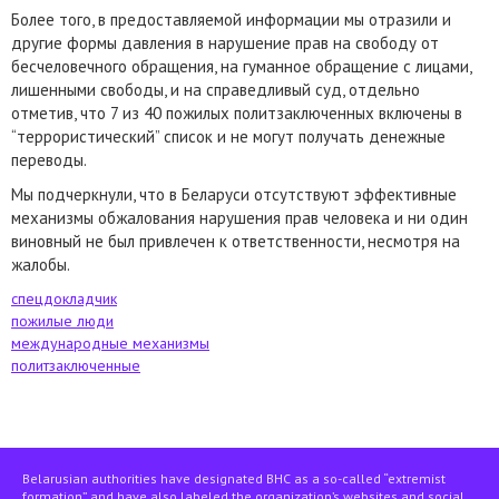
Более того, в предоставляемой информации мы отразили и
другие формы давления в нарушение прав на свободу от
бесчеловечного обращения, на гуманное обращение с лицами,
лишенными свободы, и на справедливый суд, отдельно
отметив, что 7 из 40 пожилых политзаключенных включены в
“террористический” список и не могут получать денежные
переводы.
Мы подчеркнули, что в Беларуси отсутствуют эффективные
механизмы обжалования нарушения прав человека и ни один
виновный не был привлечен к ответственности, несмотря на
жалобы.
спецдокладчик
пожилые люди
международные механизмы
политзаключенные
Belarusian authorities have designated BHC as a so-called “extremist
formation” and have also labeled the organization’s websites and social