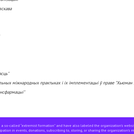
зскава
асць"
льных міжнародных практыках і іх імплементацыі ў праве "Хьюман 
ансфармацыі"
 a so-called “extremist formation” and have also labeled the organization’s webs
pation in events, donations, subscribing to, storing, or sharing the organization’s 