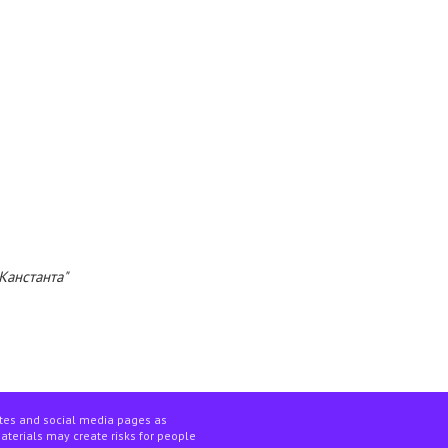
Канстанта"
ites and social media pages as
materials may create risks for people