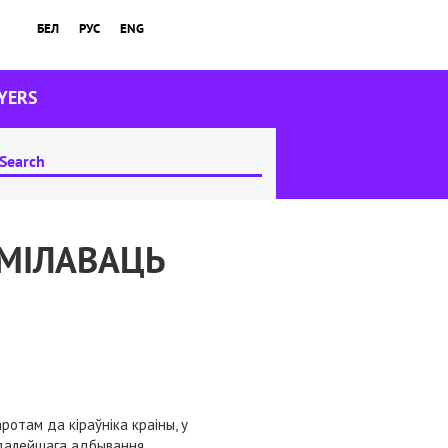
БЕЛ
РУС
ENG
YERS
МІЛАВАЦЬ
ротам да кіраўніка краіны, у
д далейшага адбывання