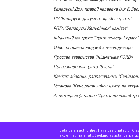
Беларускі Дом правоў чалавека імя Б. Зво
ПУ "Беларускі дакументацыйны цэнтр"
РПГА "Беларускі Хельсінкскі камітэт"
Ініцыятыўная група "Ідэнтычнасць і права"
Офіс па правах людзей з інваліднасцю
Простае таварыства "Ініцыятыва FORB»
Праваабарончы цэнтр "Вясна"
Камітэт абароны рэпрэсаваных "Салідарн
Установа "Кансультацыйны цэнтр па актуа
Асветніцкая ўстанова "Цэнтр прававой тр
Belarusian authorities have designated BHC as
extremist materials. Seeking assistance, partici