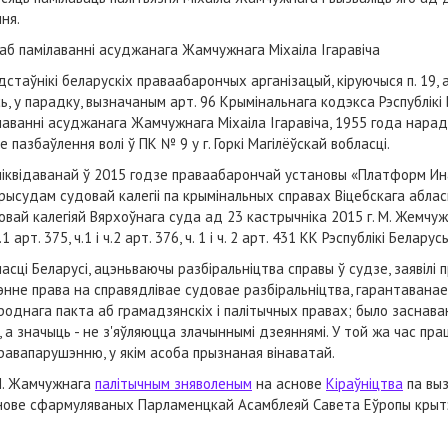
ння.
аб памілаванні асуджанага Жамчужнага Міхаіла Ігаравіча
дстаўнікі беларускіх праваабарончых арганізацый, кіруючыся п. 19, а
ь, у парадку, вызначаным арт. 96 Крымінальнага кодэкса Рэспублікі
лаванні асуджанага Жамчужнага Міхаіла Ігаравіча, 1955 года нарад
е пазбаўлення волі ў ПК № 9 у г. Горкі Магілёўскай вобласці.
к ліквідаванай ў 2015 годзе праваабарончай установы «Платформ И
прысудам судовай калегіі па крымінальных справах Віцебскага аблас
овай калегіяй Вярхоўнага суда ад 23 кастрычніка 2015 г. М. Жемчу
арт. 375, ч.1 і ч.2 арт. 376, ч. 1 і ч. 2 арт. 431 КК Рэспублікі Беларусь
сці Беларусі, ацэньваючы разбіральніцтва справы ў судзе, заявілі 
нне права на справядлівае судовае разбіральніцтва, гарантавана
ароднага пакта аб грамадзянскіх і палітычных правах; было заснав
а значыць - не з'яўляюцца злачыннымі дзеяннямі. У той жа час пра
равапарушэнню, у якім асоба прызнаная вінаватай.
 М. Жамчужнага
палітычным зняволеным
на аснове
Кіраўніцтва
па выз
аснове сфармуляваных Парламенцкай Асамблеяй Савета Еўропы крыт