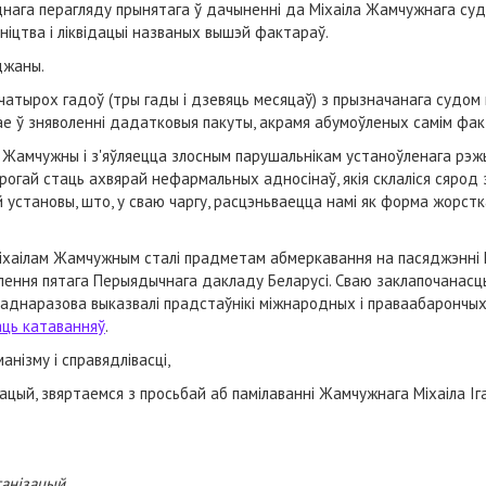
аднага перагляду прынятага ў дачыненні да Міхаіла Жамчужнага су
ніцтва і ліквідацыі названых вышэй фактараў.
джаны.
атырох гадоў (тры гады і дзевяць месяцаў) з прызначанага судом 
ае ў зняволенні дадатковыя пакуты, акрамя абумоўленых самім фак
М. Жамчужны і з'яўляецца злосным парушальнікам устаноўленага рэж
рогай стаць ахвярай нефармальных адносінаў, якія склаліся сярод
 установы, што, у сваю чаргу, расцэньваецца намі як форма жорстк
іхаілам Жамчужным сталі прадметам абмеркавання на пасяджэнні 
ення пятага Перыядычнага дакладу Беларусі. Сваю заклапочанасць 
аднаразова выказвалі прадстаўнікі міжнародных і праваабарончых 
аць катаванняў
.
анізму і справядлівасці,
цый, звяртаемся з просьбай аб памілаванні Жамчужнага Міхаіла Іга
ганізацый