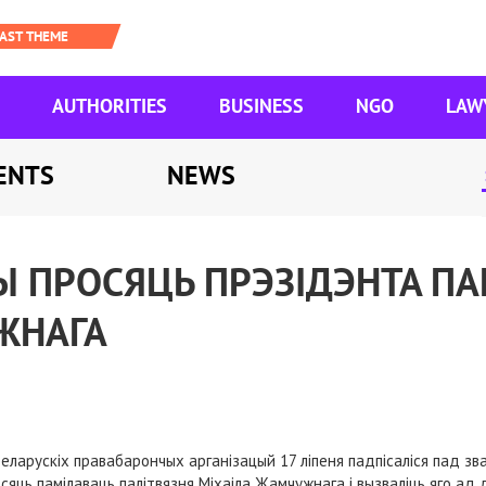
AUTHORITIES
BUSINESS
NGO
LAW
ENTS
NEWS
 ПРОСЯЦЬ ПРЭЗІДЭНТА ПА
ЖНАГА
еларускіх правабарончых арганізацый 17 ліпеня падпісаліся пад зва
осяць памілаваць палітвязня Міхаіла Жамчужнага і вызваліць яго а