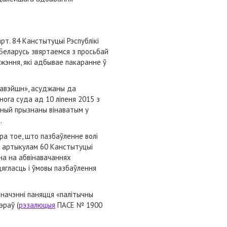
рт. 84 Канстытуцыі Рэспублікі
 Беларусь звяртаемся з просьбай
жэння, які адбывае пакаранне ў
навэйшн», асуджаны да
нога суда ад 10 ліпеня 2015 з
жный прызнаны вінаватым у
.
пра тое, што пазбаўленне волі
е артыкулам 60 Канстытуцыі
ана на абвінавачаннях
цягласць і ўмовы пазбаўлення
начэнні паняцця «палітычны
эраў (
рэзалюцыя
ПАСЕ № 1900