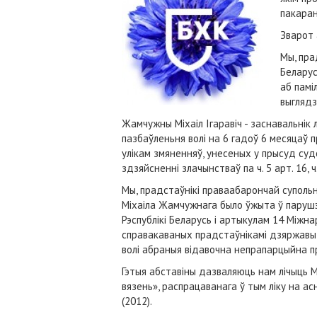
пакара
Зварот 
Мы, пра
Беларус
аб памі
выглядз
Жамчужны Міхаіл Ігаравіч - заснавальні
пазбаўленьня волі на 6 гадоў 6 месяцаў 
улікам змяненняў, унесеных у прысуд суд
здзяйсненні злачынстваў па ч. 5 арт. 16, ч.1 
Мы, прадстаўнікі праваабарончай супольна
Міхаіла Жамчужнага было ўжыта ў парушэ
Рэспублікі Беларусь і артыкулам 14 Міжн
справакаваных прадстаўнікамі дзяржавы, 
волі абраныя відавочна непрапарцыйна п
Гэтыя абставіны дазваляюць нам лічыць
вязень», распрацаванага ў тым ліку на 
(2012).