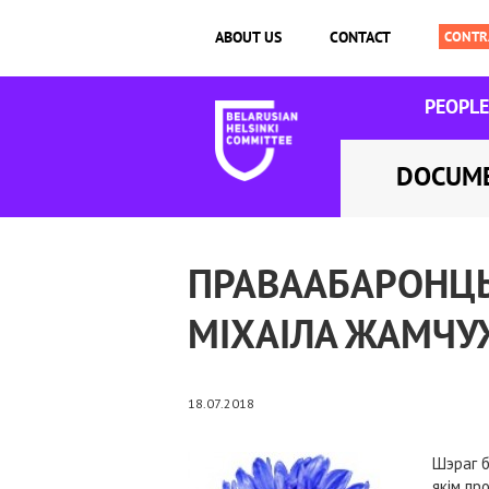
ABOUT US
CONTACT
PEOPLE
DOCUM
ПРАВААБАРОНЦЫ
МІХАІЛА ЖАМЧУ
18.07.2018
Шэраг б
якім пр