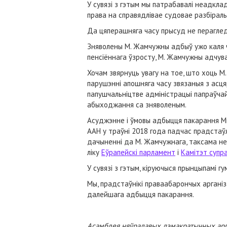
У сувязі з гэтым мы патрабавалі неадкл
права на справядлівае судовае разбіраль
Да цяперашняга часу прысуд не перагле
Зняволены М. Жамчужны адбыў ужо каля ч
пенсіённага ўзросту, М. Жамчужны адчув
Хочам звярнуць увагу на тое, што хоць 
парушэнні апошняга часу звязаныя з асця
папушчальніцтве адміністрацыі папраўчай
абыходжання са зняволеным.
Асуджэнне і ўмовы адбыцця пакарання М
ААН у траўні 2018 года падчас прадстаўл
дачыненні да М. Жамчужнага, таксама не
ліку
Еўрапейскі парламент
і
Камітэт супр
У сувязі з гэтым, кіруючыся прынцыпамі гум
Мы, прадстаўнікі праваабарончых арганіза
далейшага адбыцця пакарання.
Асамблея няўрадавых дэмакратычных ар