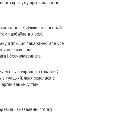
довага прысуду пры захаванні
пакарання. З'яўляючыся асобай
там пазбаўлення волі.
ыму адбыцця пакарання, але ўсе
 зняволеных пры
ага і бесчалавечнага
Камітэта супраць катаванняў
сітуацыяй, якая склалася ў
арганізацый, у тым
равіча і вызваленні яго ад