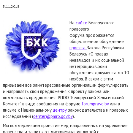
5.11.2018
На
сайте
Белорусского
правового
форума
продолжается
общественное обсуждение
проекта
Закона Республики
Беларусь «О правах
инвалидов и их социальной
интеграции».Сроки
обсуждения документа до 10
ноября. В связи с этим
призываем все заинтересованные организации формулировать
и направлять свои предложения к проекту закона или
поддержать предложения РПОО “Белорусский Хельсинкский
Комитет” в виде сообщения на форуме
forumpravo.by
или в
письме к Национальному
центру
законодательства и правовых
исследований (
center@pmrb.gov.by
).
Мы поддерживаем принятие мер, направленных на укрепление
равенства и защиты от дискриминации людей с