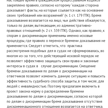
настоящее время в Гражданском процессуальном кодексе
закреплено правило, согласно которому
“каждая сторона
доказывает факты, на которые ссылается как на основание
своих требований или возражений” (ч. 1 ст. 179 ГПК). Бремя
доказывания возлагается на лицо, чьи действия обжалуются,
только по делам, вытекающим, из административно-
правовых отношений (ч. 2 ст. 339 ГПК). Однако, как правило, к
спорам о дискриминации применимы именно исковые
процедуры, где правило о переносе бремени доказывания не
применяется.
Следует отметить, что практика
рассмотрения подобных дел в судах не сформировалась, во
многом из-за того, что действующий исковой порядок не
позволяет эффективно защищать свои права и законные
интересы в судах в случае дискриминации. Смещение
бремени доказывания по делам о дискриминации на
ответчиков позволит изменить данную ситуацию и повысить
эффективность судебного способа защиты, в том числе, для
людей с инвалидностью.
Поэтому предлагаем включить в
проект закона норму о распределении бремени
доказывания по делам о дискриминации, согласно которой
по делам о дискриминации бремя доказывания отсутствия
дискриминационного отношения возлагается на ответчика.