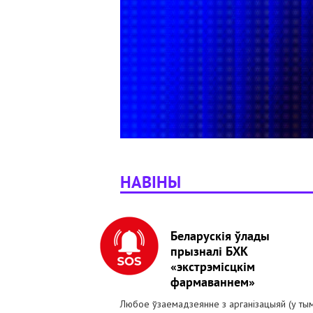
НАВІНЫ
Беларускія ўлады
прызналі БХК
«экстрэмісцкім
фармаваннем»
Любое ўзаемадзеянне з арганізацыяй (у ты