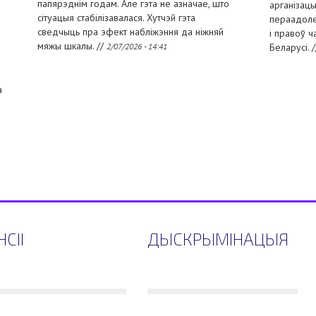
папярэднім годам. Але гэта не азначае, што
арганізацы
сітуацыя стабілізавалася. Хутчэй гэта
пераадоле
сведчыць пра эфект набліжэння да ніжняй
і правоў 
мяжы шкалы. //
2/07/2026 - 14:41
Беларусі. 
а
СІІ
ДЫСКРЫМІНАЦЫЯ