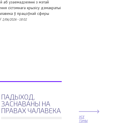
й аб узаемадзеянні з мэтай
ння сістэмнага крызісу дэмакратыі
чалавека ў працоўнай сферы
//
2/06/2026 - 18:02
ПАДЫХОД,
ЗАСНАВАНЫ НА
ПРАВАХ ЧАЛАВЕКА
УСЕ
ТЭМЫ