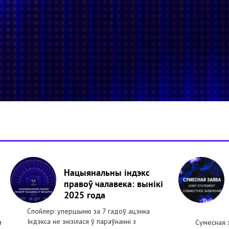
Нацыянальны індэкс
правоў чалавека: вынікі
2025 года
Спойлер: упершыню за 7 гадоў ацэнка
Індэкса не знізілася ў параўнанні з
м
Сумесная 