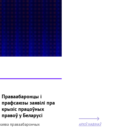
Праваабаронцы і
прафсаюзы заявілі пра
крызіс працоўных
правоў у Беларусі
заява праваабарончых
АРХІЎ НАВІНАЎ