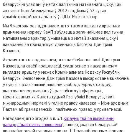
беларускімі ўладамі ў мэтах палітычна матыванага ціску. Так,
актывіст Іван Амельчанка ў 2012 г. адбываў 52 сутак
адміністрацыйнага арышту ў ЦІП г. Мінска запар.
Мы ў чарговы раз адзначаем, што такога кшталту практыка
прымянення нормаў КаАП з’яўляецца заганнай, мае палітычна
матываваны характар, ужываецца з мэтай аказання ціску і
пакарання за грамадскую дзейнасць блогера Дзмітрыя
Казлова.
Акрамя таго мы адзначаем, што пазбаўленне волі Дзмітрыя
Казлова, па сваёй працягласці, суадноснае з пакараннем у
выглядзе арышту у межах Крымінальнага Кодэксу Рэспублікі
Беларусь. Зняволенне Дзмітрыя Казлова выкарыстана выключна
ў сувязі з рэалізацыяй апошнім свабоды мірных сходаў,
выказвання меркаванняў і распаўсюду інфармацыі,
гарантаваных як Канстытуцыяй Рэспублікі Беларусь, так і
міжнароднымі нормамі ў галіне правоў чалавека – Міжнародным
Пактам аб грамадзянскіх і палітычных правах, у прыватнасці.
Нагадваем, што згодна з п. 3.1
Кіраўніцтва па вызначэнні
паняцця “палітычны зняволены
”, зацверджаным беларускай
праваабарончай супольнасцю на ІІІ Праваабарончым форуме,