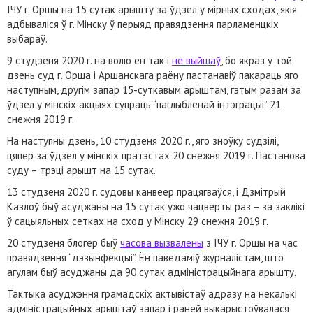
ІЧУ г. Оршы на 15 сутак арышту за ўдзел у мірных сходах, якія
адбываліся ў г. Мінску ў перыяд правядзення парламенцкіх
выбараў.
9 студзеня 2020 г. на волю ён так і
не выйшаў
, бо якраз у той
дзень суд г. Орша і Аршанскага раёну пастанавіў пакараць яго
наступным, другім запар 15-суткавым арыштам, гэтым разам за
ўдзел у мінскіх акцыях супраць “паглыбленай інтэграцыі” 21
снежня 2019 г.
На наступны дзень, 10 студзеня 2020 г., яго зноўку судзілі,
цяпер за ўдзел у мінскіх пратэстах 20 снежня 2019 г. Пастанова
суду – трэці арышт на 15 сутак.
13 студзеня 2020 г. судовы канвеер працягваўся, і Дзмітрый
Казлоў быў асуджаны на 15 сутак ужо чацвёрты раз – за заклікі
ў сацыяльных сетках на сход у Мінску 29 снежня 2019 г.
20 студзеня блогер быў
часова вызвалены
з ІЧУ г. Оршы на час
правядзення “дэзынфекцыі”. Ён паведаміў журналістам, што
агулам быў асуджаны да 90 сутак адміністрацыйнага арышту.
Тактыка асуджэння грамадскіх актывістаў адразу на некалькі
адміністрацыйных арыштаў запар і раней выкарыстоўвалася