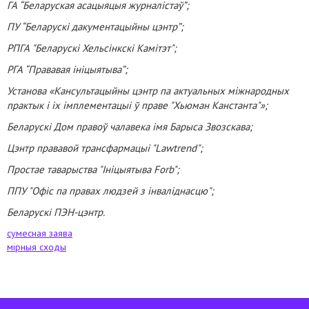
ГА “Беларуская асацыяцыя журналістаў”;
ПУ “Беларускі дакументацыйны цэнтр”;
РПГА "Беларускі Хельсінкскі Камітэт";
РГА “Прававая ініцыятыва”;
Установа «Кансультацыйны цэнтр па актуальных міжнародных
практык і іх імплементацыі ў праве "Хьюман Канстанта"»;
Беларускі Дом правоў чалавека імя Барыса Звозскава;
Цэнтр прававой трансфармацыі "Lawtrend";
Простае таварыства "Ініцыятыва Forb";
ППУ "Офіс па правах людзей з інваліднасцю";
Беларускі ПЭН-цэнтр.
сумесная заява
мірныя сходы