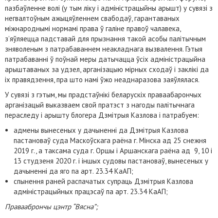
пазбаўленне волі (у тым ліку і адміністрацыйны арышт) у сувязі з
негвалтоўным ажыцяўленнем свабодаў, гарантаваных
міжнароднымі нормамі права ў галіне правоў чалавека,
з’яўляецца падставай для прызнання такой асобы палітычным
зняволеным з патрабаваннем неакладнага вызвалення. Гэтыя
патрабаванні ў поўнай меры датычацца ўсіх адміністрацыйна
арыштаваных за удзел, арганізацыю мірных сходаў і заклікі да
іх правядзення, пра што намі ўжо неаднаразова заяўлялася.
У сувязі з гэтым, мы прадстаўнікі беларускіх праваабарончых
арганізацый выказваем свой пратэст з нагоды палітычнага
пераследу і арышту блогера Дзмітрыя Казлова і патрабуем:
адмены вынесеных у дачыненні да Дзмітрыя Казлова
пастановаў суда Маскоўскага раёна г. Мінска ад 25 снежня
2019 г., а таксама суда г. Оршы і Аршанскага раёна ад 9, 10 і
13 студзеня 2020 г. і іншых судовы пастановаў, вынесеных у
дачыненні да яго па арт. 23.34 КаАП;
спынення раней распачатых супраць Дзмітрыя Казлова
адміністрацыйных працэсаў па арт. 23.34 КаАП;
Праваабрончы цэнтр “Вясна”;