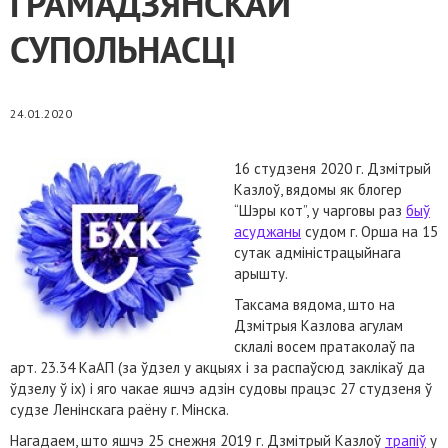
ГРАМАДЗЯНСКАЙ
СУПОЛЬНАСЦІ
24.01.2020
16 студзеня 2020 г. Дзмітрый
Казлоў, вядомы як блогер
“Шэры кот”, у чарговы раз
быў
асуджаны
судом г. Орша на 15
сутак адміністрацыйнага
арышту.
Таксама вядома, што на
Дзмітрыя Казлова агулам
склалі восем пратаколаў па
арт. 23.34 КаАП (за ўдзел у акцыях і за распаўсюд заклікаў да
ўдзелу ў іх) і яго чакае яшчэ адзін судовы працэс 27 студзеня ў
судзе Ленінскага раёну г. Мінска.
Нагадаем, што яшчэ 25 снежня 2019 г. Дзмітрый Казлоў
трапіў
у