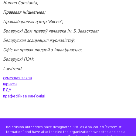
Human Constanta;
Прававая ініцыятыва;
Праваабарончы цэнтр "Вясна";
Беларускі Дом правоў чалавека ім. Б. Звазскова;
Беларуская асацыяцыя журналістаў;
Офіс па правах людзей з інваліднасцю;
Беларускі ПЭН;
Lawtrend.
сумесная заява
юрысты
БДУ
прафесійнае кам'юніці
Belarusian authorities have designated BHC as a so-called “extremist
formation” and have also labeled the organization’s websites and social