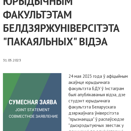
ЮРЫДЫЧНЫМ
ФАКУЛЬТЭТАМ
БЕЛДЗЯРЖУНІВЕРСІТЭТА
"ПАКАЯЛЬНЫХ" ВІДЭА
31.05.2023
24 мая 2023 года ў афіцыйным
акаўнце юрыдычнага
факультэта БДУ ў Інстаграм
былі апублікаваныя відэа, дзе
студэнт юрыдычнага
факультэта Беларускага
дзяржаўнага ўніверсітэта
"прызнаецца" ў распаўсюдзе
"дыскрэдытуючых звестак у