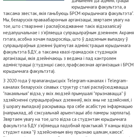
дачыненні да адміністрацыі
юрыдычнага факультэта, а
таксама звестак, якія ганьбуюць БРСМ юрыдычнага факультэта".
Мы, беларускія праваабарончыя арганізацыі, звяртаем увагу на
тое, што стварэнне і распаўсюджванне такіх відэазапісаў
недапушчальнае і з'яўляецца супрацьпраўным дзеяннем. Акрамя
гэтага, асобна хочам падкрэсліць, што ў дадзеным выпадку ў
супрацьпраўныя дзеянні ўцягнутая адміністрацыя юрыдычнага
факультэта БДУ, а таксама квазі-грамадскія студэнцкія
арганізацыі, якія дзейнічаюць з ведама і пад кантролем
адміністрацыі (студэнцкі саюз, прафсаюзная арганізацыя і БРСМ
юрыдычнага факультэта).
З 2020 года ў прапагандысцкіх Telegram-каналах і Telegram-
каналах беларускіх сілавых структур сталі распаўсюджвацца
"пакаяльныя" відэа, у якіх людзей прымушалі "прызнавацца" ў
здзяйсненні супрацьпраўных дзеянняў, якіх яны не здзяйснялі, і
ў шэрагу выпадкаў раскрываць пра сябе асабістую інфармацыю
(напрыклад, аб сэксуальнай арыентацыі або памеры зарплаты).
Звяртаем увагу на тое, што відэа са студэнтам юрыдычнага
факультэта БДУ з'яўляецца падобнай практыкай. У канцы відэа
студэнт кажа "ў здзейсненым віну прызнаю цалкам, каюся".