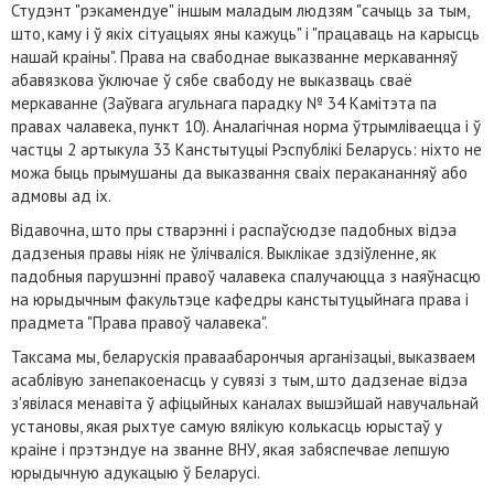
Студэнт "рэкамендуе" іншым маладым людзям "сачыць за тым,
што, каму і ў якіх сітуацыях яны кажуць" і "працаваць на карысць
нашай краіны". Права на свабоднае выказванне меркаванняў
абавязкова ўключае ў сябе свабоду не выказваць сваё
меркаванне (Заўвага агульнага парадку № 34 Камітэта па
правах чалавека, пункт 10). Аналагічная норма ўтрымліваецца і ў
частцы 2 артыкула 33 Канстытуцыі Рэспублікі Беларусь: ніхто не
можа быць прымушаны да выказвання сваіх перакананняў або
адмовы ад іх.
Відавочна, што пры стварэнні і распаўсюдзе падобных відэа
дадзеныя правы ніяк не ўлічваліся. Выклікае здзіўленне, як
падобныя парушэнні правоў чалавека спалучаюцца з наяўнасцю
на юрыдычным факультэце кафедры канстытуцыйнага права і
прадмета "Права правоў чалавека".
Таксама мы, беларускія праваабарончыя арганізацыі, выказваем
асаблівую занепакоенасць у сувязі з тым, што дадзенае відэа
з'явілася менавіта ў афіцыйных каналах вышэйшай навучальнай
установы, якая рыхтуе самую вялікую колькасць юрыстаў у
краіне і прэтэндуе на званне ВНУ, якая забяспечвае лепшую
юрыдычную адукацыю ў Беларусі.