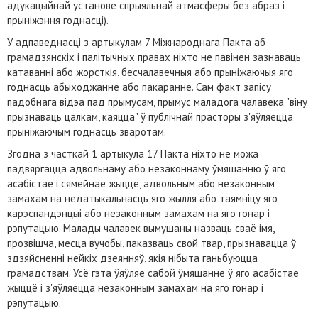
адукацыйнай установе спрыяльнай атмасферы без абраз і
прыніжэння годнасці).
У адпаведнасці з артыкулам 7 Міжнароднага Пакта аб
грамадзянскіх і палітычных правах ніхто не павінен зазнаваць
катаванні або жорсткія, бесчалавечныя або прыніжаючыя яго
годнасць абыходжанне або пакаранне. Сам факт запісу
падобнага відэа пад прымусам, прымус маладога чалавека "віну
прызнаваць цалкам, каяцца" ў публічнай прасторы з'яўляецца
прыніжаючым годнасць зваротам.
Згодна з часткай 1 артыкула 17 Пакта ніхто не можа
падвяргацца адвольнаму або незаконнаму ўмяшанню ў яго
асабістае і сямейнае жыццё, адвольным або незаконным
замахам на недатыкальнасць яго жылля або таямніцу яго
карэспандэнцыі або незаконным замахам на яго гонар і
рэпутацыю. Малады чалавек вымушаны назваць сваё імя,
прозвішча, месца вучобы, паказваць свой твар, прызнавацца ў
здзяйсненні нейкіх дзеянняў, якія нібыта ганьбуюцца
грамадствам. Усё гэта ўяўляе сабой ўмяшанне ў яго асабістае
жыццё і з'яўляецца незаконным замахам на яго гонар і
рэпутацыю.