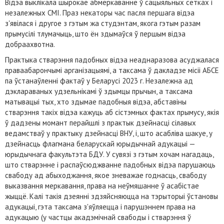
Відэа выклікала шырокае абмеркаванне ў сацыяльных сетках і
незалежных СМІ. Праз некаторы час пасля першага відэа
з'явілася і другое з гэтым жа студэнтам, якога гэтым разам
прымусілі тлумачыць, што ён здымаўся ў першым відэа
добраахвотна.
Практыка стварэння падобных відэа неаднаразова асуджалася
праваабарончымі арганізацыямі, а таксама ў дакладзе місіі АБСЕ
па ўстанаўленні фактаў у Беларусі 2023 г. Незалежна ад
дэклараваных удзельнікамі ў здымцы прычын, а таксама
матывацыі тых, хто здымае падобныя відэа, абставіны
стварэння такіх відэа кажуць аб сістэмных фактах прымусу, якія
ў дадзены момант перайшлі з практык дзейнасці сілавых
ведамстваў у практыку дзейнасці ВНУ, і, што асабліва шакуе, у
дзейнасць флагмана беларускай юрыдычнай адукацыі —
юрыдычнага факультэта БДУ. У сувязі з гэтым хочам нагадаць,
што стварэнне і распаўсюджванне падобных відэа парушаюць
свабоду ад абыходжання, якое зневажае годнасць, свабоду
выказвання меркавання, права на неўмяшанне ў асабістае
жыццё. Калі такія дзеянні здзяйсняюцца на тэрыторыі ўстановы
адукацыі, гэта таксама з'яўляецца і парушэннем права на
адукацыю (у частцы акадэмічнай свабоды і стварэння ў