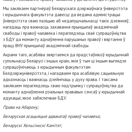
Мы заклікаем партнёраў Беларускага дзяржаўнага ўніверсітэта
і юрыдычнага факультэта давесці да ведама адміністрацыі
ўніверсітэта сваю пазіцыю аб недапушчальнасці такіх дзеянняў,
нагадаць пра важнасць захавання прынцыпаў акадэмічнай
свабоды і правоў чалавека і пераглядзець сваё супрацоўніцтва
з БДУ да моманту аднаўлення парушаных правоў і вяртання ў
працу ВНУ прынцыпаў акадэмічнай свабоды.
Акрамя таго, асабліва звяртаемся да прадстаўнікоў юрыдычнай
супольнасці Беларусі і іншых краін, якія ў тым ці іншым выглядзе
супрацоўнічаюць з юрыдычным факультэтам
Белдзяржуніверсітэта, і нагадваем пра асаблівую сацыяльную
адказнасць і важнасць дзейнічаць у духу права. І таксама
заклікаем пераглядзець сваю падтрымку і супрацоўніцтва да
моманту аднаўлення рэальных прававых сэнсаў у юрыдычнай
адукацыі, якое забяспечвае БДУ.
Права на Абарону;
Беларуская асацыяцыя адвакатаў правоў чалавека;
Беларускі Хельсінкскі Камітэт;