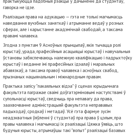
практыкуюцца падобныя рэакцыі ў дачыненні да студэнтаў,
гаворка не ідзе.
Рэалізацыя права на адукацыю — гэта не толькі магчымасць
наведвання вучэбных заняткаў і атрыманне ведаў у розных
сферах, але і карыстанне акадэмічнай свабодай, а таксама
правамі чалавека.
Згодна з пунктам 9 Асноўных прынцыпаў, якія тычацца ролі
юрыстаў, урада, прафесійныя асацыяцыі юрыстаў і навучальныя
ўстановы забяспечваюць належную кваліфікацыю і падрыхтоўку
юрыстаў і веданне імі прафесійных ідэалаў і маральных
абавязкаў, а таксама правоў чалавека і асноўных свабод,
прызнаных нацыянальным і міжнародным правам.
Практыка запісу "пакаяльных відэа" ў сценах юрыдычнага
факультэта пагражае сваімі доўгатэрміновымі наступствамі ў
супольнасці юрыстаў, сведчыць пра непавагу да права,
заахвочванне адміністрацыяй факультэта неправавых
падыходаў, сродкаў і метадаў. Усё гэта фармуе зусім
неадэкватныя ўяўленні ў студэнтаў пра права ў цэлым, пра
правы чалавека і магчымасці іх рэалізацыі. Цяжка ўявіць, што
будучыя юрысты, атрымаўшы такі "вопыт" рэалізацыі базавых