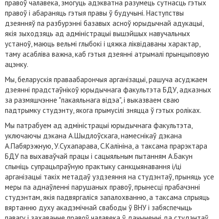
правоў чалавека, змогуць адэкватна разумець сутнасць гэтых
правоў і абараняць гэтыя правы ў будучыні. Наступствы
дзеянняў па разбурэнні базавых асноў юрыдычнай адукацыі,
якія зыходзяць ад адміністрацыі вышэйшых навучальных
устаноў, маюць вельмі глыбокі і цяжка ліквідаваны характар,
таму асабліва важна, каб гэтыя дзеянні атрымалі прынцыповую
ацэнку.
Мы, беларускія праваабарончыя арганізацыі, рашуча асуджаем
дзеянні прадстаўнікоў юрыдычнага факультэта БДУ, адказных
за размяшчэнне "пакаяльнага відэа", і выказваем сваю
падтрымку студэнту, якога прымусілі зняцца ў гэтых роліках.
Мы патрабуем ад адміністрацыі юрыдычнага факультэта,
уключаючы дэкана А.Шыдлоўскага, намеснікаў дэкана
А.Пабярэжную, У.Сухапарава, С.Калініна, а таксама прарэктара
БДУ па выхаваўчай працы і сацыяльным пытанням А.Бакун
спыніць супрацьпраўную практыку санкцыянавання і/ці
арганізацыі такіх метадаў уздзеяння на студэнтаў, прыняць усе
меры па аднаўленні парушаных правоў, прынесці прабачэнні
студэнтам, якія падвяргаліся запалохванню, а таксама спрыяць
вяртанню духу акадэмічнай свабоды ў ВНУ і забяспечыць
павагу і захаванне правоў чалавека ў дачыненні да студэнтаў.