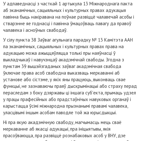
У адпаведнасці з часткай 1 артыкула 13 Міжнароднага пакта
аб эканамічных, сацыяльных і культурных правах адукацыя
павінна быць накіравана на поўнае развіццё чалавечай асобы і
стварэнне яе годнасці і павінна ўмацоўваць павагу да правоў
чалавека і асноўных свабодаў.
У сілу пункта 38 Заўваг агульнага парадку № 13 Камітэта ААН
па эканамічных, сацыяльных і культурных правах права на
адукацыю можа ажыццяўляцца толькі пры наяўнасці ў
выкладчыкаў і навучэнцаў акадэмічнай свабоды. Згодна з
пунктам 39 вышэйзгаданых заўваг акадэмічная свабода
ўключае права асоб свабодна выказваць меркаванні аб
установе або сістэме, у якіх яны працуюць, выконваць свае
функцыі, не зазнаваючы праяў дыскрымінацыі або страху перад
пераследам з боку дзяржавы ці іншага суб'екта, прымаць удзел
у працы прафесійных або прадстаўнічых навуковых органаў і
карыстацца ўсімі міжнародна прызнанымі правамі чалавека,
уласцівымі іншым асобам паводле той жа юрысдыкцыі.
Ні пра якую акадэмічную свабоду, магчымасць мець сваё
меркаванне аб якасці адукацыі, пра ініцыятывы, якія
прасоўваюцца, пра развіццё рознабаковых асоб у ВНУ, дзе