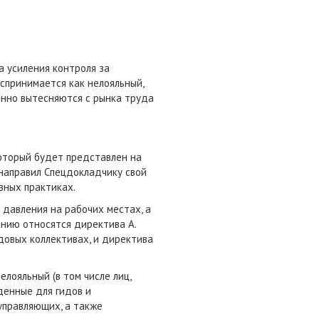
 усиления контроля за
оспринимается как нелояльный,
енно вытесняются с рынка труда
оторый будет представлен на
 направил Спецдокладчику свой
вных практиках.
давления на рабочих местах, а
анию относятся директива А.
довых коллективах, и директива
лояльный (в том числе лиц,
еденные для гидов и
управляющих, а также