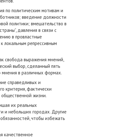
ментов.
ия по политическим мотивам и
аботников; введение должности
овой политики; вмешательство в
раны”, давления в связи с
лению в провластные
т к локальным репрессивным
ак свобода выражения мнений,
еский выбор, сделанный пять
го мнения в различных формах.
ние справедливых и
ого критерия, фактически
и общественной жизни.
лишая их реальных
ти и небольших городах. Другие
обязанностей, чтобы избежать
ая качественное