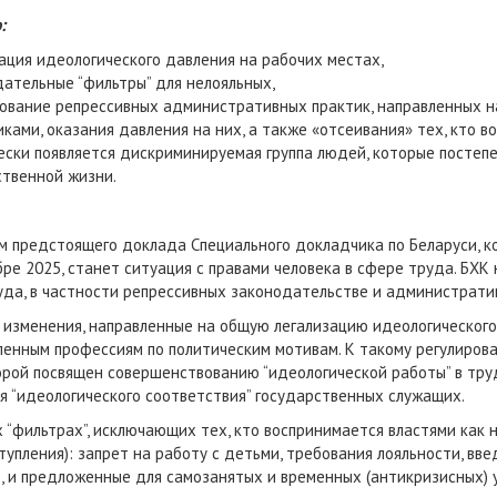
о:
ация идеологического давления на рабочих местах,
ательные “фильтры” для нелояльных,
ование репрессивных административных практик, направленных на
ками, оказания давления на них, а также «отсеивания» тех, кто в
ски появляется дискриминируемая группа людей, которые постеп
ственной жизни.
м предстоящего доклада Специального докладчика по Беларуси, к
бре 2025, станет ситуация с правами человека в сфере труда. БХК
уда, в частности репрессивных законодательстве и администрати
изменения, направленные на общую легализацию идеологического 
ленным профессиям по политическим мотивам. К такому регулиров
рой посвящен совершенствованию “идеологической работы” в тру
я “идеологического соответствия” государственных служащих.
“фильтрах”, исключающих тех, кто воспринимается властями как не
тупления): запрет на работу с детьми, требования лояльности, вв
в, и предложенные для самозанятых и временных (антикризисных) 