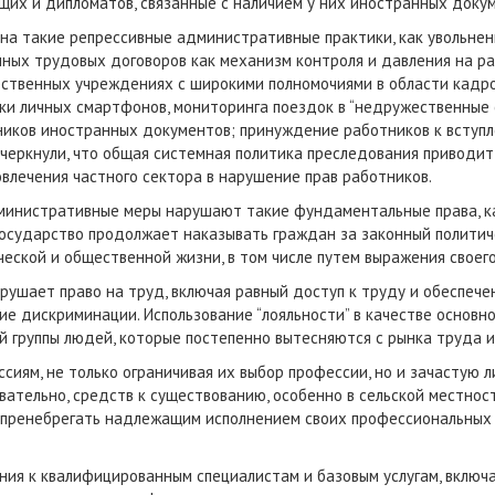
щих и дипломатов, связанные с наличием у них иностранных доку
на такие репрессивные административные практики, как увольнен
очных трудовых договоров как механизм контроля и давления на р
арственных учреждениях с широкими полномочиями в области кадр
и личных смартфонов, мониторинга поездок в “недружественные ст
ников иностранных документов; принуждение работников к вступ
дчеркнули, что общая системная политика преследования приводи
влечения частного сектора в нарушение прав работников.
министративные меры нарушают такие фундаментальные права, к
 государство продолжает наказывать граждан за законный политич
ической и общественной жизни, в том числе путем выражения свое
рушает право на труд, включая равный доступ к труду и обеспече
ие дискриминации. Использование “лояльности” в качестве основн
 группы людей, которые постепенно вытесняются с рынка труда 
сиям, не только ограничивая их выбор профессии, но и зачастую 
вательно, средств к существованию, особенно в сельской местнос
 пренебрегать надлежащим исполнением своих профессиональных 
ения к квалифицированным специалистам и базовым услугам, включ