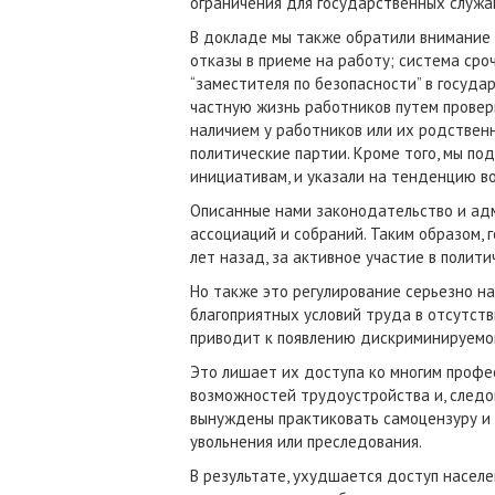
ограничения для государственных служа
В докладе мы также обратили внимание 
отказы в приеме на работу; система ср
“заместителя по безопасности” в госуд
частную жизнь работников путем проверк
наличием у работников или их родствен
политические партии. Кроме того, мы по
инициативам, и указали на тенденцию во
Описанные нами законодательство и ад
ассоциаций и собраний. Таким образом,
лет назад, за активное участие в полит
Но также это регулирование серьезно на
благоприятных условий труда в отсутств
приводит к появлению дискриминируемой
Это лишает их доступа ко многим профес
возможностей трудоустройства и, следо
вынуждены практиковать самоцензуру и
увольнения или преследования.
В результате, ухудшается доступ насел