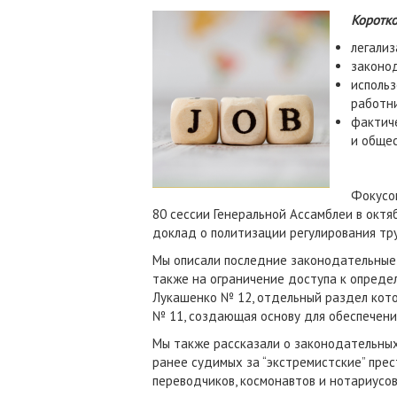
Коротк
легализ
законод
использ
работни
фактиче
и обще
Фокусо
80 сессии Генеральной Ассамблеи в октя
доклад о политизации регулирования тр
Мы описали последние законодательные 
также на ограничение доступа к опреде
Лукашенко № 12, отдельный раздел кото
№ 11, создающая основу для обеспечени
Мы также рассказали о законодательных 
ранее судимых за “экстремистские” прес
переводчиков, космонавтов и нотариусо