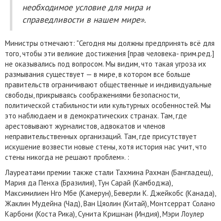
необходимое условие для мира и
справедливости в нашем мире».
Министры отмечают: "Сегодня мы должны предпринять всё для
того, чтобы эти великие достижения [прав человека- прим.ред.]
не оказывались под вопросом. Мы видим, что такая угроза их
размывания существует — в мире, в котором все больше
правительств ограничивают общественные и индивидуальные
свободы, прикрываясь соображениями безопасности,
политической стабильности или культурных особенностей. Мы
это наблюдаем и в демократических странах. Там, где
арестовывают журналистов, адвокатов и членов
неправительственных организаций. Там, где присутствует
искушение возвести новые стены, хотя история нас учит, что
стены никогда не решают проблем». :
Лауреатами премии также стали Тахмина Рахман (Бангладеш),
Мария да Пенха (Бразилия), Тун Сарай (Камбоджа),
Максимилиен Нго Мбе (Камерун), Беверли К. Джейкобс (Канада),
Жаклин Мудейна (Чад), Ван Цяолин (Китай), Монтсеррат Солано
Карбони (Коста Рика), Сунита Кришнан (Индия), Мэри Лоулер