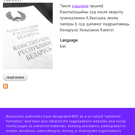
Такое
рашэнне
прыняў
Канстытуцыйны суд пасля звароту
грамадзяніна А.Хвосціка, якому
паперы ў суд дапамог падрыхтаваць
Беларускі Хельсінкскі Камітэт.
Language
bel
read more
about кс выказаўся пра неабходнасць правак у кпк. дзеянні
пракуратуры па справах па наноў адкрыўшыхся абставінах
можна будзе абскардзіць у судзе
Belarusian authorities have designated BHC as a so-called “extremist
formation” and have also labeled the organization’s websites and social
media pages as extremist materials. Seeking assistance, participation in
events, donations, subscribing to, storing, or sharing the organization’s