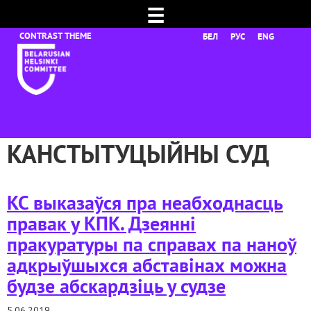
☰
БЕЛ
РУС
ENG
КАНСТЫТУЦЫЙНЫ СУД
КС выказаўся пра неабходнасць
правак у КПК. Дзеянні
пракуратуры па справах па наноў
адкрыўшыхся абставінах можна
будзе абскардзіць у судзе
5.06.2019