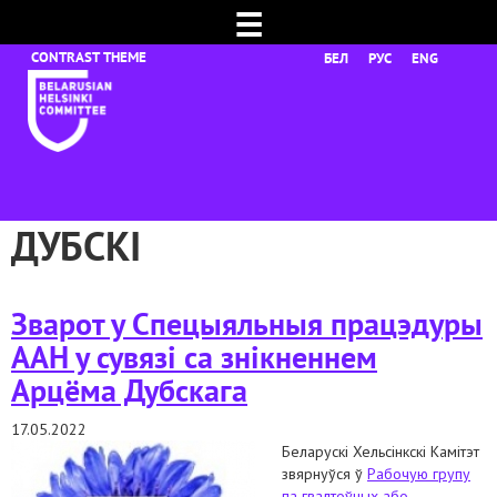
☰
БЕЛ
РУС
ENG
ДУБСКІ
Зварот у Cпецыяльныя працэдуры
ААН у сувязі са знікненнем
Арцёма Дубскага
17.05.2022
Беларускі Хельсінкскі Камітэт
звярнуўся ў
Рабочую групу
па гвалтоўных або