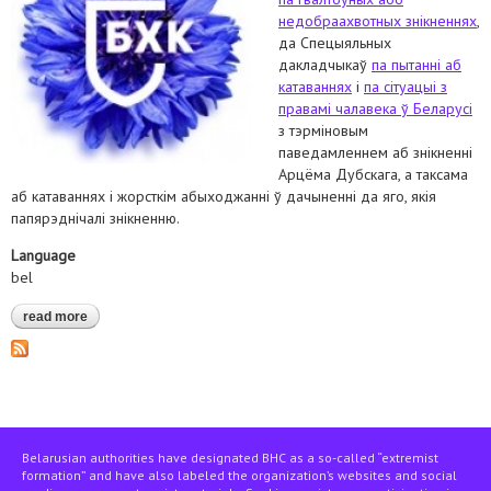
недобраахвотных знікненнях
,
да Спецыяльных
дакладчыкаў
па пытанні аб
катаваннях
і
па сітуацыі з
правамі чалавека ў Беларусі
з тэрміновым
паведамленнем аб знікненні
Арцёма Дубскага, а таксама
aб катаваннях і жорсткім абыходжанні ў дачыненні да яго, якія
папярэднічалі знікненню.
Language
bel
read more
about зварот у cпецыяльныя працэдуры аан у сувязі са
знікненнем арцёма дубскага
Belarusian authorities have designated BHC as a so-called “extremist
formation” and have also labeled the organization’s websites and social