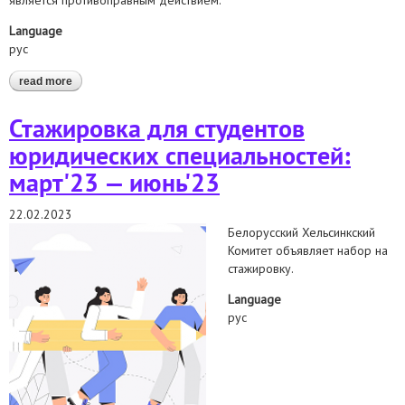
является противоправным действием.
Language
рус
read more
about совместное заявление беларусских правозащитных
организаций по поводу распространения юридическим
факультетом белгосуниверситета “покаянных” видео
Стажировка для студентов
юридических специальностей:
март'23 — июнь'23
22.02.2023
Белорусский Хельсинкский
Комитет объявляет набор на
стажировку.
Language
рус