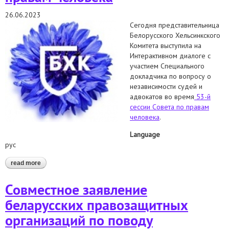
26.06.2023
Сегодня представительница
Белорусского Хельсинкского
Комитета выступила на
Интерактивном диалоге с
участием Специального
докладчика по вопросу о
независимости судей и
адвокатов во время
53-й
сессии Совета по правам
человека
.
Language
рус
read more
about выступили на интерактивном диалоге с участием
специального докладчика по вопросу о независимости
судей и адвокатов во время 53-й сессии совета по правам
Совместное заявление
человека
беларусских правозащитных
организаций по поводу