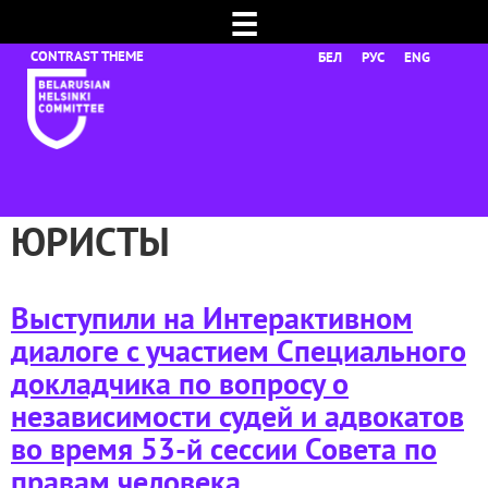
☰
БЕЛ
РУС
ENG
ЮРИСТЫ
Выступили на Интерактивном
диалоге с участием Специального
докладчика по вопросу о
независимости судей и адвокатов
во время 53-й сессии Совета по
правам человека