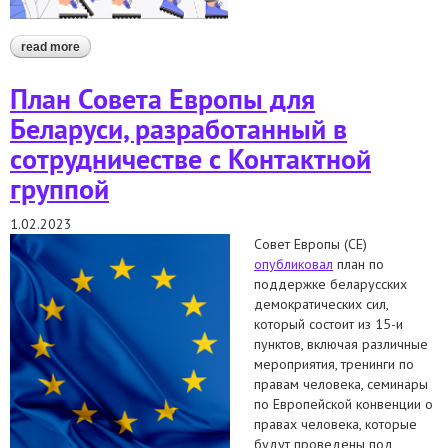
read more
about стажировка для студентов юридических
специальностей: март'23 — июнь'23
План Совета Европы для
Беларуси, разработанный в
сотрудничестве с Контактной
группой
1.02.2023
Совет Европы (СЕ)
опубликовал
план по
поддержке беларусских
демократических сил,
который состоит из 15-и
пунктов, включая различные
мероприятия, тренинги по
правам человека, семинары
по Европейской конвенции о
правах человека, которые
будут проведены под