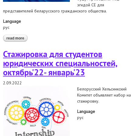
эгидой СЕ для
представителей беларусского гражданского общества.
Language
рус
read more
about план совета европы для беларуси, разработанный в
сотрудничестве с контактной группой
Стажировка для студентов
юридических специальностей,
октябрь'22- январь'23
2.09.2022
Белорусский Хельсинкский
Комитет объявляет набор на
стажировку.
Language
рус