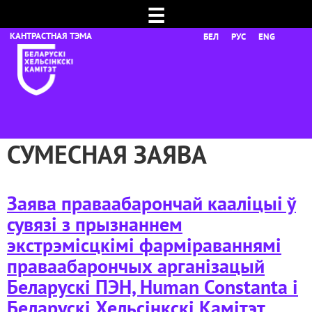
☰
БЕЛ
РУС
ENG
СУМЕСНАЯ ЗАЯВА
Заява праваабарончай кааліцыі ў
сувязі з прызнаннем
экстрэмісцкімі фарміраваннямі
праваабарончых арганізацый
Беларускі ПЭН, Human Constanta і
Беларускі Хельсінкскі Камітэт