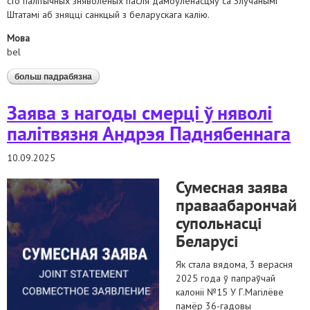
сто палітычных зняволеных пасля дамоўленасцяў са Злучанымі
Штатамі аб зняцці санкцый з беларускага калію.
Мова
bel
больш падрабязна
аб праваабаронцы: "вызваленне палітычных
зняволеных – неабходны, але недастатковы крок"
Заява з нагоды смерці ў няволі
палітвязня Андрэя Паднябеннага
10.09.2025
Сумесная заява
праваабарончай
супольнасці
Беларусі
Як стала вядома, 3 верасня
2025 года ў папраўчай
калоніі №15 У Г.Магілёве
памёр 36-гадовы