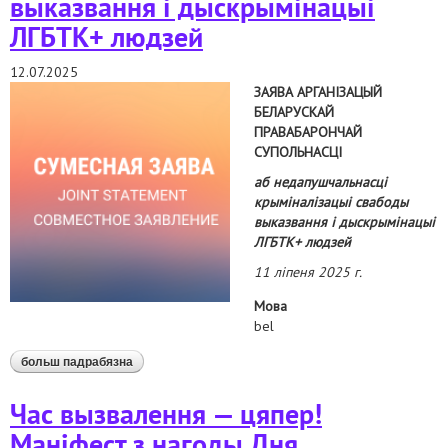
выказвання і дыскрымінацыі
ЛГБТК+ людзей
12.07.2025
ЗАЯВА АРГАНІЗАЦЫЙ
БЕЛАРУСКАЙ
ПРАВАБАРОНЧАЙ
СУПОЛЬНАСЦІ
аб недапушчальнасці
крыміналізацыі свабоды
выказвання і дыскрымінацыі
ЛГБТК+ людзей
11 ліпеня 2025 г.
Мова
bel
больш падрабязна
аб аб недапушчальнасці крыміналізацыі свабоды
выказвання і дыскрымінацыі лгбтк+ людзей
Час вызвалення — цяпер!
Маніфест з нагоды Дня