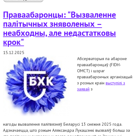
прымусовай высылкі з беларусі людзей,
вызваленых у выніку памілавання
Праваабаронцы: "Вызваленне
палітычных зняволеных –
неабходны, але недастатковы
крок"
15.12.2025
Абсерваторыя па абароне
праваабаронцаў (FIDH-
OMCT) і шэраг
праваабарончых арганізацый
з розных краін
выступілі з
заявай
з
нагоды вызвалення палітвязняў Беларусі 13 снежня 2025 года.
Адзначаецца, што рэжым Аляксандра Лукашэнкі вызваліў больш за