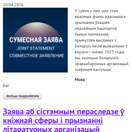
10.04.2026
У сувязі з тым, што сталі
вядомыя факты адвольнага
прызнання ўладамі
нядзейнымі пашпартоў
былых палітвязняў,
прымусова высланых з
Беларусі пасля вызвалення ў
верасні і снежні 2025 года,
мы, кааліцыя беларускіх
праваабарончых арганізацый,
заяўляем наступнае:
Мова
bel
больш падрабязна
аб заява праваабарончай кааліцыі з нагоды
адвольнага прызнання нядзейнымі пашпартоў
грамадзян рэспублікі беларусь
Заява аб сістэмным пераследзе ў
кніжнай сферы і прызнанні
літаратурных арганізацый