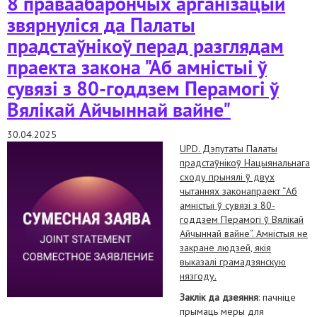
8 праваабарончых арганізацый
звярнуліся да Палаты
прадстаўнікоў перад разглядам
праекта закона "Аб амністыі ў
сувязі з 80-годдзем Перамогі ў
Вялікай Айчыннай вайне"
30.04.2025
UPD. Дэпутаты Палаты
прадстаўнікоў Нацыянальнага
сходу прынялі ў двух
чытаннях законапраект “Аб
амністыі ў сувязі з 80-
годдзем Перамогі ў Вялікай
Айчыннай вайне“. Амністыя не
закране людзей, якія
выказалі грамадзянскую
нязгоду.
Заклік да дзеяння
: пачніце
прымаць меры для