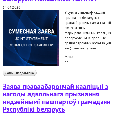
14.04.2026
У сувязі з інтэнсіфікацыяй
прызнання беларускіх
праваабарончых арганізацый
экстрэмісцкімі
фарміраваннямі мы, кааліцыя
беларускіх і міжнародных
праваабарончых арганізацый,
заяўляем наступнае:
Мова
bel
больш падрабязна
аб заява праваабарончай кааліцыі ў сувязі з
прызнаннем экстрэмісцкімі фарміраваннямі
праваабарончых арганізацый беларускі пэн, human
Заява праваабарончай кааліцыі з
constanta і беларускі хельсінкскі камітэт
нагоды адвольнага прызнання
нядзейнымі пашпартоў грамадзян
Рэспублікі Беларусь