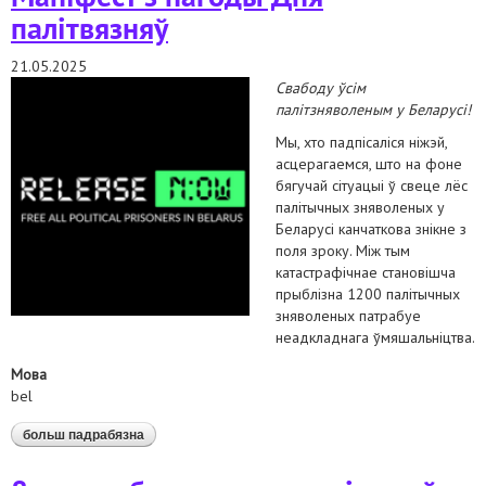
палітвязняў
21.05.2025
Свабоду ўсім
палітзняволеным у Беларусі!
Мы, хто падпісаліся ніжэй,
асцерагаемся, што на фоне
бягучай сітуацыі ў свеце лёс
палітычных зняволеных у
Беларусі канчаткова знікне з
поля зроку. Між тым
катастрафічнае становішча
прыблізна 1200 палітычных
зняволеных патрабуе
неадкладнага ўмяшальніцтва.
Мова
bel
больш падрабязна
аб час вызвалення — цяпер! маніфест з нагоды дня
палітвязняў