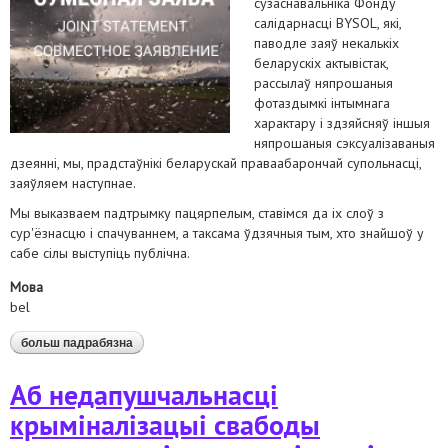
сузаснавальніка Фонду
салідарнасці BYSOL, які,
паводле заяў некалькіх
беларускіх актывістак,
рассылаў няпрошаныя
фотаздымкі інтымнага
характару і здзяйсняў іншыя
няпрошаныя сэксуалізаваныя
дзеянні, мы, прадстаўнікі беларускай праваабарончай супольнасці,
заяўляем наступнае.
Мы выказваем падтрымку пацярпелым, ставімся да іх слоў з
сур'ёзнасцю і спачуваннем, а таксама ўдзячныя тым, хто знайшоў у
сабе сілы выступіць публічна.
Мова
bel
больш падрабязна
аб недапушчальныя паводзіны і этычныя
стандарты: пазіцыя праваабаронцаў
Аб недапушчальнасці
крыміналізацыі свабоды