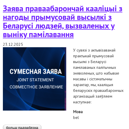
"экстрэмісцкімі фармаваннямі"
Заява праваабарончай кааліцыі з
нагоды прымусовай высылкі з
Беларусі людзей, вызваленых у
выніку памілавання
23.12.2025
У сувязі з актывізаванай
практыкай прымусовай
высылкі з Беларусі
памілаваных палітычных
зняволеных, што набывае
масавы і сістэматычны
характар, мы, кааліцыя
беларускіх праваабарончых
арганізацый заяўляем
наступнае:
Мова
bel
больш падрабязна
аб заява праваабарончай кааліцыі з нагоды