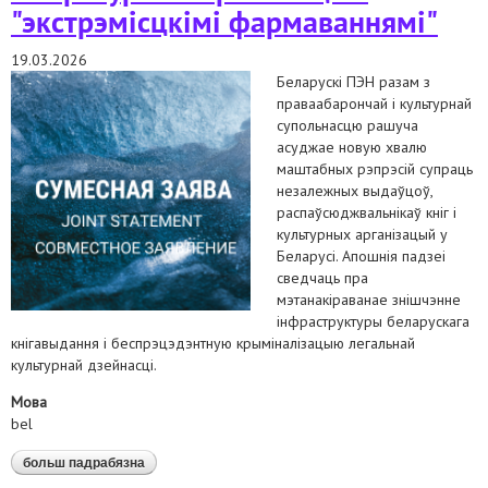
"экстрэмісцкімі фармаваннямі"
19.03.2026
Беларускі ПЭН разам з
праваабарончай і культурнай
супольнасцю рашуча
асуджае новую хвалю
маштабных рэпрэсій супраць
незалежных выдаўцоў,
распаўсюджвальнікаў кніг і
культурных арганізацый у
Беларусі. Апошнія падзеі
сведчаць пра
мэтанакіраванае знішчэнне
інфраструктуры беларускага
кнігавыдання і беспрэцэдэнтную крыміналізацыю легальнай
культурнай дзейнасці.
Мова
bel
больш падрабязна
аб заява аб сістэмным пераследзе ў кніжнай сферы
і прызнанні літаратурных арганізацый