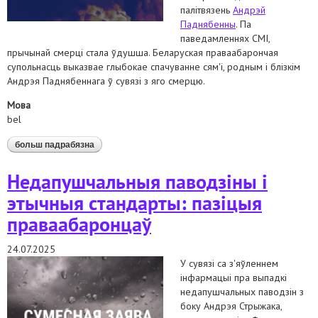
палітвязень
Андрэй
Паднябенны
. Па
паведамленнях СМІ,
прычынай смерці стала ўдушша. Беларуская праваабарончая
супольнасць выказвае глыбокае спачуванне сям'і, родным і блізкім
Андрэя Паднябеннага ў сувязі з яго смерцю.
Мова
bel
больш падрабязна
аб заява з нагоды смерці ў няволі палітвязня
андрэя паднябеннага
Недапушчальныя паводзіны і
этычныя стандарты: пазіцыя
праваабаронцаў
24.07.2025
У сувязі са з'яўленнем
інфармацыі пра выпадкі
недапушчальных паводзін з
боку Андрэя Стрыжака,