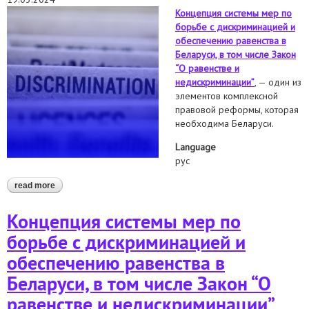
Концепция системы мер по
борьбе с дискриминацией и
обеспечению равенства в
Беларуси, в том числе Закон
“О равенстве и
недискриминации”
, — один из
элементов комплексной
правовой реформы, которая
необходима Беларуси.
Language
рус
read more
about концепция системы мер по борьбе с дискриминацией и
обеспечению равенства в беларуси, в том числе закон “о
равенстве и недискриминации”
Концепция системы мер по
борьбе с дискриминацией и
обеспечению равенства в
Беларуси, в том числе Закон “О
равенстве и недискриминации”