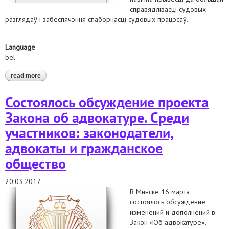
справядлівасці судовых
разглядаў і забеспячэння спаборнасці судовых працэсаў.
Language
bel
read more
about адбылося абмеркаванне праекта закона аб
адвакатуры. сярод удзельнікаў: заканадаўцы, адвакаты і
грамадзянская супольнасць
Состоялось обсуждение проекта
Закона об адвокатуре. Среди
участников: законодатели,
адвокаты и гражданское
общество
20.03.2017
В Минске 16 марта
состоялось обсуждение
изменений и дополнений в
Закон «Об адвокатуре».