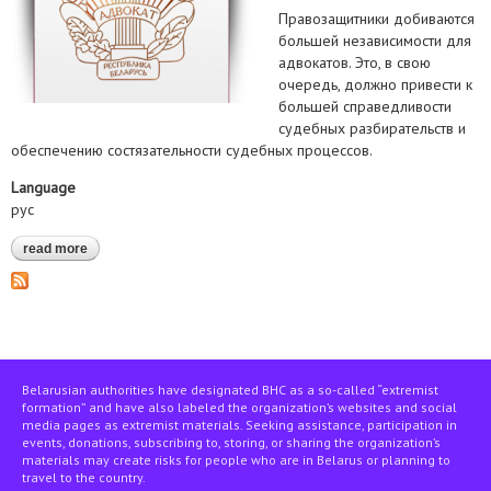
Правозащитники добиваются
большей независимости для
адвокатов. Это, в свою
очередь, должно привести к
большей справедливости
судебных разбирательств и
обеспечению состязательности судебных процессов.
Language
рус
read more
about состоялось обсуждение проекта закона об адвокатуре.
среди участников: законодатели, адвокаты и гражданское
общество
Belarusian authorities have designated BHC as a so-called “extremist
formation” and have also labeled the organization’s websites and social
media pages as extremist materials. Seeking assistance, participation in
events, donations, subscribing to, storing, or sharing the organization’s
materials may create risks for people who are in Belarus or planning to
travel to the country.