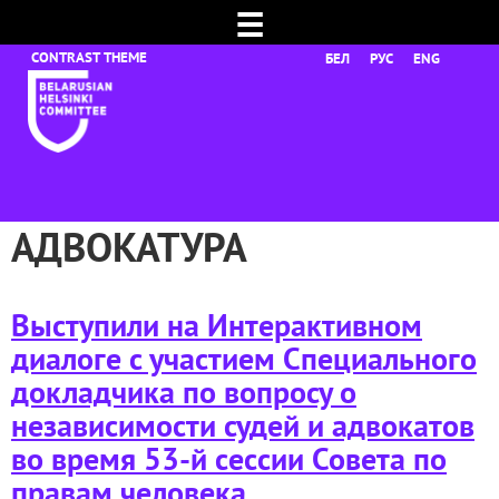
☰
БЕЛ
РУС
ENG
АДВОКАТУРА
Выступили на Интерактивном
диалоге с участием Специального
докладчика по вопросу о
независимости судей и адвокатов
во время 53-й сессии Совета по
правам человека