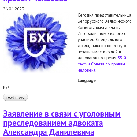
26.06.2023
Сегодня представительница
Белорусского Хельсинкского
Комитета выступила на
Интерактивном диалоге с
участием Специального
докладчика по вопросу о
независимости судей и
адвокатов во время
53-й
сессии Совета по правам
человека
.
Language
рус
read more
about выступили на интерактивном диалоге с участием
специального докладчика по вопросу о независимости
судей и адвокатов во время 53-й сессии совета по правам
Заявление в связи с уголовным
человека
преследованием адвоката
Александра Данилевича