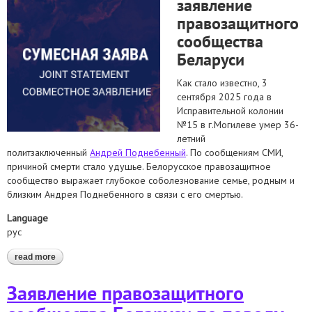
заявление
правозащитного
сообщества
Беларуси
Как стало известно, 3
сентября 2025 года в
Исправительной колонии
№15 в г.Могилеве умер 36-
летний
политзаключенный
Андрей Поднебенный
. По сообщениям СМИ,
причиной смерти стало удушье. Белорусское правозащитное
сообщество выражает глубокое соболезнование семье, родным и
близким Андрея Поднебенного в связи с его смертью.
Language
рус
read more
about заявление в связи со смертью в неволе
политзаключённого андрея поднебенного
Заявление правозащитного