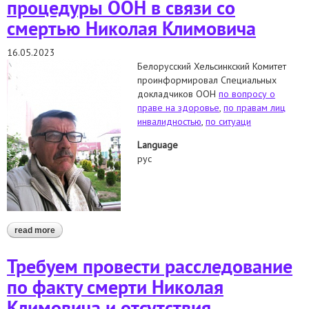
процедуры ООН в связи со
смертью Николая Климовича
16.05.2023
Белорусский Хельсинкский Комитет
проинформировал Специальных
докладчиков ООН
по вопросу о
праве на здоровье
,
по правам лиц
инвалидностью
,
по ситуаци
Language
рус
read more
about обращение в специальные процедуры оон в связи со
смертью николая климовича
Требуем провести расследование
по факту смерти Николая
Климовича и отсутствия