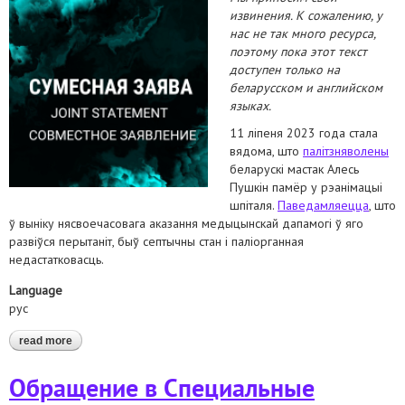
извинения. К сожалению, у
нас не так много ресурса,
поэтому пока этот текст
доступен только на
беларусском и английском
языках.
11 ліпеня 2023 года стала
вядома, што
палітзняволены
беларускі мастак Алесь
Пушкін памёр у рэанімацыі
шпіталя.
Паведамляецца
, што
ў выніку нясвоечасовага аказання медыцынскай дапамогі ў яго
развіўся перытаніт, быў септычны стан і паліорганная
недастатковасць.
Language
рус
read more
about совместное заявление правозащитного сообщества
беларуси в связи со смертью в тюрьме художника алеся
пушкина
Обращение в Специальные