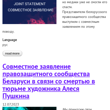
но медики уже не смогли его
спасти.
Представители белорусского
правозащитного сообщества
выступили с совместным
заявлением по этому
поводу.
Language
рус
read more
about заявление правозащитного сообщества беларуси по
поводу смерти политзаключённого вадима храсько
Совместное заявление
правозащитного сообщества
Беларуси в связи со смертью в
тюрьме художника Алеся
Пушкина
12.07.2023
Мы приносим свои