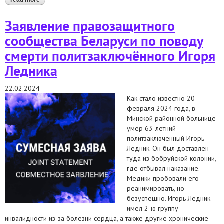
read more
about заявление правозащитного сообщества беларуси по
поводу смерти политзаключенного александра кулинича
Заявление правозащитного
сообщества Беларуси по поводу
смерти политзаключённого Игоря
Ледника
22.02.2024
Как стало известно 20
февраля 2024 года, в
Минской районной больнице
умер 63-летний
политзаключенный Игорь
Ледник. Он был доставлен
туда из бобруйской колонии,
где отбывал наказание.
Медики пробовали его
реанимировать, но
безуспешно. Игорь Ледник
имел 2-ю группу
инвалидности из-за болезни сердца, а также другие хронические