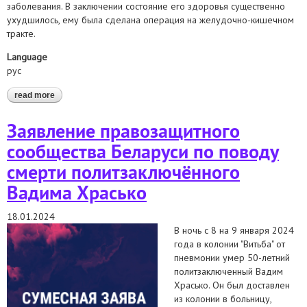
заболевания. В заключении состояние его здоровья существенно
ухудшилось, ему была сделана операция на желудочно-кишечном
тракте.
Language
рус
read more
about заявление правозащитного сообщества беларуси по
поводу смерти политзаключённого игоря ледника
Заявление правозащитного
сообщества Беларуси по поводу
смерти политзаключённого
Вадима Храсько
18.01.2024
В ночь с 8 на 9 января 2024
года в колонии "Витьба" от
пневмонии умер 50-летний
политзаключенный Вадим
Храсько. Он был доставлен
из колонии в больницу,