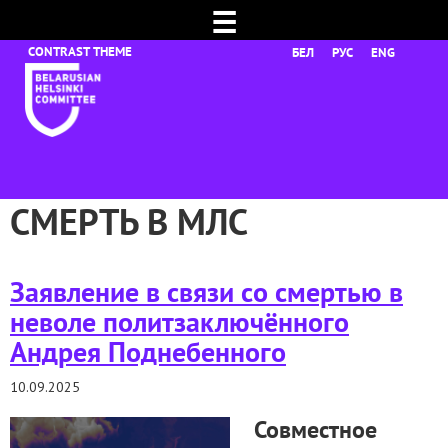
☰
БЕЛ
РУС
ENG
СМЕРТЬ В МЛС
Заявление в связи со смертью в
неволе политзаключённого
Андрея Поднебенного
10.09.2025
Совместное