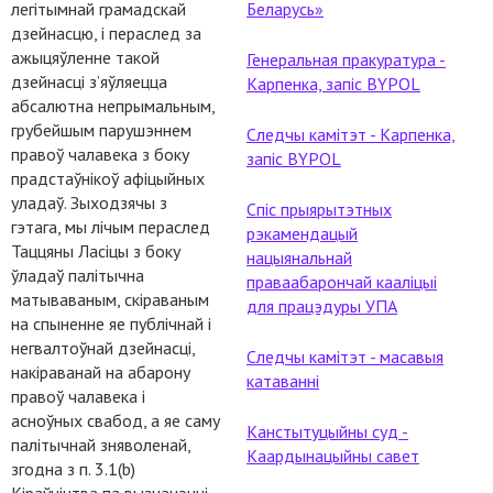
легітымнай грамадскай
Беларусь»
дзейнасцю, і пераслед за
ажыцяўленне такой
Генеральная пракуратура -
дзейнасці з’яўляецца
Карпенка, запіс BYPOL
абсалютна непрымальным,
грубейшым парушэннем
Следчы камітэт - Карпенка,
правоў чалавека з боку
запіс BYPOL
прадстаўнікоў афіцыйных
уладаў. Зыходзячы з
Спіс прыярытэтных
гэтага, мы лічым пераслед
рэкамендацый
Таццяны Ласіцы з боку
нацыянальнай
ўладаў палітычна
праваабарончай кааліцыі
матываваным, скіраваным
для працэдуры УПА
на спыненне яе публічнай і
негвалтоўнай дзейнасці,
Следчы камітэт - масавыя
накіраванай на абарону
катаванні
правоў чалавека і
асноўных свабод, а яе саму
Канстытуцыйны суд -
палітычнай зняволенай,
Каардынацыйны савет
згодна з п. 3.1(b)