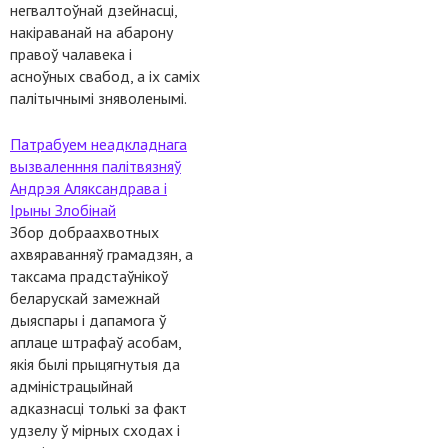
негвалтоўнай дзейнасці,
накіраванай на абарону
правоў чалавека і
асноўных свабод, а іх саміх
палітычнымі зняволенымі.
Патрабуем неадкладнага
вызваленння палітвязняў
Андрэя Аляксандрава і
Ірыны Злобінай
Збор добраахвотных
ахвяраванняў грамадзян, а
таксама прадстаўнікоў
беларускай замежнай
дыяспары і дапамога ў
аплаце штрафаў асобам,
якія былі прыцягнутыя да
адміністрацыйнай
адказнасці толькі за факт
удзелу ў мірных сходах і