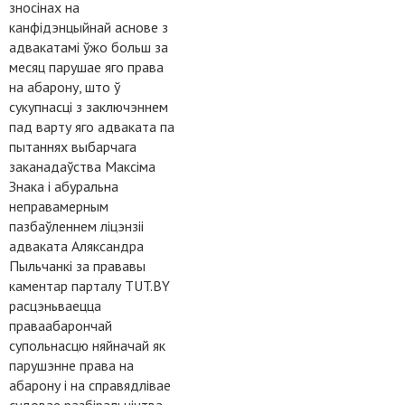
зносінах на
канфідэнцыйнай аснове з
адвакатамі ўжо больш за
месяц парушае яго права
на абарону, што ў
сукупнасці з заключэннем
пад варту яго адваката па
пытаннях выбарчага
заканадаўства Максіма
Знака і абуральна
неправамерным
пазбаўленнем ліцэнзіі
адваката Аляксандра
Пыльчанкі за прававы
каментар парталу TUT.BY
расцэньваецца
праваабарончай
супольнасцю няйначай як
парушэнне права на
абарону і на справядлівае