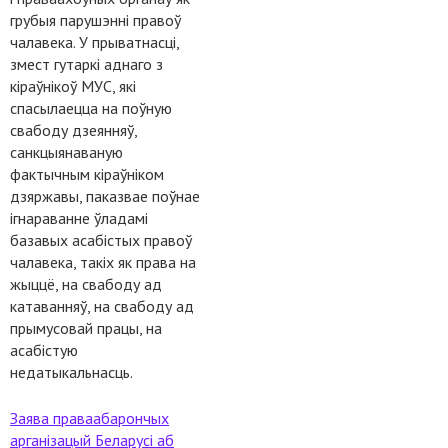
грубыя парушэнні правоў
чалавека. У прыватнасці,
змест гутаркі аднаго з
кіраўнікоў МУС, які
спасылаецца на поўную
свабоду дзеянняў,
санкцыянаваную
фактычным кіраўніком
дзяржавы, паказвае поўнае
ігнараванне ўладамі
базавых асабістых правоў
чалавека, такіх як права на
жыццё, на свабоду ад
катаванняў, на свабоду ад
прымусовай працы, на
асабістую
недатыкальнасць.
Заява праваабарончых
арганізацый Беларусі аб