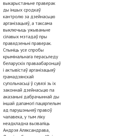
выкарыстаньне праверак
ды іншых сродкаў
кантролю за дзейнасьцю
арганізацыяў, а таксама
выключыць ужываньне
сілавых мэтадаў пры
правядзеньні праверак.
Спыніць усе спробы
крымінальнага перасьледу
беларускіх праваабаронцаў
і актывістаў арганізацыяў
грамадзянскай
супольнасьці ў сувязі зь іх
законнай дзейнасьцю па
аказаньні дабрачыннай ды
іншай дапамогі пацярпелым
ад парушэньняў правоў
чалавека, у тым ліку
неадкладна вызваліць
Андрэя Аляксандрава,