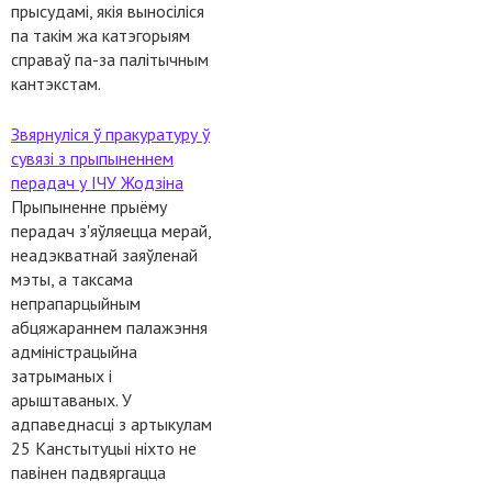
прысудамі, якія выносіліся
па такім жа катэгорыям
справаў па-за палітычным
кантэкстам.
Звярнуліся ў пракуратуру ў
сувязі з прыпыненнем
перадач у ІЧУ Жодзіна
Прыпыненне прыёму
перадач з'яўляецца мерай,
неадэкватнай заяўленай
мэты, а таксама
непрапарцыйным
абцяжараннем палажэння
адміністрацыйна
затрыманых і
арыштаваных. У
адпаведнасці з артыкулам
25 Канстытуцыі ніхто не
павінен падвяргацца