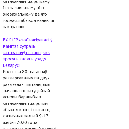
катаванням, жорсткаму,
бесчалавечнаму або
зневажальнаму да яго
годнасці абыходжанню ці
пакаранню.
БХК і "Вясна" накіравалі ў
Камітэт супраць
катаванняў пытанні, якія
просяць задаць ураду
Беларусі
Больш за 80 пытанняў
размеркаваныя па двух
раздзелах: пытанні, якія
тычацца інстытуцыйнай
асновы барацьбы з
катаваннямі і жорсткім
абыходжанні, і пытанні,
датычныя падзей 9-13
жніўня 2020 года і
наступных месяцаў у сувязі