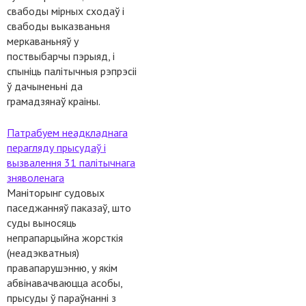
свабоды мірных сходаў і
свабоды выказваньня
меркаваньняў у
поствыбарчы пэрыяд, і
спыніць палітычныя рэпрэсіі
ў дачыненьні да
грамадзянаў краіны.
Патрабуем неадкладнага
перагляду прысудаў і
вызвалення 31 палітычнага
зняволенага
Маніторынг судовых
паседжанняў паказаў, што
суды выносяць
непрапарцыйна жорсткія
(неадэкватныя)
правапарушэнню, у якім
абвінавачваюцца асобы,
прысуды ў параўнанні з