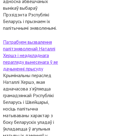
адносна абвешчаных
вынікаў выбараў
Прэзідэнта Рэспублікі
Беларусь і прызнаем іх
палітычнымі зняволенымі.
Патрабуем вызвалення
палітзняволенай Наталлі
Хершэ і неадкладнага
перагляду вынесенага ў яе
дачыненні прысуду
Крымінальны пераслед
Наталлі Хершэ, якая
адначасова з’яўляецца
грамадзянкай Рэспублікі
Беларусь і Швейцарыі,
носіць палітычна
матываваны характар з
боку беларускіх уладаў і
ўкладаецца ў агульныя
матывы іх дзеянняў у