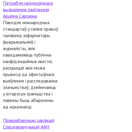
Патрабум неадкладнага
вызвалення палітвязня
Арцёма Сарокіна
Паводле міжнародных
стандартаў у галіне правоў
чалавека, інфарматары
(выкрывальнікі) і
журналісты, якія
паведамляюць публічна
канфідэнцыйныя звесткі,
раскрыццё якіх можа
прывесці да эфектыўнага
выяўлення і расследавання
злачынстваў, дзейнічаюць
у інтарэсах грамадства і
павінны быць абаронены
ад адказнасці.
Праваабаронцы заклікалі
Спецдакладчыкаў ААН