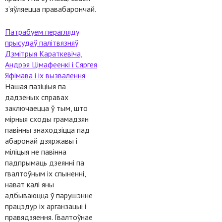
з’яўляецца правабарончай.
Патрабуем перагляду
прысудаў палітвязняў
Дзмітрыя Караткевіча,
Андрэя Цімафеенкі і Сяргея
Яфімава і іх вызвалення
Нашая пазіціыя па
дадзеных справах
заключаецца ў тым, што
мірныя сходы грамадзян
павінны знаходзіцца пад
абаронай дзяржавы і
міліцыя не павінна
падпрымаць дзеянні па
гвалтоўным іх спыненні,
нават калі яны
адбываюцца ў парушэнне
працэдур іх арганзацыі і
правядзяення. Гвалтоўнае