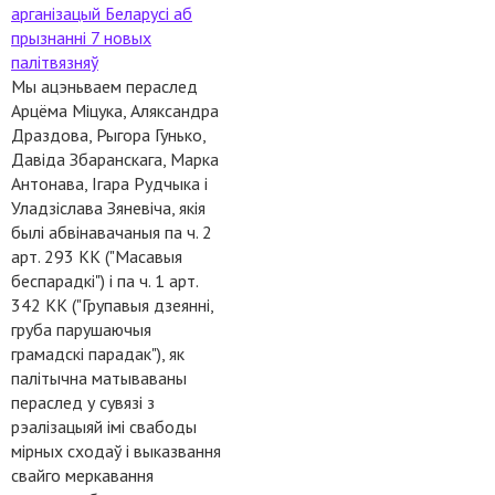
арганізацый Беларусі аб
прызнанні 7 новых
палітвязняў
Мы ацэньваем пераслед
Арцёма Міцука, Аляксандра
Драздова, Рыгора Гунько,
Давіда Збаранскага, Марка
Антонава, Ігара Рудчыка і
Уладзіслава Зяневіча, якія
былі абвінавачаныя па ч. 2
арт. 293 КК ("Масавыя
беспарадкі") і па ч. 1 арт.
342 КК ("Групавыя дзеянні,
груба парушаючыя
грамадскі парадак"), як
палітычна матываваны
пераслед у сувязі з
рэалізацыяй імі свабоды
мірных сходаў і выказвання
свайго меркавання