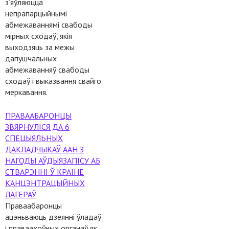
з’яўляюцца
непрапарцыйнымі
абмежаваннямі свабоды
мірных сходаў, якія
выходзяць за межы
дапушчальных
абмежаванняў свабоды
сходаў і выказвання свайго
меркавання.
ПРАВААБАРОНЦЫ
ЗВЯРНУЛІСЯ ДА 6
СПЕЦЫЯЛЬНЫХ
ДАКЛАДЧЫКАЎ ААН З
НАГОДЫ АЎДЫЯЗАПІСУ АБ
СТВАРЭННІ Ў КРАІНЕ
КАНЦЭНТРАЦЫЙНЫХ
ЛАГЕРАЎ
Праваабаронцы
ацэньваюць дзеянні ўладаў
і праваахоўных органаў як