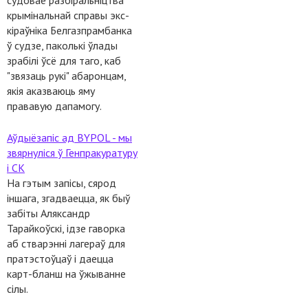
судовае разбіральніцтва
крымінальнай справы экс-
кіраўніка Белгазпрамбанка
ў судзе, паколькі ўлады
зрабілі ўсё для таго, каб
"звязаць рукі" абаронцам,
якія аказваюць яму
прававую дапамогу.
Аўдыёзапіс ад BYPOL - мы
звярнуліся ў Генпракуратуру
і СК
На гэтым запісы, сярод
іншага, згадваецца, як быў
забіты Аляксандр
Тарайкоўскі, ідзе гаворка
аб стварэнні лагераў для
пратэстоўцаў і даецца
карт-бланш на ўжыванне
сілы.