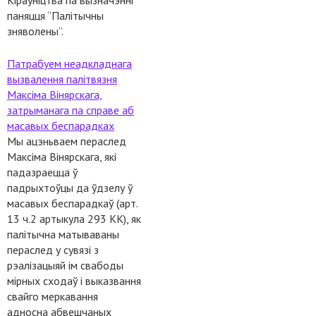
Кіраўніцтва па вызначэнні
паняцця “Палітычны
Старонкі
зняволены”.
Патрабуем неадкладнага
вызвалення палітвязня
Максіма Вінярскага,
затрыманага па справе аб
масавых беспарадках
Мы ацэньваем пераслед
Максіма Вінярскага, які
падазраецца ў
падрыхтоўцы да ўдзелу ў
масавых беспарадкаў (арт.
13 ч.2 артыкула 293 КК), як
палітычна матываваны
пераслед у сувязі з
рэалізацыяй ім свабоды
мірных сходаў і выказвання
свайго меркавання
адносна абвешчаных