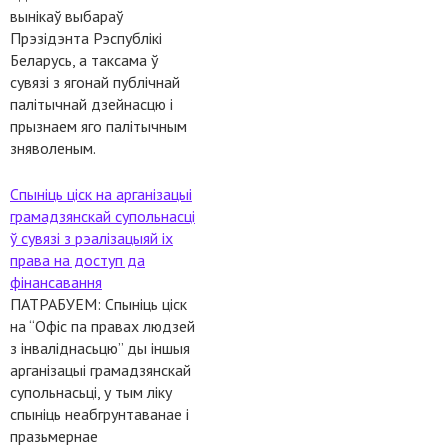
вынікаў выбараў
Прэзідэнта Рэспублікі
Беларусь, а таксама ў
сувязі з ягонай публічнай
палітычнай дзейнасцю і
прызнаем яго палітычным
зняволеным.
Спыніць ціск на арганізацыі
грамадзянскай супольнасці
ў сувязі з рэалізацыяй іх
права на доступ да
фінансавання
ПАТРАБУЕМ: Спыніць ціск
на “Офіс па правах людзей
з інваліднасьцю” ды іншыя
арганізацыі грамадзянскай
супольнасьці, у тым ліку
спыніць неабгрунтаванае і
празьмернае