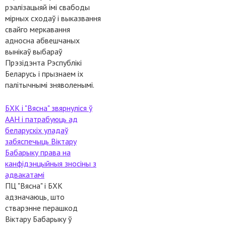
рэалізацыяй імі свабоды
мірных сходаў і выказвання
свайго меркавання
адносна абвешчаных
вынікаў выбараў
Прэзідэнта Рэспублікі
Беларусь і прызнаем іх
палітычнымі зняволенымі.
БХК і "Вясна" звярнуліся ў
ААН і патрабуюць ад
беларускіх уладаў
забяспечыць Віктару
Бабарыку права на
канфідэнцыйныя зносіны з
адвакатамі
ПЦ "Вясна" і БХК
адзначаюць, што
стварэнне перашкод
Віктару Бабарыку ў