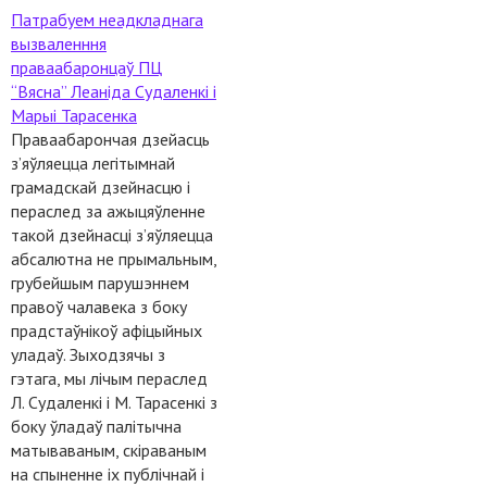
Патрабуем неадкладнага
вызваленння
праваабаронцаў ПЦ
“Вясна” Леаніда Судаленкі і
Марыі Тарасенка
Праваабарончая дзейасць
з’яўляецца легітымнай
грамадскай дзейнасцю і
пераслед за ажыцяўленне
такой дзейнасці з’яўляецца
абсалютна не прымальным,
грубейшым парушэннем
правоў чалавека з боку
прадстаўнікоў афіцыйных
уладаў. Зыходзячы з
гэтага, мы лічым пераслед
Л. Судаленкі і М. Тарасенкі з
боку ўладаў палітычна
матываваным, скіраваным
на спыненне іх публічнай і