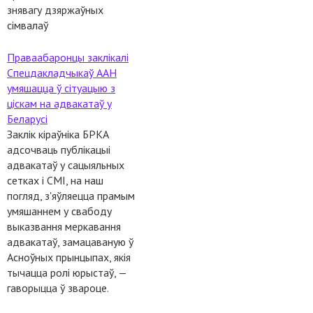
знявагу дзяржаўных
сімвалаў
Праваабаронцы заклікалі
Спецдакладчыкаў ААН
умяшацца ў сітуацыю з
ціскам на адвакатаў у
Беларусі
Заклік кіраўніка БРКА
адсочваць публікацыі
адвакатаў у сацыяльных
сетках і СМІ, на наш
погляд, з'яўляецца прамым
умяшаннем у свабоду
выказвання меркавання
адвакатаў, замацаваную ў
Асноўных прынцыпах, якія
тычацца ролі юрыстаў, —
гаворыцца ў звароце.