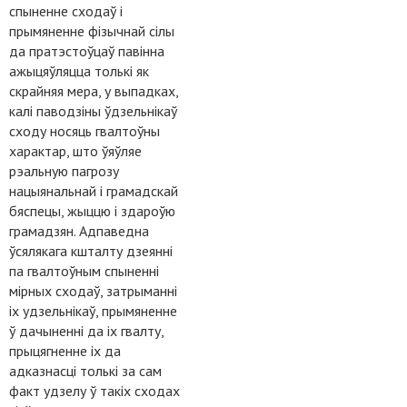
спыненне сходаў і
прымяненне фізычнай сілы
да пратэстоўцаў павінна
ажыцяўляцца толькі як
скрайняя мера, у выпадках,
калі паводзіны ўдзельнікаў
сходу носяць гвалтоўны
характар, што ўяўляе
рэальную пагрозу
нацыянальнай і грамадскай
бяспецы, жыццю і здароўю
грамадзян. Адпаведна
ўсялякага кшталту дзеянні
па гвалтоўным спыненні
мірных сходаў, затрыманні
іх удзельнікаў, прымяненне
ў дачыненні да іх гвалту,
прыцягненне іх да
адказнасці толькі за сам
факт удзелу ў такіх сходах