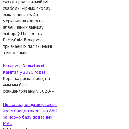
сувязі з рэалізацыяй імі
свабоды мірных сходаў і
выказвання свайго
меркавання адносна
абвешчаных вынікаў
выбараў Прэзідэнта
Рэспублікі Беларусь і
прызнаем іх палітычнымі
зняволенымі.
Беларускі Хельсінкскі
Камітэт у 2020 годзе
Коратка расказваем, на
чым мы былі
сканцэнтраваны ў 2020-м.
Праваабаронцы звяртаюць
увагу Спецдакладчыка ААН
на новую базу дадзеных
МУС