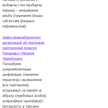
выбарчы і поствыбарчы
перыяд – умацаванне
альбо ўтрыманне ўлады
суб’ектамі ўладных
паўнамоцтваў.
Заява праваабарончых
арганізацый аб прызнанні
палітвязнямі Аляксея
Раманава і Мікалая
Чарняўскага
Патрабуем
дэкрыміналізацыі
дыфамацыі, спынення
пераследу і вызвалення
ўсіх палітвязняў,
асуджаных за паклёп ці
абразу службовых асобаў,
дзяржаўных чыноўнікаў і
прэзідэнта, а таксама