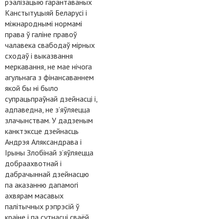
рэалізацыю гарантаваных
Канстытуцыяй Беларусі і
міжнароднымі нормамі
права ў галіне правоў
чалавека свабодаў мірных
сходаў і выказвання
меркавання, не мае нічога
агульнага з фінансаваннем
якой бы ні было
супрацьпраўнай дзейнасці і,
адпаведна, не з’яўляецца
злачынствам. У дадзеным
канктэксце дзейнасць
Андрэя Аляксандрава і
Ірыны Злобінай з’яўляецца
добраахвотнай і
дабрачыннай дзейнасцю
па аказанню дапамогі
ахвярам масавых
палітычных рэпрэсій ў
краіне і па сутнасці сваёй