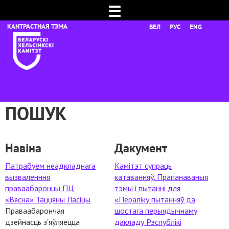
☰
БЕЛ
РУС
ENG
ПОШУК
Навіна
Дакумент
Патрабуем неадкладнага
Камітэт супраць
вызваленння
катаванняў. Прапанаваныя
праваабаронцы ПЦ
тэмы і пытанні для
«Вясна» Таццяны Ласіцы
«Пераліку пытанняў да
Праваабарончая
шостага перыядычнаму
дзейнасць з’яўляецца
дакладу Рэспублікі