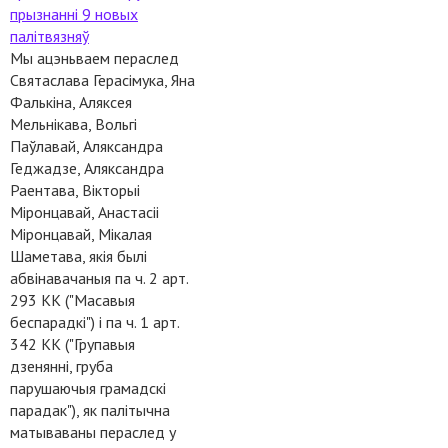
прызнанні 9 новых
палітвязняў
Мы ацэньваем пераслед
Святаслава Герасімука, Яна
Фалькіна, Аляксея
Мельнікава, Вольгі
Паўлавай, Аляксандра
Геджадзе, Аляксандра
Раентава, Вікторыі
Міронцавай, Анастасіі
Міронцавай, Мікалая
Шаметава, якія былі
абвінавачаныя па ч. 2 арт.
293 КК ("Масавыя
беспарадкі") і па ч. 1 арт.
342 КК ("Групавыя
дзенянні, груба
парушаючыя грамадскі
парадак"), як палітычна
матываваны пераслед у