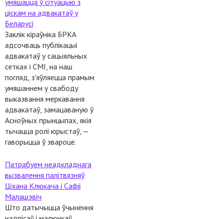
умяшацца ў сітуацыю з
ціскам на адвакатаў у
Беларусі
Заклік кіраўніка БРКА
адсочваць публікацыі
адвакатаў у сацыяльных
сетках і СМІ, на наш
погляд, з'яўляецца прамым
умяшаннем у свабоду
выказвання меркавання
адвакатаў, замацаваную ў
Асноўных прынцыпах, якія
тычацца ролі юрыстаў, —
гаворыцца ў звароце.
Патрабуем неадкладнага
вызвалення палітвязняў
Ціхана Клюкача і Сафіі
Малашэвіч
Што датычыцца ўчынення
надпісаў і малюнкаў