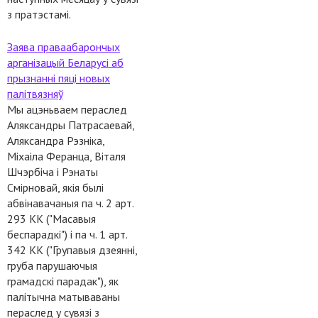
з пратэстамі.
Заява праваабарончых
арганізацый Беларусі аб
прызнанні пяці новых
палітвязняў
Мы ацэньваем пераслед
Аляксандры Патрасаевай,
Аляксандра Рэзніка,
Міхаіла Феранца, Віталя
Шчэрбіча і Рэнаты
Смірновай, якія былі
абвінавачаныя па ч. 2 арт.
293 КК ("Масавыя
беспарадкі") і па ч. 1 арт.
342 КК ("Групавыя дзеянні,
груба парушаючыя
грамадскі парадак"), як
палітычна матываваны
пераслед у сувязі з