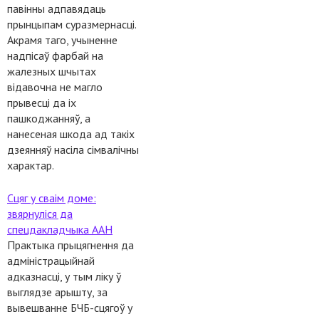
павінны адпавядаць
прынцыпам суразмернасці.
Акрамя таго, учыненне
надпісаў фарбай на
жалезных шчытах
відавочна не магло
прывесці да іх
пашкоджанняў, а
нанесеная шкода ад такіх
дзеянняў насіла сімвалічны
характар.
Сцяг у сваім доме:
звярнуліся да
спецдакладчыка ААН
Практыка прыцягнення да
адміністрацыйнай
адказнасці, у тым ліку ў
выглядзе арышту, за
вывешванне БЧБ-сцягоў у