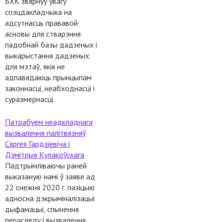
БХК звярнуў увагу
спэцдакладчыка на
адсутнасць прававой
асновы для стварэння
падобнай базы дадзеных і
выкарыстання дадзеных
для мэтаў, якія не
адпавядаюць прынцыпам
законнасці, неабходнасці і
суразмернасці.
Патрабуем неадкладнага
вызвалення палітвязняў
Сяргея Гардзіевіча і
Дзмітрыя Кулакоўскага
Падтрымліваючы раней
выказаную намі ў заяве ад
22 снежня 2020 г. пазіцыю
адносна дэкрыміналізацыі
дыфамацыі, спынення
пераследу і вызвалення