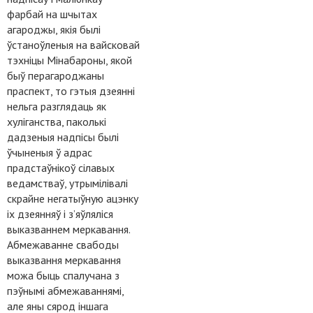
фарбай на шчытах
агароджы, якія былі
ўстаноўленыя на вайсковай
тэхніцы Мінабароны, якой
быў перагароджаны
праспект, то гэтыя дзеянні
нельга разглядаць як
хуліганства, паколькі
дадзеныя надпісы былі
ўчыненыя ў адрас
прадстаўнікоў сілавых
ведамстваў, утрымілівалі
скрайне негатыўную ацэнку
іх дзеянняў і з’яўляліся
выказваннем меркавання.
Абмежаванне свабоды
выказвання меркавання
можа быць спалучана з
пэўнымі абмежаваннямі,
але яны сярод іншага