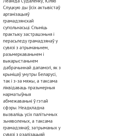
Леаніда Судаленку, Юлію
Слуцкую ды ўсіх актывістаў
арганізацыяў
грамадзянскай
супольнасьці. Спыніць
практыку застрашэньня і
перасьледу грамадзянаў у
сувязі з атрыманьнем,
разьмеркаваньнем і
выкарыстаньнем
дабрачыннай дапамогі, як з
крыніцаў унутры Беларусі,
так і з-за мяжы, а таксама
ліквідаваць празьмерныя
нарматыўныя
абмежаваньні ў гэтай
сфэры. Неадкладна
вызваліць усіх палітычных
зьняволеных, а таксама
грамадзянаў, затрыманых у
сувязі з рэалізацыяй