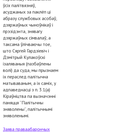
ўсіх палітвязняў,
асуджаных за паклёп ці
абразу службовых асобаў,
дзяржаўных чыноўнікаў і
прэзідэнта, знявагу
дзяржаўных сімвалаў, а
таксама ўлічваючы тое,
што Сяргей Гардзіевіч і
Дзмітрый Кулакоўскі
ізаляваныя (пазбаўлены
волі) да суда, мы прызнаем
іх пераслед палітычна
матываваным, а іх саміх, у
адпаведнасці з п. 3.1(а)
Кіраўніцтва па вызначэнні
паняцця “Палітычны
зняволены”, палітычнымі
зняволенымі.
Заява праваабарончых