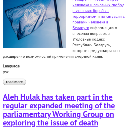
человека и основных свобод
в условиях борьбы с
терроризмом
и
по ситуации с
правами человека в
Беларуси
информацию о
внесении поправок в
Уголовный кодекс
Республики Беларусь,
которые предусматривают
расширение возможностей применения смертной казни.
Language
рус
read more
about направили в спецпроцедуры оон информацию о
поправках в уголовное законодательство, расширяющих
сферу применения смертной казни
Aleh Hulak has taken part in the
regular expanded meeting of the
parliamentary Working Group on
exploring the issue of death