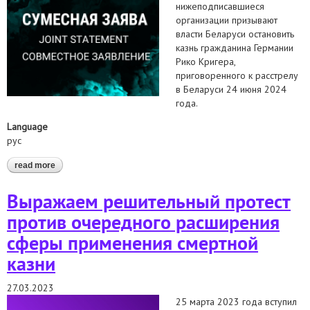
нижеподписавшиеся
организации призывают
власти Беларуси остановить
казнь гражданина Германии
Рико Кригера,
приговоренного к расстрелу
в Беларуси 24 июня 2024
года.
Language
рус
read more
about беларусь: остановите казнь рико кригера
Выражаем решительный протест
против очередного расширения
сферы применения смертной
казни
27.03.2023
25 марта 2023 года вступил