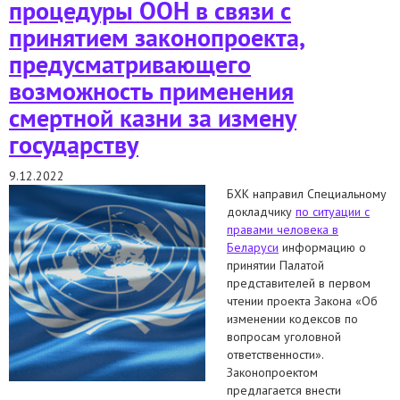
процедуры ООН в связи с
принятием законопроекта,
предусматривающего
возможность применения
смертной казни за измену
государству
9.12.2022
БХК направил Специальному
докладчику
по ситуации с
правами человека в
Беларуси
информацию о
принятии Палатой
представителей в первом
чтении проекта Закона «Об
изменении кодексов по
вопросам уголовной
ответственности».
Законопроектом
предлагается внести