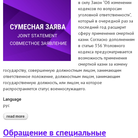
в силу Закон “Об изменении
кодексов по вопросам
уголовной ответственности”,
который в очередной раз за
последний год расширит
сферу применения смертной
казни. Согласно дополнениям
в статью 356 Уголовного
кодекса предусматривается
возможность применения
смертной казни за измену
государству, совершенную должностным лицом, занимающим
ответственное положение, должностным лицом, занимающим
государственную должность, или лицом, на которое
распространяется статус военнослужащего.
Language
рус
read more
about выражаем решительный протест против очередного
расширения сферы применения смертной казни
Обращение в специальные