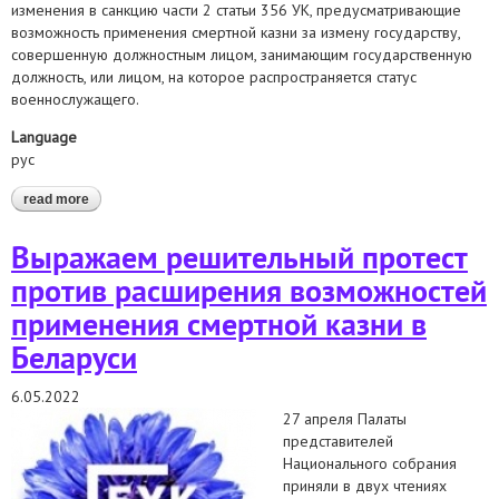
изменения в санкцию части 2 статьи 356 УК, предусматривающие
возможность применения смертной казни за измену государству,
совершенную должностным лицом, занимающим государственную
должность, или лицом, на которое распространяется статус
военнослужащего.
Language
рус
read more
about обращение в специальные процедуры оон в связи с
принятием законопроекта, предусматривающего
возможность применения смертной казни за измену
Выражаем решительный протест
государству
против расширения возможностей
применения смертной казни в
Беларуси
6.05.2022
27 апреля Палаты
представителей
Национального собрания
приняли в двух чтениях