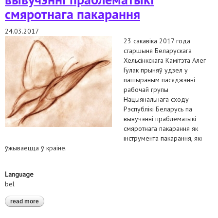
смяротнага пакарання
24.03.2017
23 сакавіка 2017 года
старшыня Беларускага
Хельсінкскага Камітэта Алег
Гулак прыняў удзел у
пашыраным пасяджэнні
рабочай групы
Нацыянальнага сходу
Рэспублікі Беларусь па
вывучэнні праблематыкі
смяротнага пакарання як
інструмента пакарання, які
ўжываецца ў краіне.
Language
bel
read more
about алег гулак прыняў удзел у пашыраным пасяджэнні
парламенцкай рабочай групы па вывучэнні праблематыкі
смяротнага пакарання