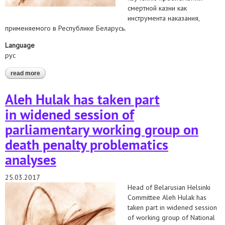
смертной казни как
инструмента наказания,
применяемого в Республике Беларусь.
Language
рус
read more
about олег гулак принял участие в очередном расширенном
заседании парламентской рабочей группы по изучению
проблематики смертной казни
Aleh Hulak has taken part
in widened session of
parliamentary working group on
death penalty problematics
analyses
25.03.2017
Head of Belarusian Helsinki
Committee Aleh Hulak has
taken part in widened session
of working group of National