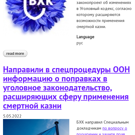
законопроект об изменениях
в Уголовный кодекс, согласно
которому расширяются
возможности применения
смертной казни.
Language
рус
read more
about выражаем решительный протест против расширения
возможностей применения смертной казни в беларуси
Направили в спецпроцедуры ООН
информацию о поправках в
уголовное законодательство,
расширяющих сферу применения
смертной казни
5.05.2022
БХК направил Специальным
докладчикам
по вопросу о
поощрении и защите прав