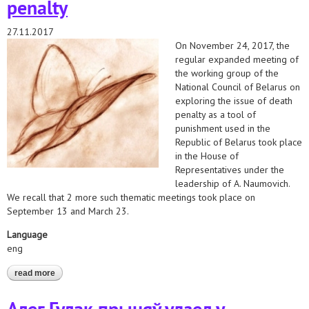
penalty
27.11.2017
On November 24, 2017, the
regular expanded meeting of
the working group of the
National Council of Belarus on
exploring the issue of death
penalty as a tool of
punishment used in the
Republic of Belarus took place
in the House of
Representatives under the
leadership of A. Naumovich.
We recall that 2 more such thematic meetings took place on
September 13 and March 23.
Language
eng
read more
about aleh hulak has taken part in the regular expanded meeting
of the parliamentary working group on exploring the issue of
death penalty
Алег Гулак прыняў удзел у