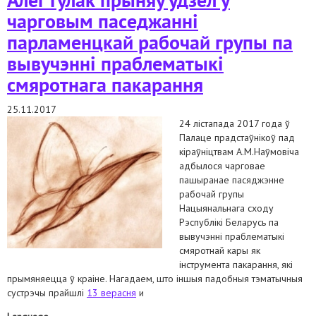
чарговым паседжанні
парламенцкай рабочай групы па
вывучэнні праблематыкі
смяротнага пакарання
25.11.2017
24 лістапада 2017 года ў
Палаце прадстаўнікоў пад
кіраўніцтвам А.М.Наўмовіча
адбылося чарговае
пашыранае пасяджэнне
рабочай групы
Нацыянальнага сходу
Рэспублікі Беларусь па
вывучэнні праблематыкі
смяротнай кары як
інструмента пакарання, які
прымяняецца ў краіне. Нагадаем, што іншыя падобныя тэматычныя
сустрэчы прайшлі
13 верасня
и