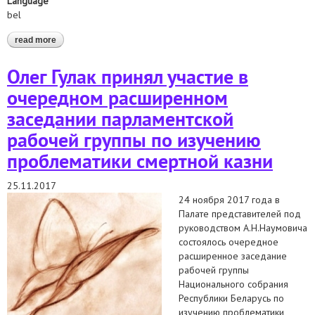
Language
bel
read more
about алег гулак прыняў удзел у чарговым паседжанні
парламенцкай рабочай групы па вывучэнні праблематыкі
смяротнага пакарання
Олег Гулак принял участие в
очередном расширенном
заседании парламентской
рабочей группы по изучению
проблематики смертной казни
25.11.2017
24 ноября 2017 года в
Палате представителей под
руководством А.Н.Наумовича
состоялось очередное
расширенное заседание
рабочей группы
Национального собрания
Республики Беларусь по
изучению проблематики