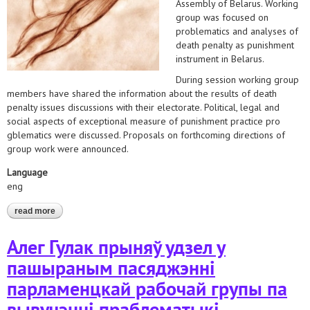
Assembly of Belarus. Working
group was focused on
problematics and analyses of
death penalty as punishment
instrument in Belarus.
During session working group
members have shared the information about the results of death
penalty issues discussions with their electorate. Political, legal and
social aspects of exceptional measure of punishment practice pro
gblematics were discussed. Proposals on forthcoming directions of
group work were announced.
Language
eng
read more
about aleh hulak has taken part in widened session of
parliamentary working group on death penalty problematics
analyses
Алег Гулак прыняў удзел у
пашыраным пасяджэнні
парламенцкай рабочай групы па
вывучэнні праблематыкі