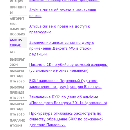
ИНАЦИЯ
ПРИНЦИП
Amicus curiae об отказе в назначении
Ы
пенсии
АЛГОРИТ
МЫ,
Amicus curiae о праве на доступ к
ПАМЯТКИ,
правосудию
ПОСОБИЯ
АMICUS
Заключение amicus curiae по делу о
CURIAE
(АК
применении Декрета №3 в старой
ТИ
АГС
редакции
ВН
ВЫБОРЫ*
АЯ
Письмо в СК по убийству ромской женщины
2024
ВК
(установление мотива ненависти)
ВЫБОРЫ
ЛА
ПРЕЗИДЕ
ДК
БХК* направил в Верховный Суд свое
НТА 2020
А)
заключение по делу Григория Юзепчука
ВЫБОРЫ
ПРЕЗИДЕ
Заключение БХК* по делу об альбоме
НТА 2015
«Пресс-фото Беларуси-2011» (дополнено)
ВЫБОРЫ
ПРЕЗИДЕ
Прокуратура отказалась рассмотреть по
НТА 2010
существу обращение БХК* по сожженной
ПАРЛАМЕ
деревне Павловичи
НТСКИЕ