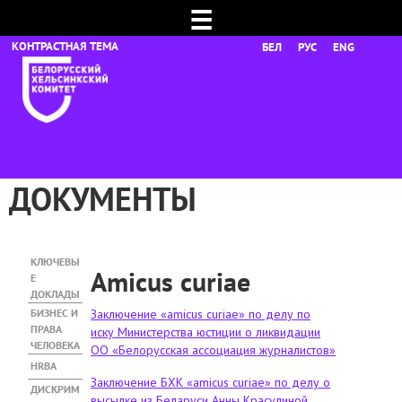
☰
БЕЛ
РУС
ENG
ДОКУМЕНТЫ
КЛЮЧЕВЫ
Аmicus curiae
Е
ДОКЛАДЫ
БИЗНЕС И
Заключение «amicus curiae» по делу по
ПРАВА
иску Министерства юстиции о ликвидации
ЧЕЛОВЕКА
ОО «Белорусская ассоциация журналистов»
HRBA
Заключение БХК «amicus curiae» по делу о
ДИСКРИМ
высылке из Беларуси Анны Красулиной