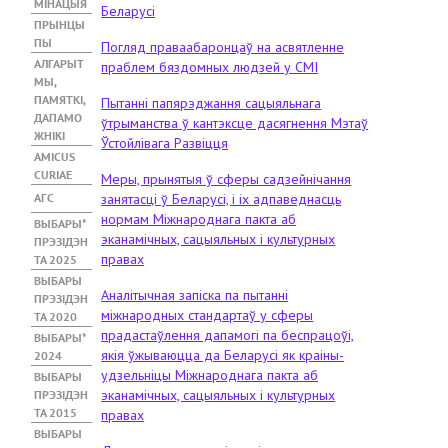
МІНАЦЫЯ
Беларусі
ПРЫНЦЫ
ПЫ
Погляд праваабаронцаў на асвятленне
АЛГАРЫТ
праблем бяздомных людзей у СМІ
МЫ,
ПАМЯТКІ,
Пытанні папярэджання сацыяльнага
ДАПАМО
ўтрыманства ў кантэксце дасягнення Мэтаў
ЖНІКІ
Ўстойлівага Развіцця
АMICUS
CURIAE
Меры, прынятыя ў сферы садзейнічання
АГС
занятасці ў Беларусі, і іх адпаведнасць
нормам Міжнароднага пакта аб
ВЫБАРЫ*
эканамічных, сацыяльных і культурных
ПРЭЗІДЭН
правах
ТА 2025
ВЫБАРЫ
Аналітычная запіска па пытанні
ПРЭЗІДЭН
міжнародных стандартаў у сферы
ТА 2020
прадастаўлення дапамогі па беспрацоўі,
ВЫБАРЫ*
якія ўжываюцца да Беларусі як краіны-
2024
удзельніцы Міжнароднага пакта аб
ВЫБАРЫ
эканамічных, сацыяльных і культурных
ПРЭЗІДЭН
ТА 2015
правах
ВЫБАРЫ