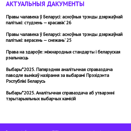
АКТУАЛЬНЫЯ ДАКУМЕНТЫ
Правы чалавека ў Беларусі: асноўныя трэнды дзяржаўнай
палітыкі: студзень — красавік' 26
Правы чалавека ў Беларусі: асноўныя трэнды дзяржаўнай
палітыкі: верасень — снежань' 25
Права на здароўе: міжнародныя стандарты і беларуская
рэальнасць
Выбары*2025. Папярэдняя аналітычная справаздача
паводле вынікаў назірання за выбарамі Прэзідэнта
Рэспублікі Беларусь
Выбары*2025. Аналітычная cправаздача аб утварэнні
тэрытарыяльных выбарчых камісій