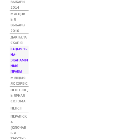
ВЫБАРЫ
2014
МЯСЦОВ
ЫЯ
ВЫБАРЫ
2010
ДАКТЫЛА
СКАПІЯ
САЦЫЯЛЬ
НА-
ЭКАНАМІЧ
НЫЯ
ПРАВЫ
(АК
ТЫ
МІЛІЦЫЯ
ЎН
ЯК СЭРВІС
Ы
ПЕНІТЭНЦ
ТАБ
ЫЯРНАЯ
)
СІСТЭМА
ПЕНСІІ
ПЕРАПІСК
А
(КЛЮЧАВ
ЫЯ
ТЭКСТЫ)