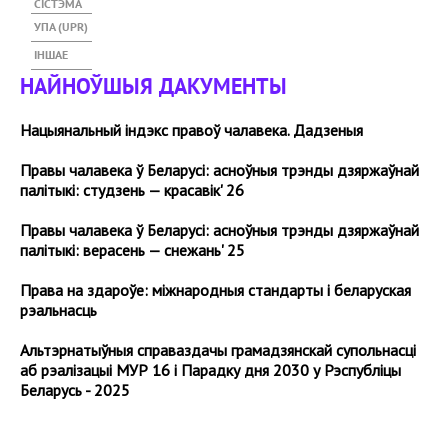
СІСТЭМА
УПА (UPR)
ІНШАЕ
НАЙНОЎШЫЯ ДАКУМЕНТЫ
Нацыянальный індэкс правоў чалавека. Дадзеныя
Правы чалавека ў Беларусі: асноўныя трэнды дзяржаўнай
палітыкі: студзень — красавік' 26
Правы чалавека ў Беларусі: асноўныя трэнды дзяржаўнай
палітыкі: верасень — снежань' 25
Права на здароўе: міжнародныя стандарты і беларуская
рэальнасць
Альтэрнатыўныя справаздачы грамадзянскай супольнасці
аб рэалізацыі МУР 16 і Парадку дня 2030 у Рэспубліцы
Беларусь - 2025