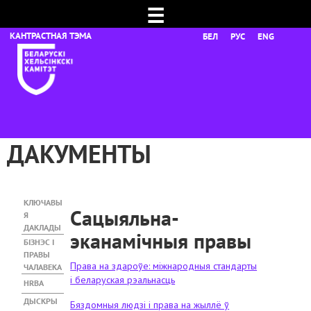
☰
БЕЛ
РУС
ENG
ДАКУМЕНТЫ
КЛЮЧАВЫ
Сацыяльна-
Я
ДАКЛАДЫ
эканамічныя правы
БІЗНЭС І
ПРАВЫ
Права на здароўе: міжнародныя стандарты
ЧАЛАВЕКА
і беларуская рэальнасць
HRBA
ДЫСКРЫ
Бяздомныя людзі і права на жыллё ў